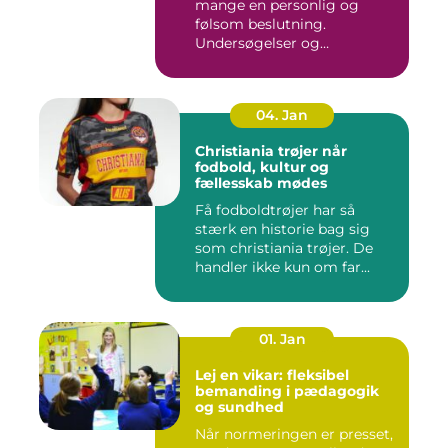
mange en personlig og
følsom beslutning.
Undersøgelser og
behandlinger for...
04. Jan
Christiania trøjer når
fodbold, kultur og
fællesskab mødes
Få fodboldtrøjer har så
stærk en historie bag sig
som christiania trøjer. De
handler ikke kun om far...
01. Jan
Lej en vikar: fleksibel
bemanding i pædagogik
og sundhed
Når normeringen er presset,