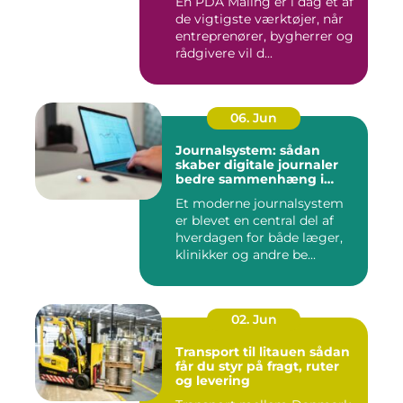
En PDA Måling er i dag et af
de vigtigste værktøjer, når
entreprenører, bygherrer og
rådgivere vil d...
06. Jun
Journalsystem: sådan
skaber digitale journaler
bedre sammenhæng i
sundheden
Et moderne journalsystem
er blevet en central del af
hverdagen for både læger,
klinikker og andre be...
02. Jun
Transport til litauen sådan
får du styr på fragt, ruter
og levering