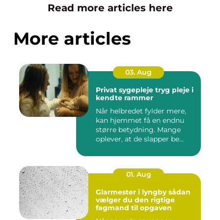
Read more articles here
More articles
03. Aug
Privat sygepleje tryg pleje i
kendte rammer
Når helbredet fylder mere,
kan hjemmet få en endnu
større betydning. Mange
oplever, at de slapper be...
01. Aug
Glarmester i lyngby sådan
vælger du den rigtige
fagmand til opgaven