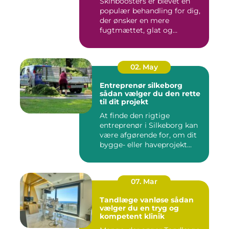
Skinboosters er blevet en
populær behandling for dig,
der ønsker en mere
fugtmættet, glat og
spændst...
02. May
Entreprenør silkeborg
sådan vælger du den rette
til dit projekt
At finde den rigtige
entreprenør i Silkeborg kan
være afgørende for, om dit
bygge- eller haveprojekt...
07. Mar
Tandlæge vanløse sådan
vælger du en tryg og
kompetent klinik