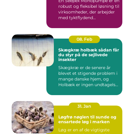
En Seepex Monopumpe er en
robust og fleksibel løsning til
virksomheder, der arbejder
med tyktflydend...
08. Feb
Skægkræ holbæk sådan får
du styr på de sejlivede
insekter
Skægkræ er de senere år
blevet et stigende problem i
mange danske hjem, og
Holbæk er ingen undtagels...
31. Jan
Løgfrø nøglen til sunde og
ensartede løg i marken
Løg er en af de vigtigste