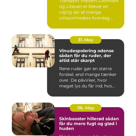
Transport mellem Danmark
og Litauen er blevet en
vigtig del af mange
virksomheders hverdag.
Både ind...
31. May
Vinudespolering odense
sådan får du ruder, der
altid står skarpt
Rene ruder gør en større
forskel, end mange tænker
over. De påvirker, hvor
meget lys du får ind, hvo...
06. May
Skinbooster hillerød sådan
får du mere fugt og glød i
huden