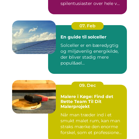
spilentusiaster over hele v...
07. Feb
En guide til solceller
Solceller er en bæredygtig
og miljøvenlig energikilde,
der bliver stadig mere
popul&ael...
09. Dec
Malere i Køge: Find det
Rette Team Til Dit
Malerprojekt
Når man træder ind i et
smukt malet rum, kan man
straks mærke den enorme
forskel, som et professione...