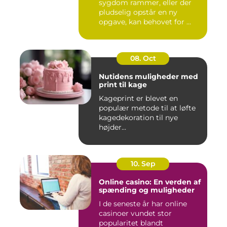
sygdom rammer, eller der
pludselig opstår en ny
opgave, kan behovet for ...
08. Oct
Nutidens muligheder med
print til kage
Kageprint er blevet en
populær metode til at løfte
kagedekoration til nye
højder...
10. Sep
Online casino: En verden af
spænding og muligheder
I de seneste år har online
casinoer vundet stor
popularitet blandt