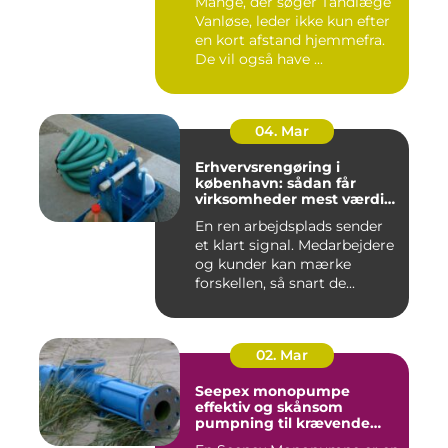
Mange, der søger Tandlæge
Vanløse, leder ikke kun efter
en kort afstand hjemmefra.
De vil også have ...
04. Mar
Erhvervsrengøring i
københavn: sådan får
virksomheder mest værdi
for pengene
En ren arbejdsplads sender
et klart signal. Medarbejdere
og kunder kan mærke
forskellen, så snart de...
02. Mar
Seepex monopumpe
effektiv og skånsom
pumpning til krævende
opgaver