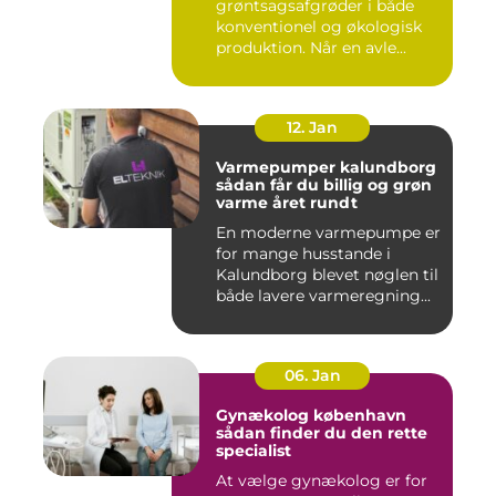
grøntsagsafgrøder i både
konventionel og økologisk
produktion. Når en avle...
12. Jan
Varmepumper kalundborg
sådan får du billig og grøn
varme året rundt
En moderne varmepumpe er
for mange husstande i
Kalundborg blevet nøglen til
både lavere varmeregning...
06. Jan
Gynækolog københavn
sådan finder du den rette
specialist
At vælge gynækolog er for