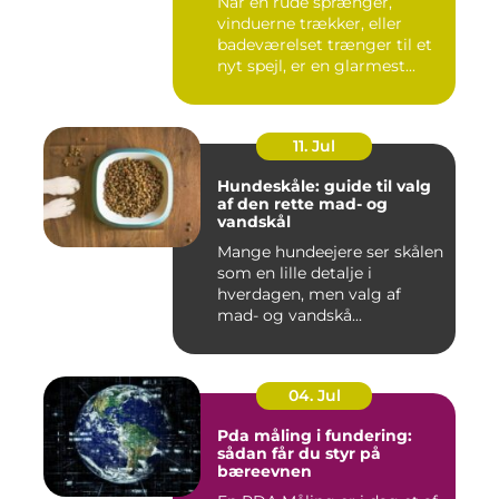
Når en rude sprænger,
vinduerne trækker, eller
badeværelset trænger til et
nyt spejl, er en glarmest...
11. Jul
Hundeskåle: guide til valg
af den rette mad- og
vandskål
Mange hundeejere ser skålen
som en lille detalje i
hverdagen, men valg af
mad- og vandskå...
04. Jul
Pda måling i fundering:
sådan får du styr på
bæreevnen