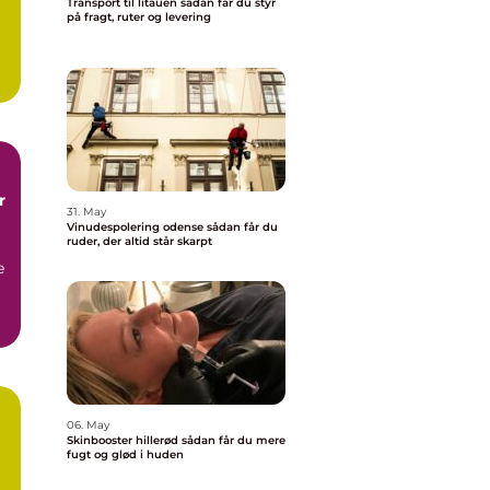
Transport til litauen sådan får du styr
på fragt, ruter og levering
.
r
31. May
Vinudespolering odense sådan får du
ruder, der altid står skarpt
e
06. May
Skinbooster hillerød sådan får du mere
å
fugt og glød i huden