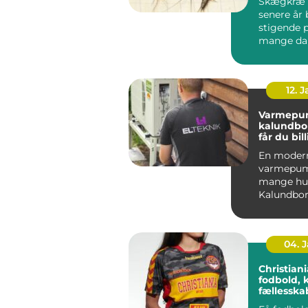
Skægkræ 
senere år 
stigende 
mange da
og Holbæk
undtagels.
12. 
Varmepu
kalundborg s
får du bil
varme åre
En moder
varmepum
mange hus
Kalundbor
nøglen til
varmeregn
04. 
Christiania 
fodbold, 
fællessk