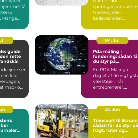
det fylder
Når en rude
 hjemmet få
sprænger, vinduerne
større
trækker, eller
. Mange
badeværelset
t de slapper
trænger til et nyt
spejl, er en glarmest..
ul
04. Jul
le: guide
Pda måling i
f den rette
fundering: sådan få
vandskål
du styr på
bæreevnen
deejere ser
En PDA Måling er i
 en lille
dag et af de vigtigst
hverdagen,
værktøjer, når
af mad- og
entreprenører,
bygherrer og
rådgivere vil d...
Jun
02. Jun
stem:
Transport til litauen
aber
sådan får du styr p
ournaler
fragt, ruter og
levering