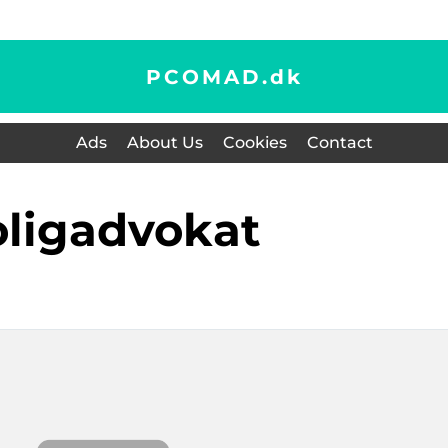
PCOMAD.
dk
Ads
About Us
Cookies
Contact
boligadvokat