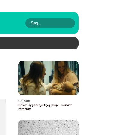
03. Aug
Privat sygepleje tryg pleje i kendte
rammer