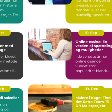
trøjer har
Når normeringen er
n historie
presset, sygdom
om
rammer, eller der
 trøjer. De
pludselig opstår en 
kke kun om
opgave, kan behovet
for ...
Oct
10. Sep
Online casino: En
er med
verden af spændin
kage
og muligheder
er blevet
I de seneste år har
ær metode
online casinoer
vundet stor
tion til
popularitet blandt
..
spilentusiaster over
hele v...
Feb
09. Dec
il solceller
Malere i Køge: Find
det Rette Team Til
er en
Dit Malerprojekt
ig og