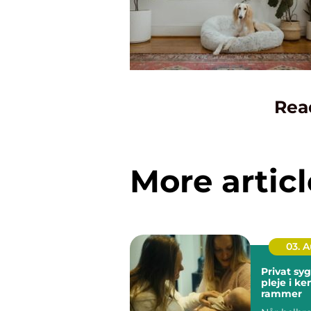
Rea
More articl
03. 
Privat sygep
pleje i k
rammer