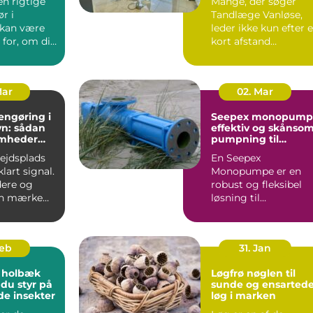
en rigtige
Mange, der søger
r i
Tandlæge Vanløse,
 kan være
leder ikke kun efter 
for, om dit
kort afstand
er
hjemmefra. De vil
t...
også have ...
Mar
02. Mar
engøring i
Seepex monopump
n: sådan
effektiv og skånso
omheder
pumpning til
i for
krævende opgaver
bejdsplads
En Seepex
lart signal.
Monopumpe er en
ere og
robust og fleksibel
an mærke
løsning til
 så snart
virksomheder, der
arbejder med
tyktflydend...
Feb
31. Jan
 holbæk
Løgfrø nøglen til
 du styr på
sunde og ensarted
de insekter
løg i marken