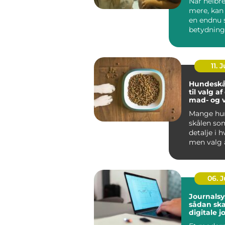
Når helbre
mere, kan
en endnu 
betydning
oplever, a
be...
11. J
Hundeskå
til valg a
mad- og 
Mange hun
skålen som
detalje i 
men valg 
vandskå...
06. 
Journalsy
sådan sk
digitale j
bedre