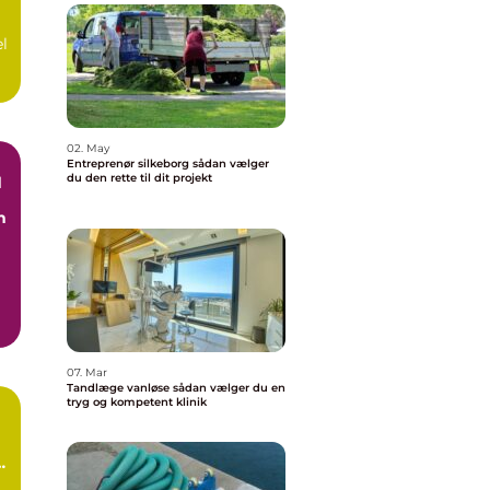
el
02. May
Entreprenør silkeborg sådan vælger
du den rette til dit projekt
d
n
07. Mar
Tandlæge vanløse sådan vælger du en
tryg og kompetent klinik
n