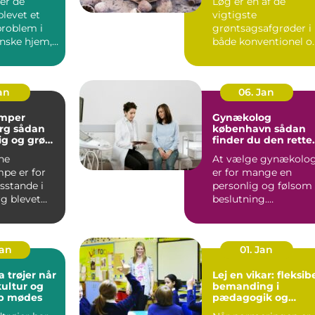
er de
Løg er en af de
blevet et
vigtigste
problem i
grøntsagsafgrøder i
nske hjem,
både konventionel o
 er ingen
økologisk produktion
..
Når en avle...
Jan
06. Jan
mper
Gynækolog
ådan
københavn sådan
lig og grøn
finder du den rette
t rundt
specialist
ne
At vælge gynækolo
pe er for
er for mange en
stande i
personlig og følsom
g blevet
beslutning.
 både lavere
Undersøgelser og
ing...
behandlinger for...
Jan
01. Jan
trøjer når
Lej en vikar: fleksib
kultur og
bemanding i
ab mødes
pædagogik og
sundhed