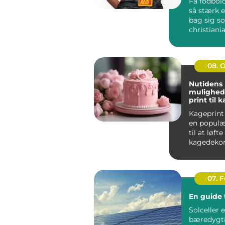
Få fodbold
så stærk e
bag sig s
christiania
handler i
far...
08. 
Nutidens
mulighed
print til 
Kageprint 
en popul
til at løfte
kagedekora
nye højder.
07. 
En guide t
Solceller 
bæredygt