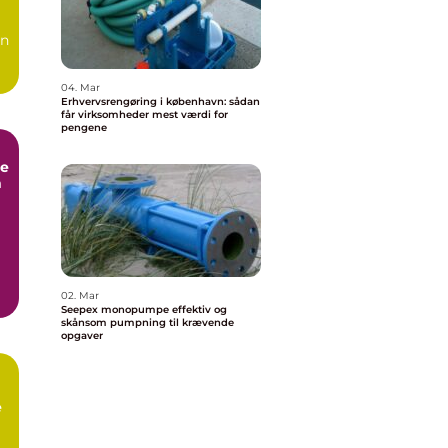
en
04. Mar
Erhvervsrengøring i københavn: sådan
får virksomheder mest værdi for
pengene
e
m
02. Mar
Seepex monopumpe effektiv og
skånsom pumpning til krævende
opgaver
e