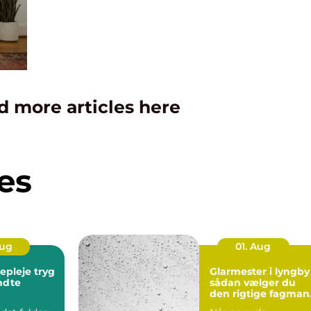
d more articles here
es
Aug
01. Aug
leje tryg
Glarmester i lyngby
endte
sådan vælger du
den rigtige fagman
til opgaven