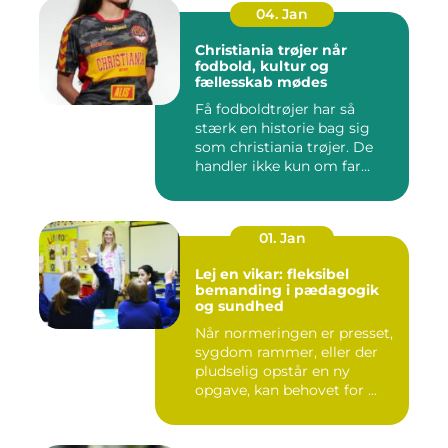
04. Jan
Christiania trøjer når
fodbold, kultur og
fællesskab mødes
Få fodboldtrøjer har så
stærk en historie bag sig
som christiania trøjer. De
handler ikke kun om far...
01. Jan
Lej en vikar: fleksibel
bemanding i pædagogik
og sundhed
Når normeringen er presset,
sygdom rammer, eller der
pludselig opstår en ny
opgave, kan behovet for ...