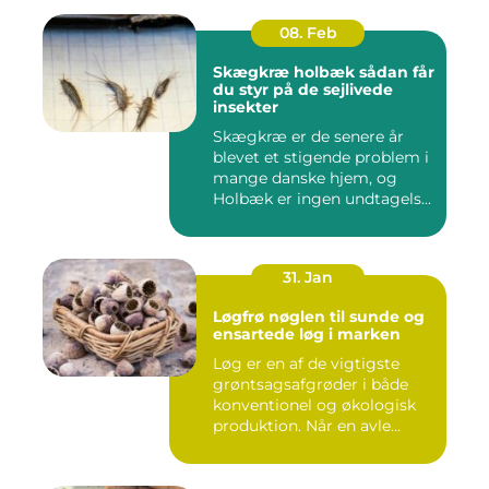
08. Feb
Skægkræ holbæk sådan får
du styr på de sejlivede
insekter
Skægkræ er de senere år
blevet et stigende problem i
mange danske hjem, og
Holbæk er ingen undtagels...
31. Jan
Løgfrø nøglen til sunde og
ensartede løg i marken
Løg er en af de vigtigste
grøntsagsafgrøder i både
konventionel og økologisk
produktion. Når en avle...