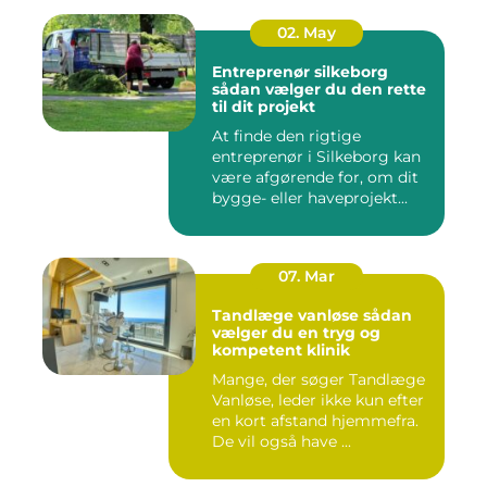
02. May
Entreprenør silkeborg
sådan vælger du den rette
til dit projekt
At finde den rigtige
entreprenør i Silkeborg kan
være afgørende for, om dit
bygge- eller haveprojekt...
07. Mar
Tandlæge vanløse sådan
vælger du en tryg og
kompetent klinik
Mange, der søger Tandlæge
Vanløse, leder ikke kun efter
en kort afstand hjemmefra.
De vil også have ...