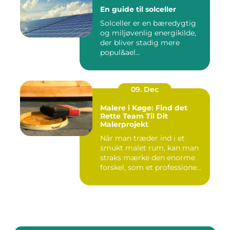
En guide til solceller
Solceller er en bæredygtig
og miljøvenlig energikilde,
der bliver stadig mere
popul&ael...
09. Dec
Malere i Køge: Find det
Rette Team Til Dit
Malerprojekt
Når man træder ind i et
smukt malet rum, kan man
straks mærke den enorme
forskel, som et professione...