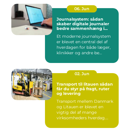
06. Jun
Journalsystem: sådan
skaber digitale journaler
bedre sammenhæng i
sundheden
Et moderne journalsystem
er blevet en central del af
hverdagen for både læger,
klinikker og andre be...
02. Jun
Transport til litauen sådan
får du styr på fragt, ruter
og levering
Transport mellem Danmark
og Litauen er blevet en
vigtig del af mange
virksomheders hverdag.
Både ind...