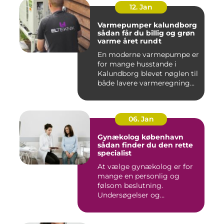
12. Jan
Varmepumper kalundborg
sådan får du billig og grøn
varme året rundt
En moderne varmepumpe er
for mange husstande i
Kalundborg blevet nøglen til
både lavere varmeregning...
06. Jan
Gynækolog københavn
sådan finder du den rette
specialist
At vælge gynækolog er for
mange en personlig og
følsom beslutning.
Undersøgelser og
behandlinger for...