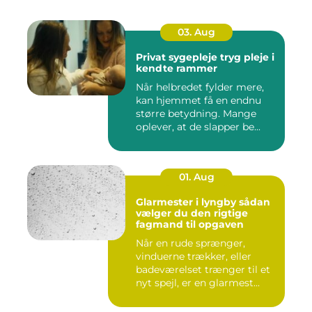
03. Aug
Privat sygepleje tryg pleje i
kendte rammer
Når helbredet fylder mere,
kan hjemmet få en endnu
større betydning. Mange
oplever, at de slapper be...
01. Aug
Glarmester i lyngby sådan
vælger du den rigtige
fagmand til opgaven
Når en rude sprænger,
vinduerne trækker, eller
badeværelset trænger til et
nyt spejl, er en glarmest...