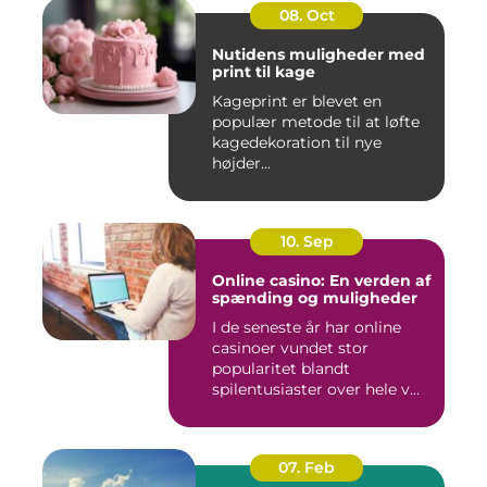
08. Oct
Nutidens muligheder med
print til kage
Kageprint er blevet en
populær metode til at løfte
kagedekoration til nye
højder...
10. Sep
Online casino: En verden af
spænding og muligheder
I de seneste år har online
casinoer vundet stor
popularitet blandt
spilentusiaster over hele v...
07. Feb