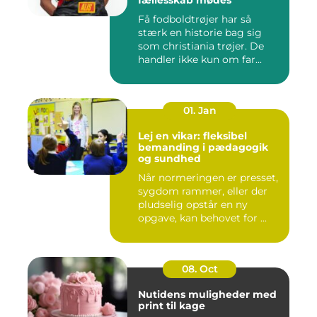
Få fodboldtrøjer har så
stærk en historie bag sig
som christiania trøjer. De
handler ikke kun om far...
01. Jan
Lej en vikar: fleksibel
bemanding i pædagogik
og sundhed
Når normeringen er presset,
sygdom rammer, eller der
pludselig opstår en ny
opgave, kan behovet for ...
08. Oct
Nutidens muligheder med
print til kage