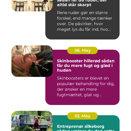
altid står skarpt
Rene ruder gør en større
forskel, end mange tænker
over. De påvirker, hvor
meget lys du får ind, hvo...
06. May
Skinbooster hillerød sådan
får du mere fugt og glød i
huden
Skinboosters er blevet en
populær behandling for dig,
der ønsker en mere
fugtmættet, glat og
spændst...
02. May
Entreprenør silkeborg
sådan vælger du den rette