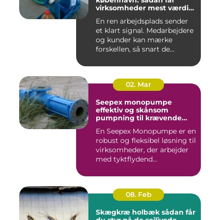
virksomheder mest værdi
for pengene
En ren arbejdsplads sender
et klart signal. Medarbejdere
og kunder kan mærke
forskellen, så snart de...
02. Mar
Seepex monopumpe
effektiv og skånsom
pumpning til krævende
opgaver
En Seepex Monopumpe er en
robust og fleksibel løsning til
virksomheder, der arbejder
med tyktflydend...
08. Feb
Skægkræ holbæk sådan får
du styr på de sejlivede