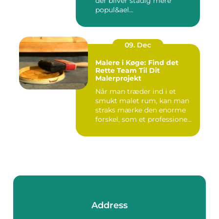
der bliver stadig mere
popul&ael...
09. Dec
Malere i Køge: Find det
Rette Team Til Dit
Malerprojekt
Når man træder ind i et
smukt malet rum, kan man
straks mærke den enorme
forskel, som et professione...
Address