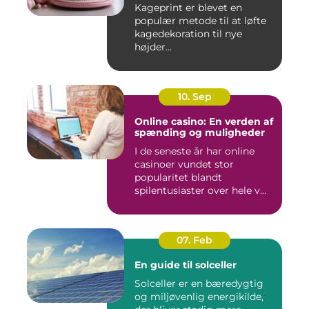
Kageprint er blevet en
populær metode til at løfte
kagedekoration til nye
højder...
10. Sep
Online casino: En verden af
spænding og muligheder
I de seneste år har online
casinoer vundet stor
popularitet blandt
spilentusiaster over hele v...
07. Feb
En guide til solceller
Solceller er en bæredygtig
og miljøvenlig energikilde,