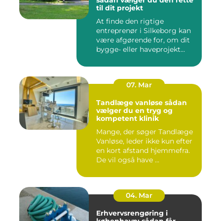
til dit projekt
At finde den rigtige
entreprenør i Silkeborg kan
være afgørende for, om dit
bygge- eller haveprojekt...
07. Mar
Tandlæge vanløse sådan
vælger du en tryg og
kompetent klinik
Mange, der søger Tandlæge
Vanløse, leder ikke kun efter
en kort afstand hjemmefra.
De vil også have ...
04. Mar
Erhvervsrengøring i
københavn: sådan får