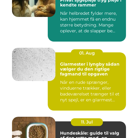
kendte rammer
Når helbredet fylder mere,
kan hjemmet få en endnu
større betydning. Mange
oplever, at de slapper be...
01. Aug
Glarmester i lyngby sådan
vælger du den rigtige
fagmand til opgaven
Når en rude sprænger,
vinduerne trækker, eller
badeværelset trænger til et
nyt spejl, er en glarmest...
11. Jul
Hundeskåle: guide til valg
af den rette mad- og