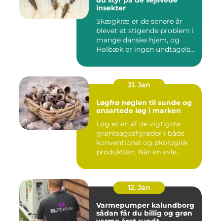
insekter
Skægkræ er de senere år
blevet et stigende problem i
mange danske hjem, og
Holbæk er ingen undtagels...
31. Jan
Løgfrø nøglen til sunde og
ensartede løg i marken
Løg er en af de vigtigste
grøntsagsafgrøder i både
konventionel og økologisk
produktion. Når en avle...
12. Jan
Varmepumper kalundborg
sådan får du billig og grøn
varme året rundt