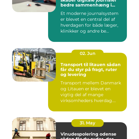
bedre sammenhæng i
sundheden
Et moderne journalsystem
er blevet en central del af
hverdagen for både læger,
klinikker og andre be...
02. Jun
Transport til litauen sådan
får du styr på fragt, ruter
og levering
Transport mellem Danmark
og Litauen er blevet en
vigtig del af mange
virksomheders hverdag.
Både ind...
31. May
Vinudespolering odense
sådan får du ruder, der