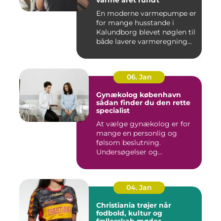
En moderne varmepumpe er
for mange husstande i
Kalundborg blevet nøglen til
både lavere varmeregning...
06. Jan
Gynækolog københavn
sådan finder du den rette
specialist
At vælge gynækolog er for
mange en personlig og
følsom beslutning.
Undersøgelser og
behandlinger for...
04. Jan
Christiania trøjer når
fodbold, kultur og
fællesskab mødes