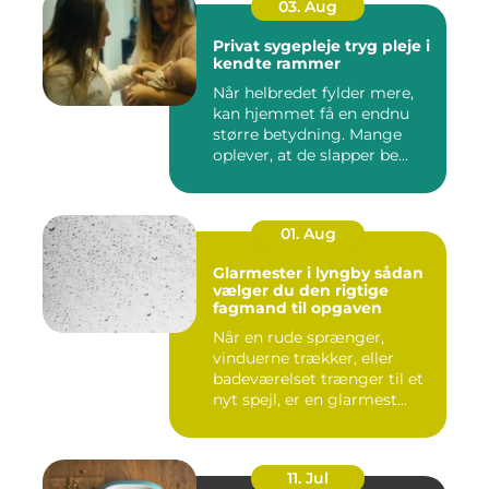
03. Aug
Privat sygepleje tryg pleje i
kendte rammer
Når helbredet fylder mere,
kan hjemmet få en endnu
større betydning. Mange
oplever, at de slapper be...
01. Aug
Glarmester i lyngby sådan
vælger du den rigtige
fagmand til opgaven
Når en rude sprænger,
vinduerne trækker, eller
badeværelset trænger til et
nyt spejl, er en glarmest...
11. Jul