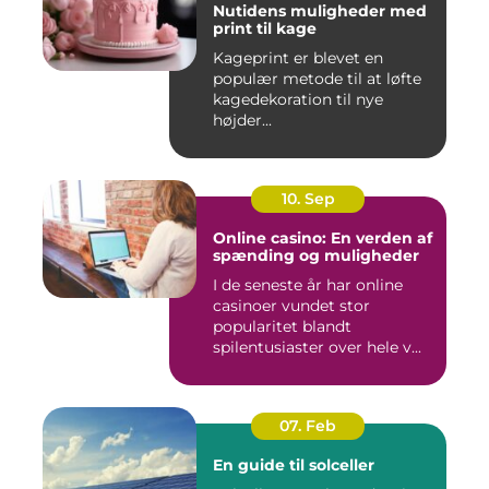
Nutidens muligheder med
print til kage
Kageprint er blevet en
populær metode til at løfte
kagedekoration til nye
højder...
10. Sep
Online casino: En verden af
spænding og muligheder
I de seneste år har online
casinoer vundet stor
popularitet blandt
spilentusiaster over hele v...
07. Feb
En guide til solceller