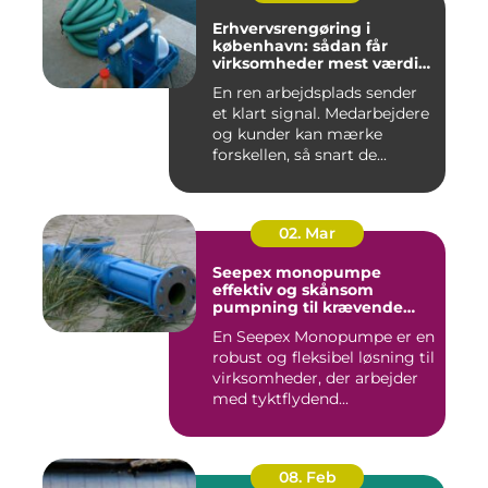
Erhvervsrengøring i
københavn: sådan får
virksomheder mest værdi
for pengene
En ren arbejdsplads sender
et klart signal. Medarbejdere
og kunder kan mærke
forskellen, så snart de...
02. Mar
Seepex monopumpe
effektiv og skånsom
pumpning til krævende
opgaver
En Seepex Monopumpe er en
robust og fleksibel løsning til
virksomheder, der arbejder
med tyktflydend...
08. Feb