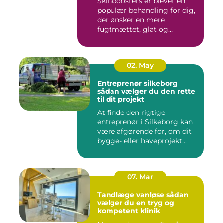
Skinboosters er blevet en
populær behandling for dig,
der ønsker en mere
fugtmættet, glat og
spændst...
02. May
Entreprenør silkeborg
sådan vælger du den rette
til dit projekt
At finde den rigtige
entreprenør i Silkeborg kan
være afgørende for, om dit
bygge- eller haveprojekt...
07. Mar
Tandlæge vanløse sådan
vælger du en tryg og
kompetent klinik