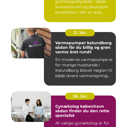
grøntsagsafgrøder i både
konventionel og økologisk
produktion. Når en avle...
12. Jan
Varmepumper kalundborg
sådan får du billig og grøn
varme året rundt
En moderne varmepumpe er
for mange husstande i
Kalundborg blevet nøglen til
både lavere varmeregning...
06. Jan
Gynækolog københavn
sådan finder du den rette
specialist
At vælge gynækolog er for