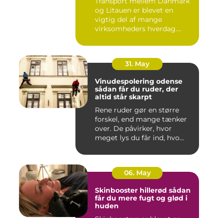
Transport mellem Danmark
og Litauen er blevet en
vigtig del af mange
virksomheders hverdag.
Både ind...
31. May
Vinudespolering odense
sådan får du ruder, der
altid står skarpt
Rene ruder gør en større
forskel, end mange tænker
over. De påvirker, hvor
meget lys du får ind, hvo...
06. May
Skinbooster hillerød sådan
får du mere fugt og glød i
huden