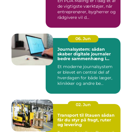
En PDA Måling er i dag et af
de vigtigste værktøjer, når
entreprenører, bygherrer og
rådgivere vil d...
06. Jun
Journalsystem: sådan
skaber digitale journaler
bedre sammenhæng i
sundheden
Et moderne journalsystem
er blevet en central del af
hverdagen for både læger,
klinikker og andre be...
02. Jun
Transport til litauen sådan
får du styr på fragt, ruter
og levering