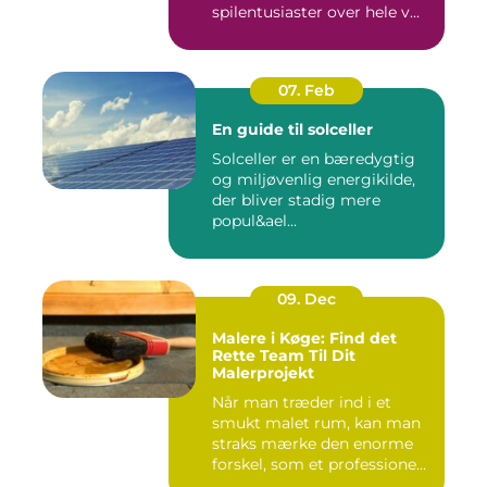
spilentusiaster over hele v...
07. Feb
En guide til solceller
Solceller er en bæredygtig
og miljøvenlig energikilde,
der bliver stadig mere
popul&ael...
09. Dec
Malere i Køge: Find det
Rette Team Til Dit
Malerprojekt
Når man træder ind i et
smukt malet rum, kan man
straks mærke den enorme
forskel, som et professione...