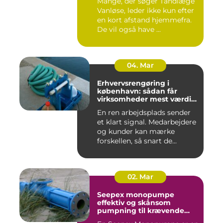
Mange, der søger Tandlæge
Vanløse, leder ikke kun efter
en kort afstand hjemmefra.
De vil også have ...
04. Mar
Erhvervsrengøring i
københavn: sådan får
virksomheder mest værdi
for pengene
En ren arbejdsplads sender
et klart signal. Medarbejdere
og kunder kan mærke
forskellen, så snart de...
02. Mar
Seepex monopumpe
effektiv og skånsom
pumpning til krævende
opgaver