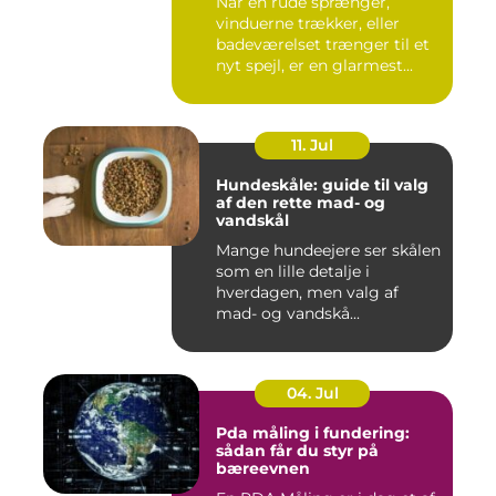
Når en rude sprænger,
vinduerne trækker, eller
badeværelset trænger til et
nyt spejl, er en glarmest...
11. Jul
Hundeskåle: guide til valg
af den rette mad- og
vandskål
Mange hundeejere ser skålen
som en lille detalje i
hverdagen, men valg af
mad- og vandskå...
04. Jul
Pda måling i fundering:
sådan får du styr på
bæreevnen