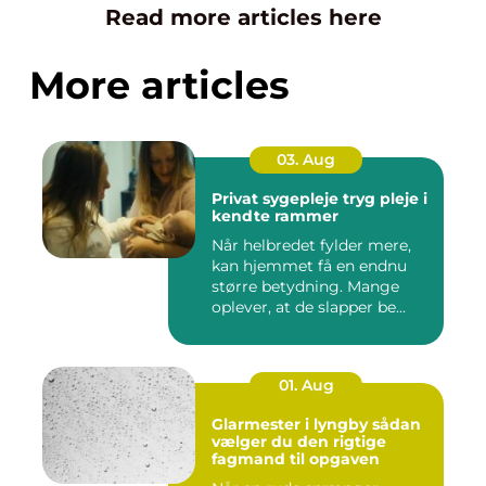
Read more articles here
More articles
03. Aug
Privat sygepleje tryg pleje i
kendte rammer
Når helbredet fylder mere,
kan hjemmet få en endnu
større betydning. Mange
oplever, at de slapper be...
01. Aug
Glarmester i lyngby sådan
vælger du den rigtige
fagmand til opgaven