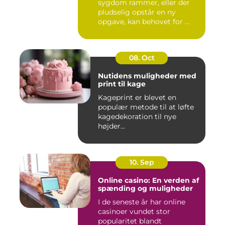
sygdom rammer, eller der
pludselig opstår en ny
opgave, kan behovet for ...
08. Oct
Nutidens muligheder med
print til kage
Kageprint er blevet en
populær metode til at løfte
kagedekoration til nye
højder...
10. Sep
Online casino: En verden af
spænding og muligheder
I de seneste år har online
casinoer vundet stor
popularitet blandt