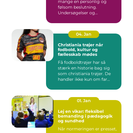
mange en personlig og
følsom beslutning.
Undersøgelser og
behandlinger for...
04. Jan
Christiania trøjer når
fodbold, kultur og
fællesskab mødes
Få fodboldtrøjer har så
stærk en historie bag sig
som christiania trøjer. De
handler ikke kun om far...
01. Jan
Lej en vikar: fleksibel
bemanding i pædagogik
og sundhed
Når normeringen er presset,