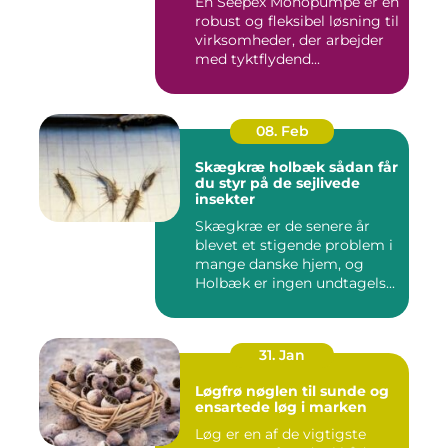
En Seepex Monopumpe er en
robust og fleksibel løsning til
virksomheder, der arbejder
med tyktflydend...
08. Feb
Skægkræ holbæk sådan får
du styr på de sejlivede
insekter
Skægkræ er de senere år
blevet et stigende problem i
mange danske hjem, og
Holbæk er ingen undtagels...
31. Jan
Løgfrø nøglen til sunde og
ensartede løg i marken
Løg er en af de vigtigste