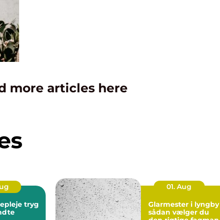
d more articles here
es
Aug
01. Aug
leje tryg
Glarmester i lyngby
endte
sådan vælger du
den rigtige fagman