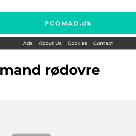
PCOMAD.
dk
Ads
About Us
Cookies
Contact
emand rødovre