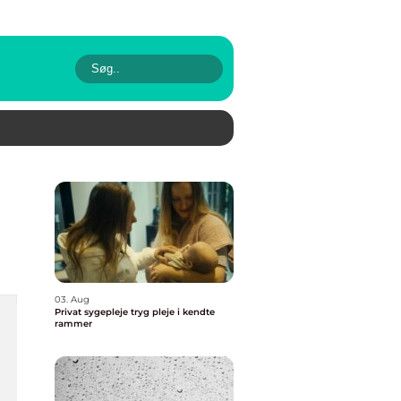
03. Aug
Privat sygepleje tryg pleje i kendte
rammer