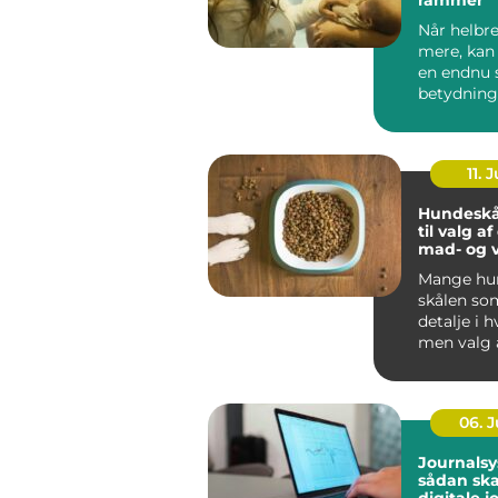
Når helbre
mere, kan
en endnu 
betydning
oplever, a
be...
11. J
Hundeskå
til valg a
mad- og 
Mange hun
skålen som
detalje i 
men valg 
vandskå...
06. 
Journalsy
sådan sk
digitale j