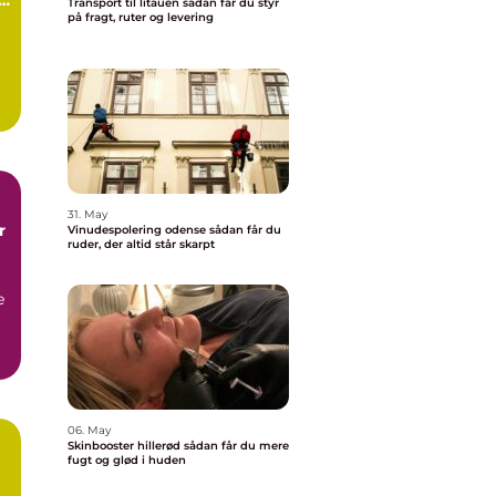
Transport til litauen sådan får du styr
på fragt, ruter og levering
.
31. May
r
Vinudespolering odense sådan får du
ruder, der altid står skarpt
e
06. May
Skinbooster hillerød sådan får du mere
fugt og glød i huden
å