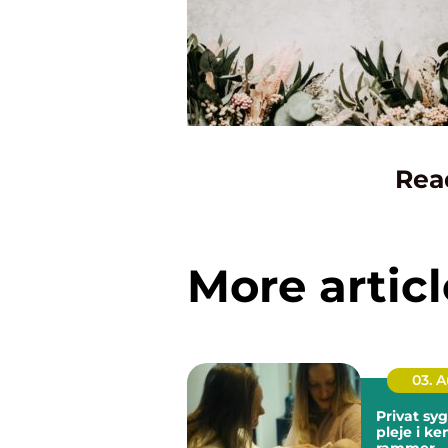
Rea
More articl
03. 
Privat sygep
pleje i k
rammer