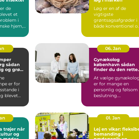
er de
Løg er en af de
blevet et
vigtigste
problem i
grøntsagsafgrøder i
nske hjem,
både konventionel o
 er ingen
økologisk produktion
..
Når en avle...
Jan
06. Jan
mper
Gynækolog
ådan
københavn sådan
lig og grøn
finder du den rette
t rundt
specialist
ne
At vælge gynækolo
pe er for
er for mange en
stande i
personlig og følsom
g blevet
beslutning.
 både lavere
Undersøgelser og
ing...
behandlinger for...
Jan
01. Jan
trøjer når
Lej en vikar: fleksib
kultur og
bemanding i
ab mødes
pædagogik og