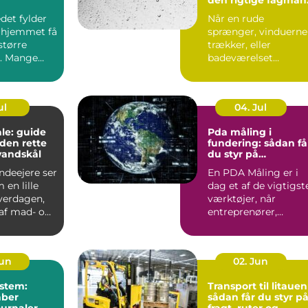
til opgaven
det fylder
Når en rude
 hjemmet få
sprænger, vinduerne
større
trækker, eller
. Mange
badeværelset
t de slapper
trænger til et nyt
spejl, er en glarmest..
ul
04. Jul
le: guide
Pda måling i
f den rette
fundering: sådan få
vandskål
du styr på
bæreevnen
deejere ser
En PDA Måling er i
 en lille
dag et af de vigtigst
hverdagen,
værktøjer, når
af mad- og
entreprenører,
bygherrer og
rådgivere vil d...
Jun
02. Jun
stem:
Transport til litauen
aber
sådan får du styr p
ournaler
fragt, ruter og