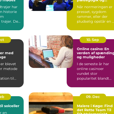
sundhed
trøjer har
Når normeringen er
n historie
presset, sygdom
om
rammer, eller der
 trøjer. De
pludselig opstår en 
kke kun om
opgave, kan behovet
for ...
Oct
10. Sep
Online casino: En
er med
verden af spændin
kage
og muligheder
er blevet
I de seneste år har
ær metode
online casinoer
vundet stor
tion til
popularitet blandt
..
spilentusiaster over
hele v...
Feb
09. Dec
il solceller
Malere i Køge: Find
det Rette Team Til
er en
Dit Malerprojekt