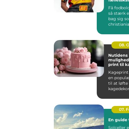
Få fodbold
så stærk e
bag sig s
christiania
handler i
far...
08. 
Nutidens
mulighed
print til 
Kageprint 
en popul
til at løfte
kagedekora
nye højder.
07. 
En guide t
Solceller 