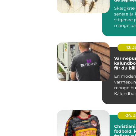
Skægkræ 
senere år 
stigende 
mange da
og Holbæk
undtagels.
12. 
Varmepu
kalundborg s
får du bil
varme åre
En moder
varmepum
mange hus
Kalundbor
nøglen til
varmeregn
04. 
Christiania 
fodbold, 
fællessk