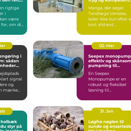
jekt
klinik
en rigtige
Mange, der søger
r i
Tandlæge Vanløse,
 kan være
leder ikke kun efter 
for, om dit
kort afstand
er
hjemmefra. De vil
t...
også have ...
Mar
02. Mar
engøring i
Seepex monopump
n: sådan
effektiv og skånso
omheder
pumpning til
i for
krævende opgaver
bejdsplads
En Seepex
lart signal.
Monopumpe er en
ere og
robust og fleksibel
an mærke
løsning til
 så snart
virksomheder, der
arbejder med
tyktflydend...
Feb
31. Jan
 holbæk
Løgfrø nøglen til
 du styr på
sunde og ensarted
de insekter
løg i marken