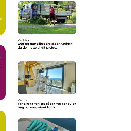
el
02. May
Entreprenør silkeborg sådan vælger
du den rette til dit projekt
d
n
07. Mar
Tandlæge vanløse sådan vælger du en
tryg og kompetent klinik
n