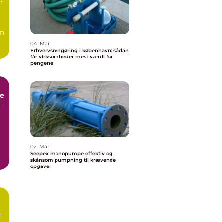
en
04. Mar
Erhvervsrengøring i københavn: sådan
får virksomheder mest værdi for
pengene
e
m
02. Mar
Seepex monopumpe effektiv og
skånsom pumpning til krævende
opgaver
e