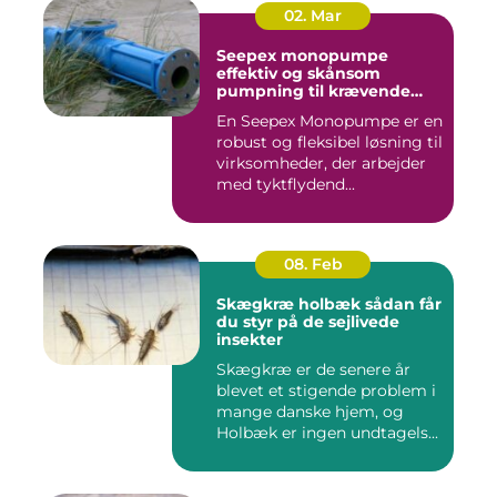
02. Mar
Seepex monopumpe
effektiv og skånsom
pumpning til krævende
opgaver
En Seepex Monopumpe er en
robust og fleksibel løsning til
virksomheder, der arbejder
med tyktflydend...
08. Feb
Skægkræ holbæk sådan får
du styr på de sejlivede
insekter
Skægkræ er de senere år
blevet et stigende problem i
mange danske hjem, og
Holbæk er ingen undtagels...