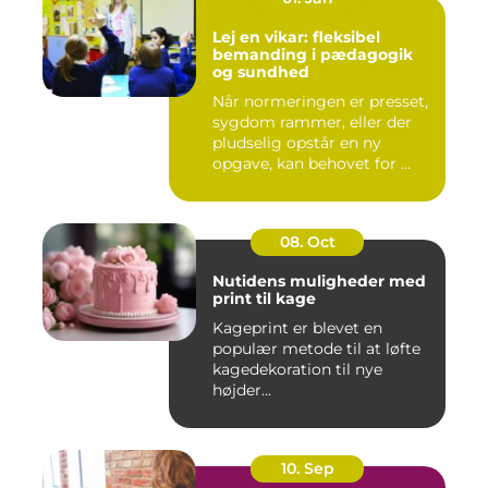
Lej en vikar: fleksibel
bemanding i pædagogik
og sundhed
Når normeringen er presset,
sygdom rammer, eller der
pludselig opstår en ny
opgave, kan behovet for ...
08. Oct
Nutidens muligheder med
print til kage
Kageprint er blevet en
populær metode til at løfte
kagedekoration til nye
højder...
10. Sep