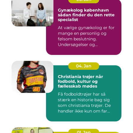
Gynækolog københavn
sådan finder du den rette
specialist
At vælge gynækolog er for
mange en personlig og
følsom beslutning.
Undersøgelser og
behandlinger for...
04. Jan
Christiania trøjer når
fodbold, kultur og
fællesskab mødes
Få fodboldtrøjer har så
stærk en historie bag sig
som christiania trøjer. De
handler ikke kun om far...
01. Jan