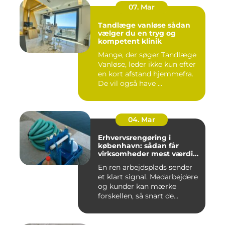
07. Mar
Tandlæge vanløse sådan
vælger du en tryg og
kompetent klinik
Mange, der søger Tandlæge
Vanløse, leder ikke kun efter
en kort afstand hjemmefra.
De vil også have ...
04. Mar
Erhvervsrengøring i
københavn: sådan får
virksomheder mest værdi
for pengene
En ren arbejdsplads sender
et klart signal. Medarbejdere
og kunder kan mærke
forskellen, så snart de...