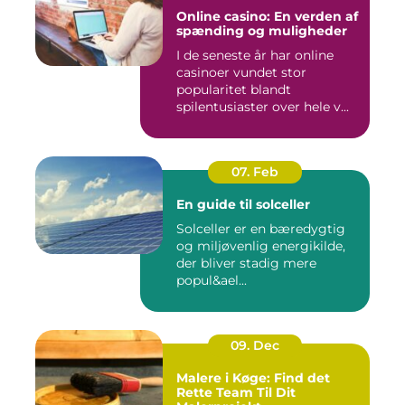
Online casino: En verden af
spænding og muligheder
I de seneste år har online
casinoer vundet stor
popularitet blandt
spilentusiaster over hele v...
07. Feb
En guide til solceller
Solceller er en bæredygtig
og miljøvenlig energikilde,
der bliver stadig mere
popul&ael...
09. Dec
Malere i Køge: Find det
Rette Team Til Dit