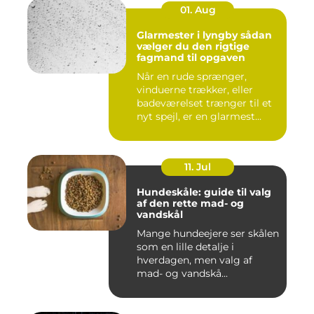
01. Aug
Glarmester i lyngby sådan
vælger du den rigtige
fagmand til opgaven
Når en rude sprænger,
vinduerne trækker, eller
badeværelset trænger til et
nyt spejl, er en glarmest...
11. Jul
Hundeskåle: guide til valg
af den rette mad- og
vandskål
Mange hundeejere ser skålen
som en lille detalje i
hverdagen, men valg af
mad- og vandskå...