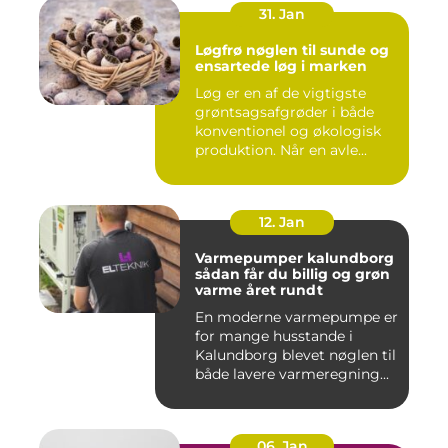
31. Jan
Løgfrø nøglen til sunde og
ensartede løg i marken
Løg er en af de vigtigste
grøntsagsafgrøder i både
konventionel og økologisk
produktion. Når en avle...
12. Jan
Varmepumper kalundborg
sådan får du billig og grøn
varme året rundt
En moderne varmepumpe er
for mange husstande i
Kalundborg blevet nøglen til
både lavere varmeregning...
06. Jan