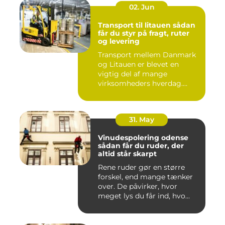
02. Jun
Transport til litauen sådan
får du styr på fragt, ruter
og levering
Transport mellem Danmark
og Litauen er blevet en
vigtig del af mange
virksomheders hverdag.
Både ind...
31. May
Vinudespolering odense
sådan får du ruder, der
altid står skarpt
Rene ruder gør en større
forskel, end mange tænker
over. De påvirker, hvor
meget lys du får ind, hvo...