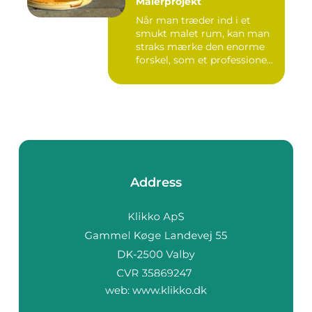
Malerprojekt
Når man træder ind i et
smukt malet rum, kan man
straks mærke den enorme
forskel, som et professione...
Address
web:
www.klikko.dk