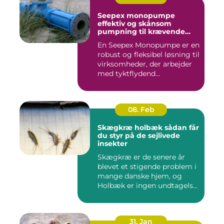
Seepex monopumpe
effektiv og skånsom
pumpning til krævende
opgaver
En Seepex Monopumpe er en
robust og fleksibel løsning til
virksomheder, der arbejder
med tyktflydend...
08. Feb
Skægkræ holbæk sådan får
du styr på de sejlivede
insekter
Skægkræ er de senere år
blevet et stigende problem i
mange danske hjem, og
Holbæk er ingen undtagels...
31. Jan