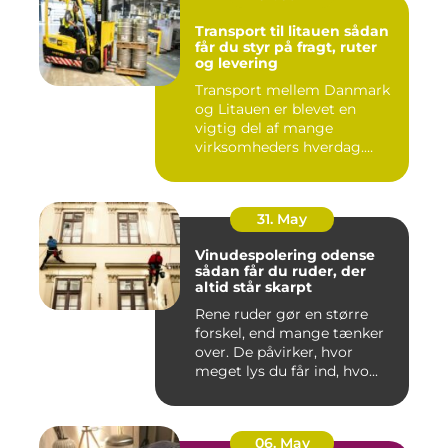
Transport til litauen sådan
får du styr på fragt, ruter
og levering
Transport mellem Danmark
og Litauen er blevet en
vigtig del af mange
virksomheders hverdag.
Både ind...
31. May
Vinudespolering odense
sådan får du ruder, der
altid står skarpt
Rene ruder gør en større
forskel, end mange tænker
over. De påvirker, hvor
meget lys du får ind, hvo...
06. May