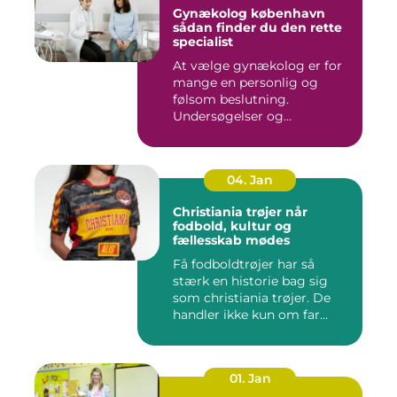
Gynækolog københavn
sådan finder du den rette
specialist
At vælge gynækolog er for
mange en personlig og
følsom beslutning.
Undersøgelser og
behandlinger for...
04. Jan
Christiania trøjer når
fodbold, kultur og
fællesskab mødes
Få fodboldtrøjer har så
stærk en historie bag sig
som christiania trøjer. De
handler ikke kun om far...
01. Jan