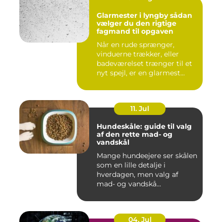
Glarmester i lyngby sådan
vælger du den rigtige
fagmand til opgaven
Når en rude sprænger,
vinduerne trækker, eller
badeværelset trænger til et
nyt spejl, er en glarmest...
11. Jul
Hundeskåle: guide til valg
af den rette mad- og
vandskål
Mange hundeejere ser skålen
som en lille detalje i
hverdagen, men valg af
mad- og vandskå...
04. Jul