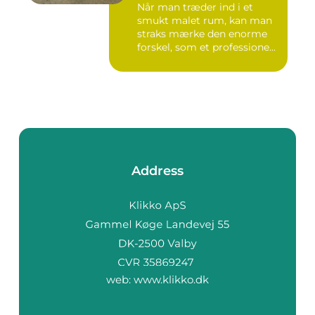
Når man træder ind i et
smukt malet rum, kan man
straks mærke den enorme
forskel, som et professione...
Address
web:
www.klikko.dk