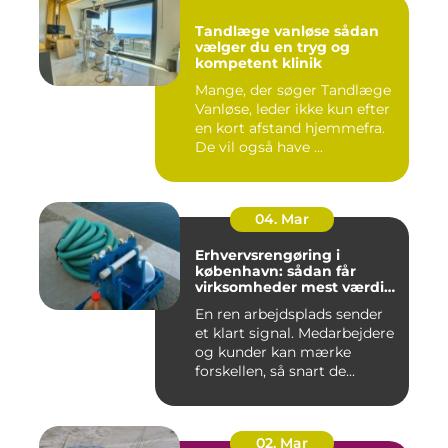
Tandlæge vanløse sådan
vælger du en tryg og
kompetent klinik
Mange, der søger Tandlæge
Vanløse, leder ikke kun efter
en kort afstand hjemmefra.
De vil også have ...
04. Mar
Erhvervsrengøring i
københavn: sådan får
virksomheder mest værdi
for pengene
En ren arbejdsplads sender
et klart signal. Medarbejdere
og kunder kan mærke
forskellen, så snart de...
02. Mar