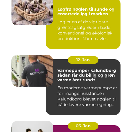
Løgfrø nøglen til sunde og
ensartede løg i marken
Løg er en af de vigtigste
grøntsagsafgrøder i både
konventionel og økologisk
produktion. Når en avle...
12. Jan
Varmepumper kalundborg
sådan får du billig og grøn
varme året rundt
En moderne varmepumpe er
for mange husstande i
Kalundborg blevet nøglen til
både lavere varmeregning...
06. Jan