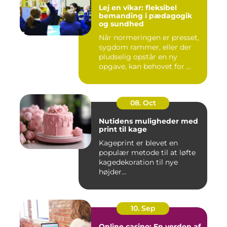
Lej en vikar: fleksibel
bemanding i pædagogik
og sundhed
Når normeringen er presset,
sygdom rammer, eller der
pludselig opstår en ny
opgave, kan behovet for ...
08. Oct
Nutidens muligheder med
print til kage
Kageprint er blevet en
populær metode til at løfte
kagedekoration til nye
højder...
10. Sep
Online casino: En verden af