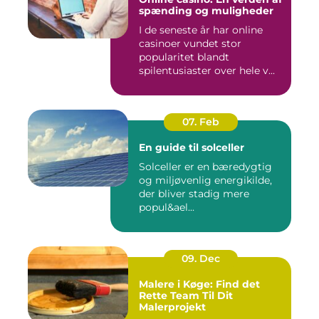
spænding og muligheder
I de seneste år har online
casinoer vundet stor
popularitet blandt
spilentusiaster over hele v...
07. Feb
En guide til solceller
Solceller er en bæredygtig
og miljøvenlig energikilde,
der bliver stadig mere
popul&ael...
09. Dec
Malere i Køge: Find det
Rette Team Til Dit
Malerprojekt