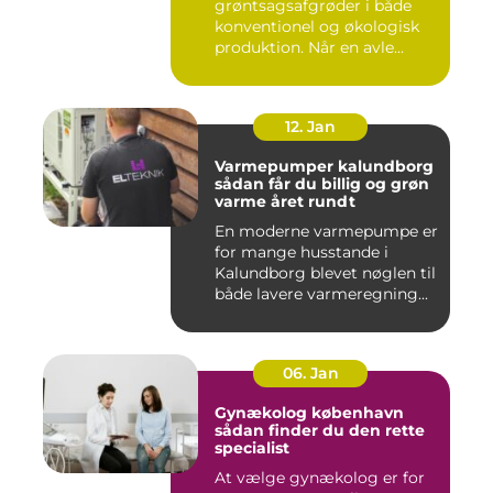
grøntsagsafgrøder i både
konventionel og økologisk
produktion. Når en avle...
12. Jan
Varmepumper kalundborg
sådan får du billig og grøn
varme året rundt
En moderne varmepumpe er
for mange husstande i
Kalundborg blevet nøglen til
både lavere varmeregning...
06. Jan
Gynækolog københavn
sådan finder du den rette
specialist
At vælge gynækolog er for