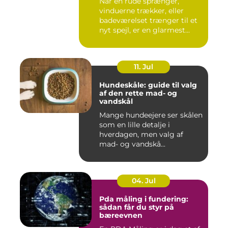
Når en rude sprænger,
vinduerne trækker, eller
badeværelset trænger til et
nyt spejl, er en glarmest...
11. Jul
Hundeskåle: guide til valg
af den rette mad- og
vandskål
Mange hundeejere ser skålen
som en lille detalje i
hverdagen, men valg af
mad- og vandskå...
04. Jul
Pda måling i fundering:
sådan får du styr på
bæreevnen