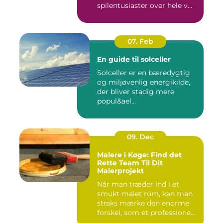
spilentusiaster over hele v...
07. Feb
En guide til solceller
Solceller er en bæredygtig
og miljøvenlig energikilde,
der bliver stadig mere
popul&ael...
09. Dec
Malere i Køge: Find det
Rette Team Til Dit
Malerprojekt
Når man træder ind i et
smukt malet rum, kan man
straks mærke den enorme
forskel, som et professione...