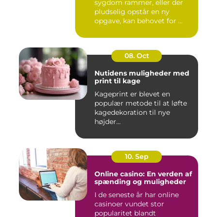
sygdom rammer, eller der
pludselig opstår en ny
opgave, kan behovet for ...
08. Oct
Nutidens muligheder med
print til kage
Kageprint er blevet en
populær metode til at løfte
kagedekoration til nye
højder...
10. Sep
Online casino: En verden af
spænding og muligheder
I de seneste år har online
casinoer vundet stor
popularitet blandt