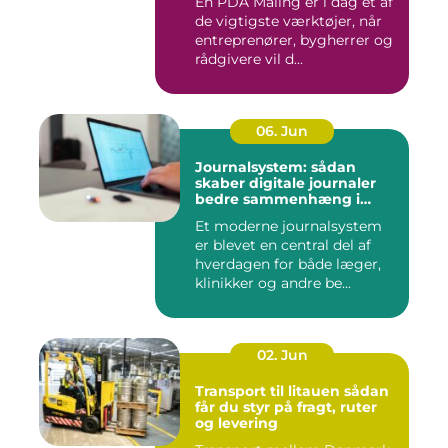
En PDA Måling er i dag et af
de vigtigste værktøjer, når
entreprenører, bygherrer og
rådgivere vil d...
06. Jun
Journalsystem: sådan
skaber digitale journaler
bedre sammenhæng i
sundheden
Et moderne journalsystem
er blevet en central del af
hverdagen for både læger,
klinikker og andre be...
02. Jun
Transport til litauen sådan
får du styr på fragt, ruter
og levering