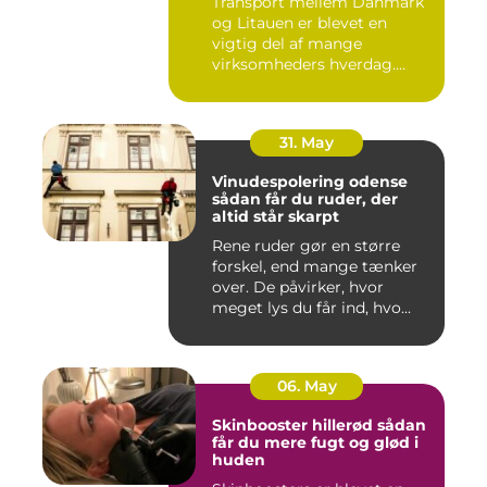
Transport mellem Danmark
og Litauen er blevet en
vigtig del af mange
virksomheders hverdag.
Både ind...
31. May
Vinudespolering odense
sådan får du ruder, der
altid står skarpt
Rene ruder gør en større
forskel, end mange tænker
over. De påvirker, hvor
meget lys du får ind, hvo...
06. May
Skinbooster hillerød sådan
får du mere fugt og glød i
huden