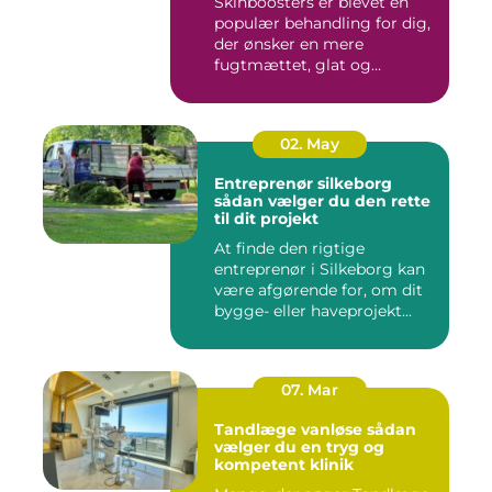
Skinboosters er blevet en
populær behandling for dig,
der ønsker en mere
fugtmættet, glat og
spændst...
02. May
Entreprenør silkeborg
sådan vælger du den rette
til dit projekt
At finde den rigtige
entreprenør i Silkeborg kan
være afgørende for, om dit
bygge- eller haveprojekt...
07. Mar
Tandlæge vanløse sådan
vælger du en tryg og
kompetent klinik