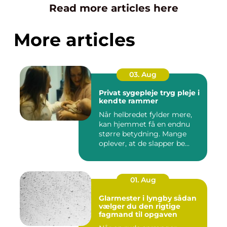
Read more articles here
More articles
03. Aug
Privat sygepleje tryg pleje i
kendte rammer
Når helbredet fylder mere,
kan hjemmet få en endnu
større betydning. Mange
oplever, at de slapper be...
01. Aug
Glarmester i lyngby sådan
vælger du den rigtige
fagmand til opgaven