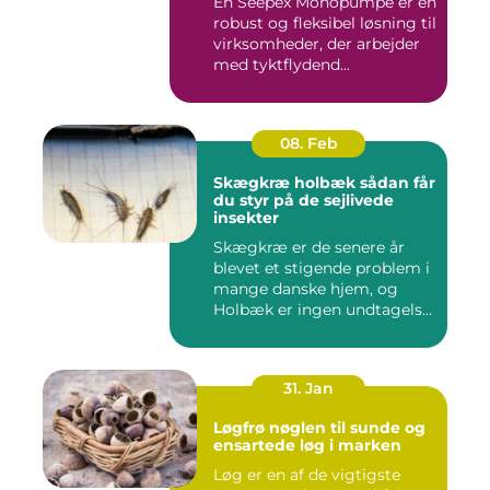
En Seepex Monopumpe er en
robust og fleksibel løsning til
virksomheder, der arbejder
med tyktflydend...
08. Feb
Skægkræ holbæk sådan får
du styr på de sejlivede
insekter
Skægkræ er de senere år
blevet et stigende problem i
mange danske hjem, og
Holbæk er ingen undtagels...
31. Jan
Løgfrø nøglen til sunde og
ensartede løg i marken
Løg er en af de vigtigste