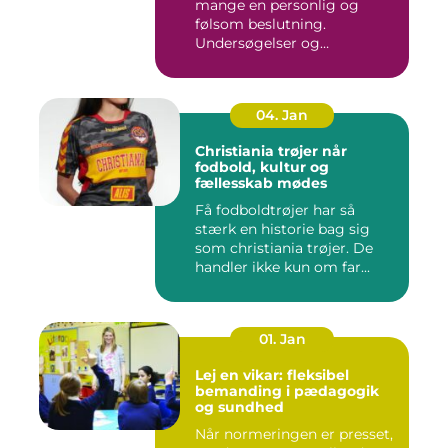
mange en personlig og
følsom beslutning.
Undersøgelser og
behandlinger for...
04. Jan
Christiania trøjer når
fodbold, kultur og
fællesskab mødes
Få fodboldtrøjer har så
stærk en historie bag sig
som christiania trøjer. De
handler ikke kun om far...
01. Jan
Lej en vikar: fleksibel
bemanding i pædagogik
og sundhed
Når normeringen er presset,