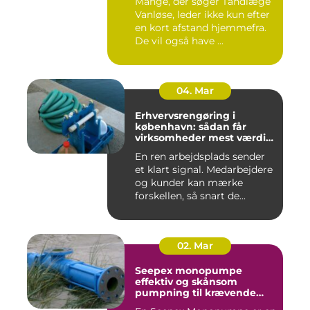
Mange, der søger Tandlæge
Vanløse, leder ikke kun efter
en kort afstand hjemmefra.
De vil også have ...
04. Mar
Erhvervsrengøring i
københavn: sådan får
virksomheder mest værdi
for pengene
En ren arbejdsplads sender
et klart signal. Medarbejdere
og kunder kan mærke
forskellen, så snart de...
02. Mar
Seepex monopumpe
effektiv og skånsom
pumpning til krævende
opgaver