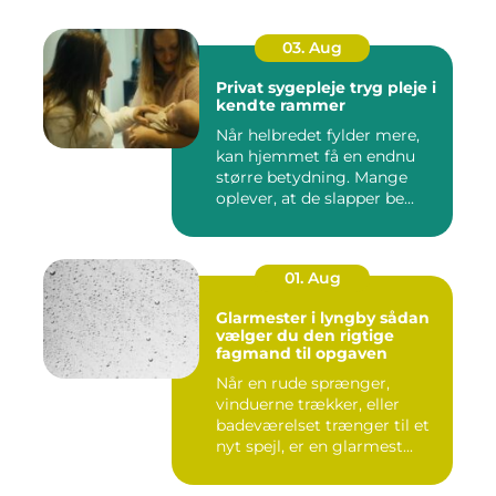
03. Aug
Privat sygepleje tryg pleje i
kendte rammer
Når helbredet fylder mere,
kan hjemmet få en endnu
større betydning. Mange
oplever, at de slapper be...
01. Aug
Glarmester i lyngby sådan
vælger du den rigtige
fagmand til opgaven
Når en rude sprænger,
vinduerne trækker, eller
badeværelset trænger til et
nyt spejl, er en glarmest...