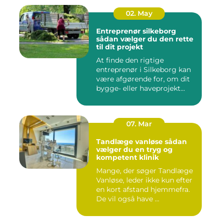
02. May
Entreprenør silkeborg
sådan vælger du den rette
til dit projekt
At finde den rigtige
entreprenør i Silkeborg kan
være afgørende for, om dit
bygge- eller haveprojekt...
07. Mar
Tandlæge vanløse sådan
vælger du en tryg og
kompetent klinik
Mange, der søger Tandlæge
Vanløse, leder ikke kun efter
en kort afstand hjemmefra.
De vil også have ...