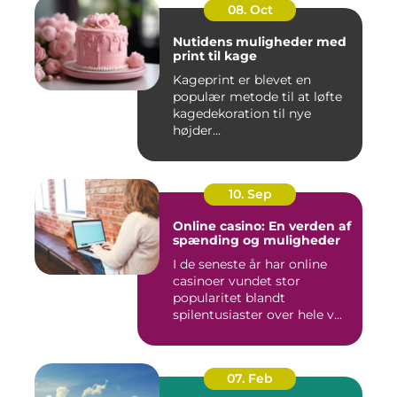
08. Oct
Nutidens muligheder med
print til kage
Kageprint er blevet en
populær metode til at løfte
kagedekoration til nye
højder...
10. Sep
Online casino: En verden af
spænding og muligheder
I de seneste år har online
casinoer vundet stor
popularitet blandt
spilentusiaster over hele v...
07. Feb