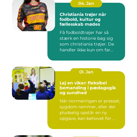
04. Jan
Christiania trøjer når
fodbold, kultur og
fællesskab mødes
Få fodboldtrøjer har så
stærk en historie bag sig
som christiania trøjer. De
handler ikke kun om far...
01. Jan
Lej en vikar: fleksibel
bemanding i pædagogik
og sundhed
Når normeringen er presset,
sygdom rammer, eller der
pludselig opstår en ny
opgave, kan behovet for ...