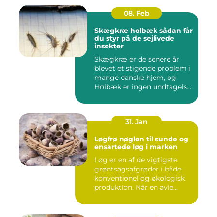
08. Feb
Skægkræ holbæk sådan får
du styr på de sejlivede
insekter
Skægkræ er de senere år
blevet et stigende problem i
mange danske hjem, og
Holbæk er ingen undtagels...
31. Jan
Løgfrø nøglen til sunde og
ensartede løg i marken
Løg er en af de vigtigste
grøntsagsafgrøder i både
konventionel og økologisk
produktion. Når en avle...