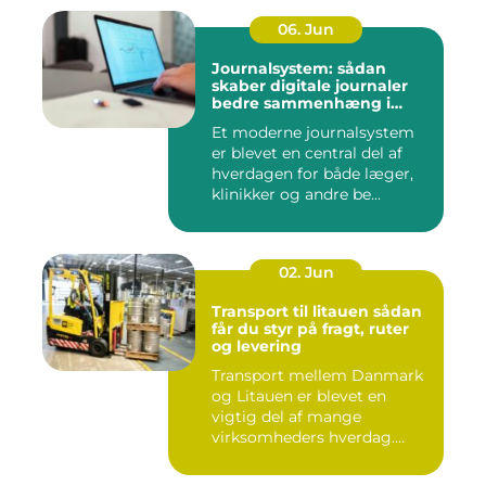
06. Jun
Journalsystem: sådan
skaber digitale journaler
bedre sammenhæng i
sundheden
Et moderne journalsystem
er blevet en central del af
hverdagen for både læger,
klinikker og andre be...
02. Jun
Transport til litauen sådan
får du styr på fragt, ruter
og levering
Transport mellem Danmark
og Litauen er blevet en
vigtig del af mange
virksomheders hverdag.
Både ind...