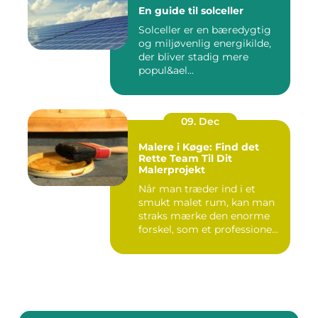
En guide til solceller
Solceller er en bæredygtig
og miljøvenlig energikilde,
der bliver stadig mere
popul&ael...
09. Dec
Malere i Køge: Find det
Rette Team Til Dit
Malerprojekt
Når man træder ind i et
smukt malet rum, kan man
straks mærke den enorme
forskel, som et professione...