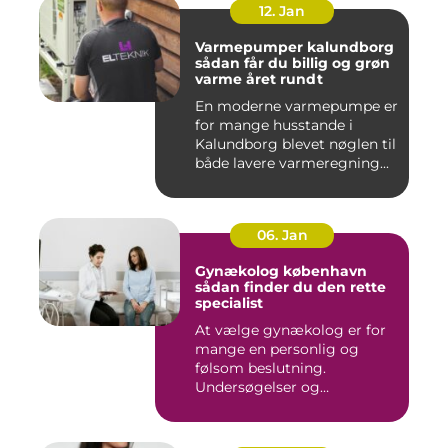
12. Jan
Varmepumper kalundborg
sådan får du billig og grøn
varme året rundt
En moderne varmepumpe er
for mange husstande i
Kalundborg blevet nøglen til
både lavere varmeregning...
06. Jan
Gynækolog københavn
sådan finder du den rette
specialist
At vælge gynækolog er for
mange en personlig og
følsom beslutning.
Undersøgelser og
behandlinger for...