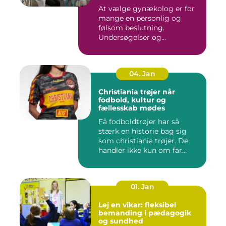
At vælge gynækolog er for
mange en personlig og
følsom beslutning.
Undersøgelser og
behandlinger for...
04. Jan
Christiania trøjer når
fodbold, kultur og
fællesskab mødes
Få fodboldtrøjer har så
stærk en historie bag sig
som christiania trøjer. De
handler ikke kun om far...
01. Jan
Lej en vikar: fleksibel
bemanding i pædagogik
og sundhed