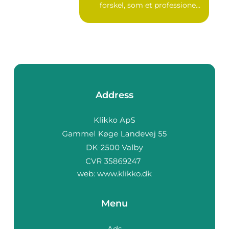
forskel, som et professione...
Address
web:
www.klikko.dk
Menu
Ads