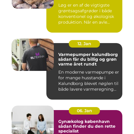
Løg er en af de vigtigste
grøntsagsafgrøder i både
konventionel og økologisk
produktion. Når en avle...
12. Jan
Varmepumper kalundborg
sådan får du billig og grøn
varme året rundt
En moderne varmepumpe er
for mange husstande i
Kalundborg blevet nøglen til
både lavere varmeregning...
06. Jan
Gynækolog københavn
sådan finder du den rette
specialist