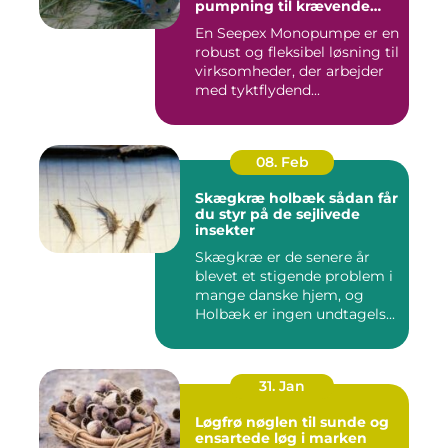
pumpning til krævende
opgaver
En Seepex Monopumpe er en
robust og fleksibel løsning til
virksomheder, der arbejder
med tyktflydend...
08. Feb
Skægkræ holbæk sådan får
du styr på de sejlivede
insekter
Skægkræ er de senere år
blevet et stigende problem i
mange danske hjem, og
Holbæk er ingen undtagels...
31. Jan
Løgfrø nøglen til sunde og
ensartede løg i marken