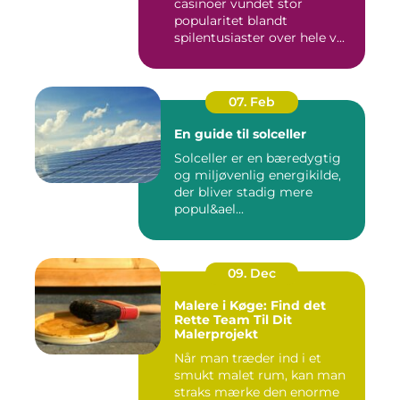
casinoer vundet stor
popularitet blandt
spilentusiaster over hele v...
07. Feb
En guide til solceller
Solceller er en bæredygtig
og miljøvenlig energikilde,
der bliver stadig mere
popul&ael...
09. Dec
Malere i Køge: Find det
Rette Team Til Dit
Malerprojekt
Når man træder ind i et
smukt malet rum, kan man
straks mærke den enorme