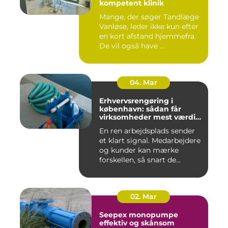
kompetent klinik
Mange, der søger Tandlæge
Vanløse, leder ikke kun efter
en kort afstand hjemmefra.
De vil også have ...
04. Mar
Erhvervsrengøring i
københavn: sådan får
virksomheder mest værdi
for pengene
En ren arbejdsplads sender
et klart signal. Medarbejdere
og kunder kan mærke
forskellen, så snart de...
02. Mar
Seepex monopumpe
effektiv og skånsom