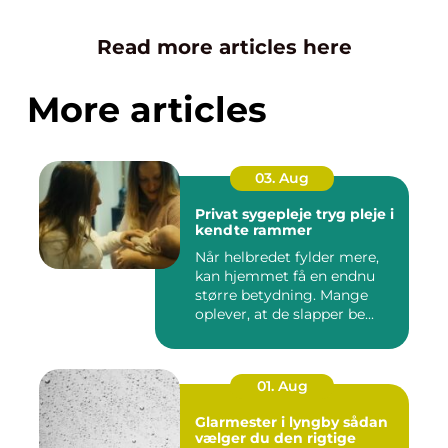
Read more articles here
More articles
03. Aug
Privat sygepleje tryg pleje i
kendte rammer
Når helbredet fylder mere,
kan hjemmet få en endnu
større betydning. Mange
oplever, at de slapper be...
01. Aug
Glarmester i lyngby sådan
vælger du den rigtige