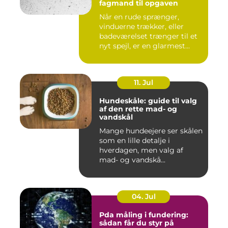
fagmand til opgaven
Når en rude sprænger,
vinduerne trækker, eller
badeværelset trænger til et
nyt spejl, er en glarmest...
11. Jul
Hundeskåle: guide til valg
af den rette mad- og
vandskål
Mange hundeejere ser skålen
som en lille detalje i
hverdagen, men valg af
mad- og vandskå...
04. Jul
Pda måling i fundering:
sådan får du styr på