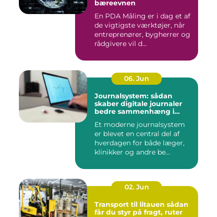
bæreevnen
En PDA Måling er i dag et af
de vigtigste værktøjer, når
entreprenører, bygherrer og
rådgivere vil d...
06. Jun
Journalsystem: sådan
skaber digitale journaler
bedre sammenhæng i
sundheden
Et moderne journalsystem
er blevet en central del af
hverdagen for både læger,
klinikker og andre be...
02. Jun
Transport til litauen sådan
får du styr på fragt, ruter