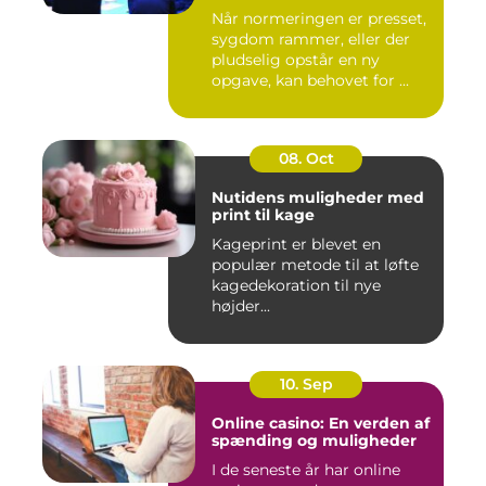
Når normeringen er presset,
sygdom rammer, eller der
pludselig opstår en ny
opgave, kan behovet for ...
08. Oct
Nutidens muligheder med
print til kage
Kageprint er blevet en
populær metode til at løfte
kagedekoration til nye
højder...
10. Sep
Online casino: En verden af
spænding og muligheder
I de seneste år har online