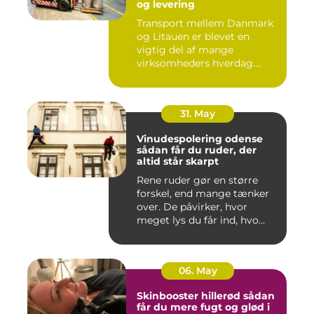
og levering
Transport mellem Danmark
og Litauen er blevet en
vigtig del af mange
virksomheders hverdag.
Både ind...
31. May
Vinudespolering odense
sådan får du ruder, der
altid står skarpt
Rene ruder gør en større
forskel, end mange tænker
over. De påvirker, hvor
meget lys du får ind, hvo...
06. May
Skinbooster hillerød sådan
får du mere fugt og glød i