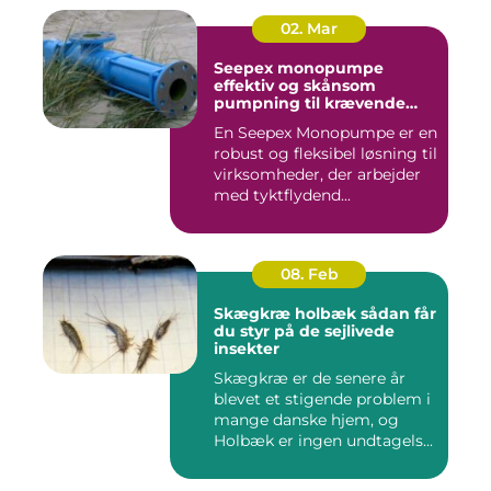
02. Mar
Seepex monopumpe
effektiv og skånsom
pumpning til krævende
opgaver
En Seepex Monopumpe er en
robust og fleksibel løsning til
virksomheder, der arbejder
med tyktflydend...
08. Feb
Skægkræ holbæk sådan får
du styr på de sejlivede
insekter
Skægkræ er de senere år
blevet et stigende problem i
mange danske hjem, og
Holbæk er ingen undtagels...