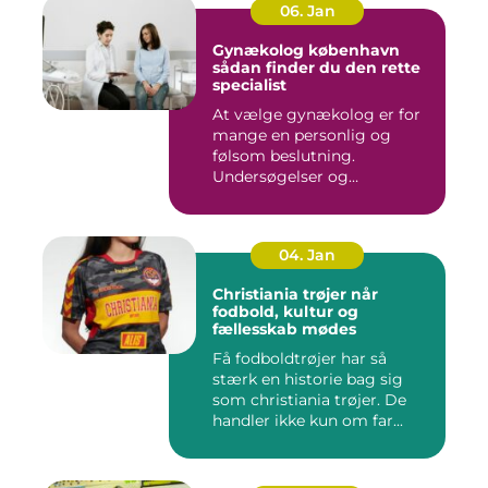
06. Jan
Gynækolog københavn
sådan finder du den rette
specialist
At vælge gynækolog er for
mange en personlig og
følsom beslutning.
Undersøgelser og
behandlinger for...
04. Jan
Christiania trøjer når
fodbold, kultur og
fællesskab mødes
Få fodboldtrøjer har så
stærk en historie bag sig
som christiania trøjer. De
handler ikke kun om far...