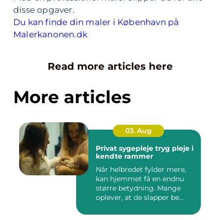
disse opgaver.
Du kan finde din maler i København på
Malerkanonen.dk
Read more articles here
More articles
03. Aug
Privat sygepleje tryg pleje i
kendte rammer
Når helbredet fylder mere,
kan hjemmet få en endnu
større betydning. Mange
oplever, at de slapper be...