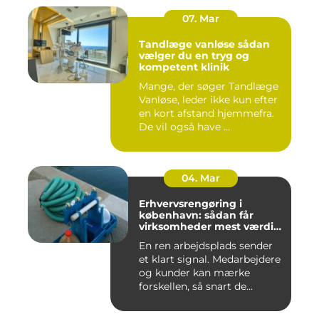
07. Mar
Tandlæge vanløse sådan
vælger du en tryg og
kompetent klinik
Mange, der søger Tandlæge
Vanløse, leder ikke kun efter
en kort afstand hjemmefra.
De vil også have ...
04. Mar
Erhvervsrengøring i
københavn: sådan får
virksomheder mest værdi
for pengene
En ren arbejdsplads sender
et klart signal. Medarbejdere
og kunder kan mærke
forskellen, så snart de...