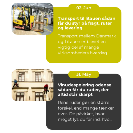
02. Jun
Transport til litauen sådan
får du styr på fragt, ruter
og levering
Transport mellem Danmark
og Litauen er blevet en
vigtig del af mange
virksomheders hverdag.
Både ind...
31. May
Vinudespolering odense
sådan får du ruder, der
altid står skarpt
Rene ruder gør en større
forskel, end mange tænker
over. De påvirker, hvor
meget lys du får ind, hvo...