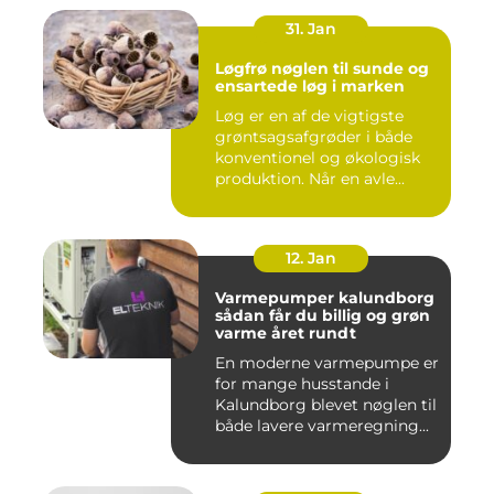
31. Jan
Løgfrø nøglen til sunde og
ensartede løg i marken
Løg er en af de vigtigste
grøntsagsafgrøder i både
konventionel og økologisk
produktion. Når en avle...
12. Jan
Varmepumper kalundborg
sådan får du billig og grøn
varme året rundt
En moderne varmepumpe er
for mange husstande i
Kalundborg blevet nøglen til
både lavere varmeregning...