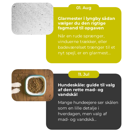
01. Aug
Glarmester i lyngby sådan
vælger du den rigtige
fagmand til opgaven
Når en rude sprænger,
vinduerne trækker, eller
badeværelset trænger til et
nyt spejl, er en glarmest...
11. Jul
Hundeskåle: guide til valg
af den rette mad- og
vandskål
Mange hundeejere ser skålen
som en lille detalje i
hverdagen, men valg af
mad- og vandskå...