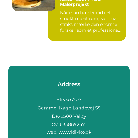
Malerprojekt
Når man træder ind i et
smukt malet rum, kan man
straks mærke den enorme
forskel, som et professione...
Address
web:
www.klikko.dk