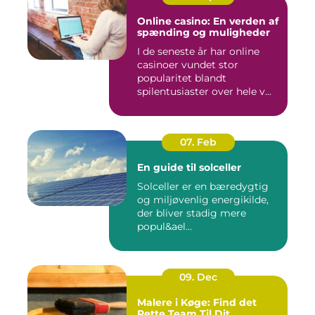
Online casino: En verden af
spænding og muligheder
I de seneste år har online
casinoer vundet stor
popularitet blandt
spilentusiaster over hele v...
07. Feb
En guide til solceller
Solceller er en bæredygtig
og miljøvenlig energikilde,
der bliver stadig mere
popul&ael...
09. Dec
Malere i Køge: Find det
Rette Team Til Dit