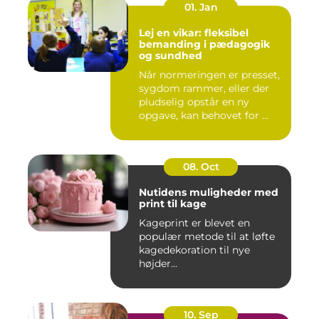
01. Jan
Lej en vikar: fleksibel
bemanding i pædagogik
og sundhed
Når normeringen er presset,
sygdom rammer, eller der
pludselig opstår en ny
opgave, kan behovet for ...
08. Oct
Nutidens muligheder med
print til kage
Kageprint er blevet en
populær metode til at løfte
kagedekoration til nye
højder...
10. Sep