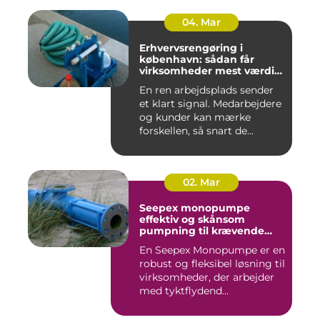
04. Mar
Erhvervsrengøring i
københavn: sådan får
virksomheder mest værdi
for pengene
En ren arbejdsplads sender
et klart signal. Medarbejdere
og kunder kan mærke
forskellen, så snart de...
02. Mar
Seepex monopumpe
effektiv og skånsom
pumpning til krævende
opgaver
En Seepex Monopumpe er en
robust og fleksibel løsning til
virksomheder, der arbejder
med tyktflydend...