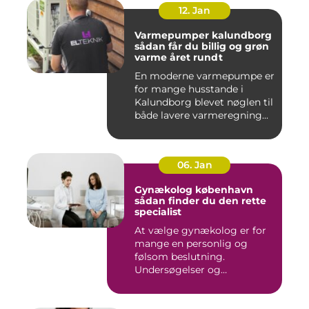
12. Jan
Varmepumper kalundborg
sådan får du billig og grøn
varme året rundt
En moderne varmepumpe er
for mange husstande i
Kalundborg blevet nøglen til
både lavere varmeregning...
06. Jan
Gynækolog københavn
sådan finder du den rette
specialist
At vælge gynækolog er for
mange en personlig og
følsom beslutning.
Undersøgelser og
behandlinger for...