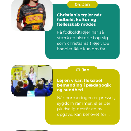
04. Jan
Christiania trøjer når
fodbold, kultur og
fællesskab mødes
Få fodboldtrøjer har så
stærk en historie bag sig
som christiania trøjer. De
handler ikke kun om far...
01. Jan
Lej en vikar: fleksibel
bemanding i pædagogik
og sundhed
Når normeringen er presset,
sygdom rammer, eller der
pludselig opstår en ny
opgave, kan behovet for ...