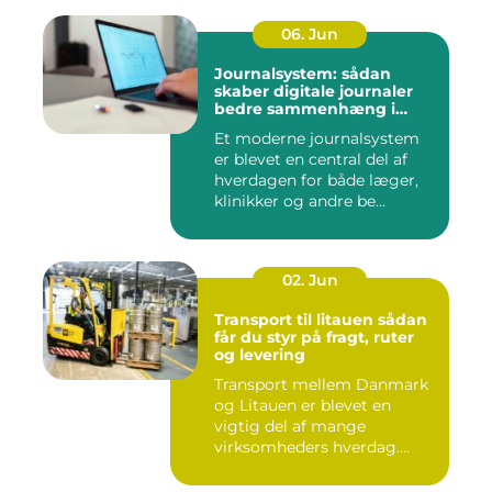
06. Jun
Journalsystem: sådan
skaber digitale journaler
bedre sammenhæng i
sundheden
Et moderne journalsystem
er blevet en central del af
hverdagen for både læger,
klinikker og andre be...
02. Jun
Transport til litauen sådan
får du styr på fragt, ruter
og levering
Transport mellem Danmark
og Litauen er blevet en
vigtig del af mange
virksomheders hverdag.
Både ind...