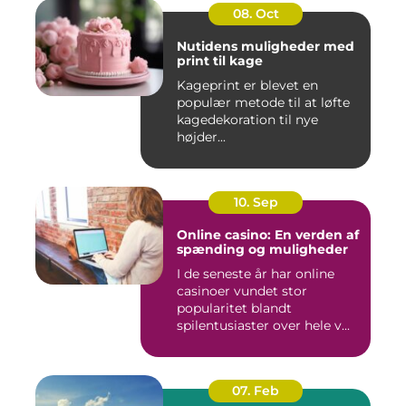
08. Oct
Nutidens muligheder med
print til kage
Kageprint er blevet en
populær metode til at løfte
kagedekoration til nye
højder...
10. Sep
Online casino: En verden af
spænding og muligheder
I de seneste år har online
casinoer vundet stor
popularitet blandt
spilentusiaster over hele v...
07. Feb