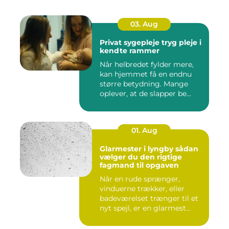
03. Aug
Privat sygepleje tryg pleje i
kendte rammer
Når helbredet fylder mere,
kan hjemmet få en endnu
større betydning. Mange
oplever, at de slapper be...
01. Aug
Glarmester i lyngby sådan
vælger du den rigtige
fagmand til opgaven
Når en rude sprænger,
vinduerne trækker, eller
badeværelset trænger til et
nyt spejl, er en glarmest...