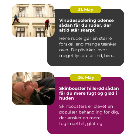
31. May
Vinudespolering odense
sådan får du ruder, der
altid står skarpt
Rene ruder gør en større
forskel, end mange tænker
over. De påvirker, hvor
meget lys du får ind, hvo...
06. May
Skinbooster hillerød sådan
får du mere fugt og glød i
huden
Skinboosters er blevet en
populær behandling for dig,
der ønsker en mere
fugtmættet, glat og
spændst...