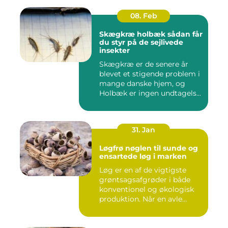
08. Feb
Skægkræ holbæk sådan får
du styr på de sejlivede
insekter
Skægkræ er de senere år
blevet et stigende problem i
mange danske hjem, og
Holbæk er ingen undtagels...
31. Jan
Løgfrø nøglen til sunde og
ensartede løg i marken
Løg er en af de vigtigste
grøntsagsafgrøder i både
konventionel og økologisk
produktion. Når en avle...