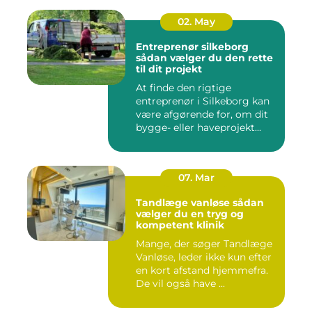
02. May
Entreprenør silkeborg
sådan vælger du den rette
til dit projekt
At finde den rigtige
entreprenør i Silkeborg kan
være afgørende for, om dit
bygge- eller haveprojekt...
07. Mar
Tandlæge vanløse sådan
vælger du en tryg og
kompetent klinik
Mange, der søger Tandlæge
Vanløse, leder ikke kun efter
en kort afstand hjemmefra.
De vil også have ...