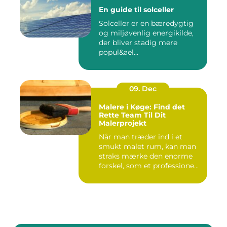
En guide til solceller
Solceller er en bæredygtig
og miljøvenlig energikilde,
der bliver stadig mere
popul&ael...
09. Dec
Malere i Køge: Find det
Rette Team Til Dit
Malerprojekt
Når man træder ind i et
smukt malet rum, kan man
straks mærke den enorme
forskel, som et professione...