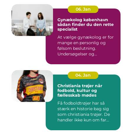
06. Jan
Gynækolog københavn
sådan finder du den rette
specialist
At vælge gynækolog er for
mange en personlig og
følsom beslutning.
Undersøgelser og
behandlinger for...
04. Jan
Christiania trøjer når
fodbold, kultur og
fællesskab mødes
Få fodboldtrøjer har så
stærk en historie bag sig
som christiania trøjer. De
handler ikke kun om far...