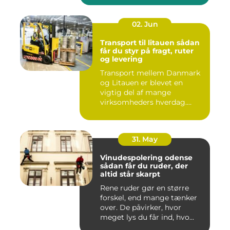
02. Jun
Transport til litauen sådan
får du styr på fragt, ruter
og levering
Transport mellem Danmark
og Litauen er blevet en
vigtig del af mange
virksomheders hverdag.
Både ind...
31. May
Vinudespolering odense
sådan får du ruder, der
altid står skarpt
Rene ruder gør en større
forskel, end mange tænker
over. De påvirker, hvor
meget lys du får ind, hvo...