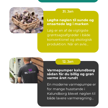
31. Jan
Løgfrø nøglen til sunde og
ensartede løg i marken
Løg er en af de vigtigste
grøntsagsafgrøder i både
konventionel og økologisk
produktion. Når en avle...
12. Jan
Varmepumper kalundborg
sådan får du billig og grøn
varme året rundt
En moderne varmepumpe er
for mange husstande i
Kalundborg blevet nøglen til
både lavere varmeregning...