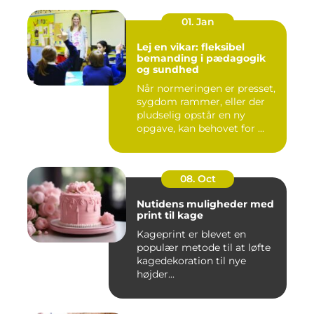
01. Jan
Lej en vikar: fleksibel
bemanding i pædagogik
og sundhed
Når normeringen er presset,
sygdom rammer, eller der
pludselig opstår en ny
opgave, kan behovet for ...
08. Oct
Nutidens muligheder med
print til kage
Kageprint er blevet en
populær metode til at løfte
kagedekoration til nye
højder...