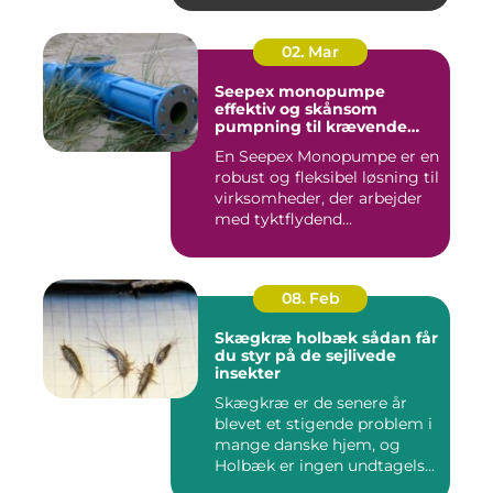
02. Mar
Seepex monopumpe
effektiv og skånsom
pumpning til krævende
opgaver
En Seepex Monopumpe er en
robust og fleksibel løsning til
virksomheder, der arbejder
med tyktflydend...
08. Feb
Skægkræ holbæk sådan får
du styr på de sejlivede
insekter
Skægkræ er de senere år
blevet et stigende problem i
mange danske hjem, og
Holbæk er ingen undtagels...