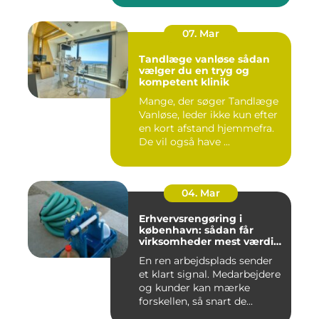
07. Mar
Tandlæge vanløse sådan
vælger du en tryg og
kompetent klinik
Mange, der søger Tandlæge
Vanløse, leder ikke kun efter
en kort afstand hjemmefra.
De vil også have ...
04. Mar
Erhvervsrengøring i
københavn: sådan får
virksomheder mest værdi
for pengene
En ren arbejdsplads sender
et klart signal. Medarbejdere
og kunder kan mærke
forskellen, så snart de...