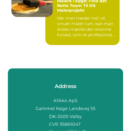
Malere i Køge: Find det
Rette Team Til Dit
Malerprojekt
Når man træder ind i et
smukt malet rum, kan man
straks mærke den enorme
forskel, som et professione...
Address