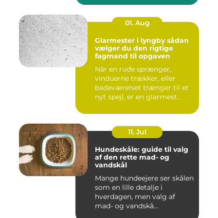
01. Aug
Glarmester i lyngby sådan
vælger du den rigtige
fagmand til opgaven
Når en rude sprænger,
vinduerne trækker, eller
badeværelset trænger til et
nyt spejl, er en glarmest...
11. Jul
Hundeskåle: guide til valg
af den rette mad- og
vandskål
Mange hundeejere ser skålen
som en lille detalje i
hverdagen, men valg af
mad- og vandskå...