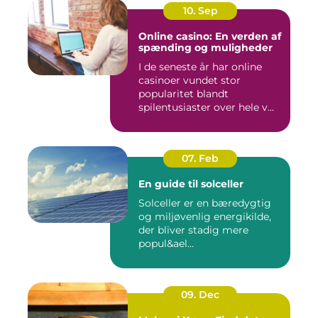
10. Sep
Online casino: En verden af
spænding og muligheder
I de seneste år har online
casinoer vundet stor
popularitet blandt
spilentusiaster over hele v...
07. Feb
En guide til solceller
Solceller er en bæredygtig
og miljøvenlig energikilde,
der bliver stadig mere
popul&ael...
09. Dec