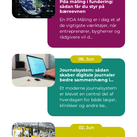
Pda måling i fundering:
sådan får du styr på
bæreevnen
En PDA Måling er i dag et af
de vigtigste værktøjer, når
entreprenører, bygherrer og
rådgivere vil d...
06. Jun
Journalsystem: sådan
skaber digitale journaler
bedre sammenhæng i
sundheden
Et moderne journalsystem
er blevet en central del af
hverdagen for både læger,
klinikker og andre be...
02. Jun