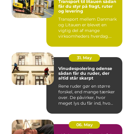
Transport til litauen sådan
får du styr på fragt, ruter
og levering
Transport mellem Danmark
og Litauen er blevet en
vigtig del af mange
virksomheders hverdag.
Både ind...
31. May
Vinudespolering odense
sådan får du ruder, der
altid står skarpt
Rene ruder gør en større
forskel, end mange tænker
over. De påvirker, hvor
meget lys du får ind, hvo...
06. May