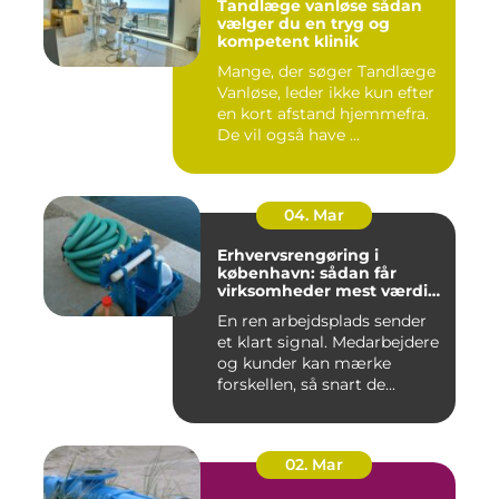
Tandlæge vanløse sådan
vælger du en tryg og
kompetent klinik
Mange, der søger Tandlæge
Vanløse, leder ikke kun efter
en kort afstand hjemmefra.
De vil også have ...
04. Mar
Erhvervsrengøring i
københavn: sådan får
virksomheder mest værdi
for pengene
En ren arbejdsplads sender
et klart signal. Medarbejdere
og kunder kan mærke
forskellen, så snart de...
02. Mar