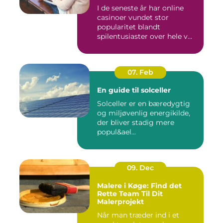
I de seneste år har online
casinoer vundet stor
popularitet blandt
spilentusiaster over hele v...
07. Feb
En guide til solceller
Solceller er en bæredygtig
og miljøvenlig energikilde,
der bliver stadig mere
popul&ael...
09. Dec
Malere i Køge: Find det
Rette Team Til Dit
Malerprojekt
Når man træder ind i et