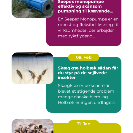
Seepex monopumpe
effektiv og skånsom
pumpning til krævende
opgaver
En Seepex Monopumpe er en
robust og fleksibel løsning til
virksomheder, der arbejder
med tyktflydend...
08. Feb
Skægkræ holbæk sådan får
du styr på de sejlivede
insekter
Skægkræ er de senere år
blevet et stigende problem i
mange danske hjem, og
Holbæk er ingen undtagels...
31. Jan