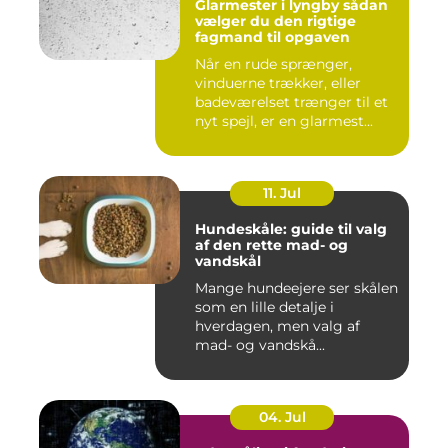
Glarmester i lyngby sådan
vælger du den rigtige
fagmand til opgaven
Når en rude sprænger,
vinduerne trækker, eller
badeværelset trænger til et
nyt spejl, er en glarmest...
11. Jul
Hundeskåle: guide til valg
af den rette mad- og
vandskål
Mange hundeejere ser skålen
som en lille detalje i
hverdagen, men valg af
mad- og vandskå...
04. Jul