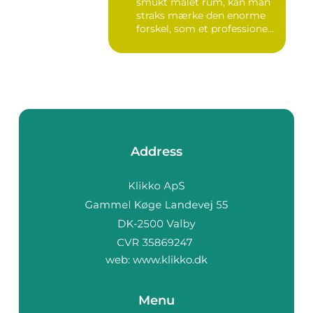
smukt malet rum, kan man
straks mærke den enorme
forskel, som et professione...
Address
web:
www.klikko.dk
Menu