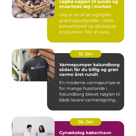
Løgfrø nøglen til sunde og
ensartede løg i marken
Løg er en af de vigtigste
grøntsagsafgrøder i både
konventionel og økologisk
produktion. Når en avle...
12. Jan
Varmepumper kalundborg
sådan får du billig og grøn
varme året rundt
En moderne varmepumpe er
for mange husstande i
Kalundborg blevet nøglen til
både lavere varmeregning...
06. Jan
Gynækolog københavn