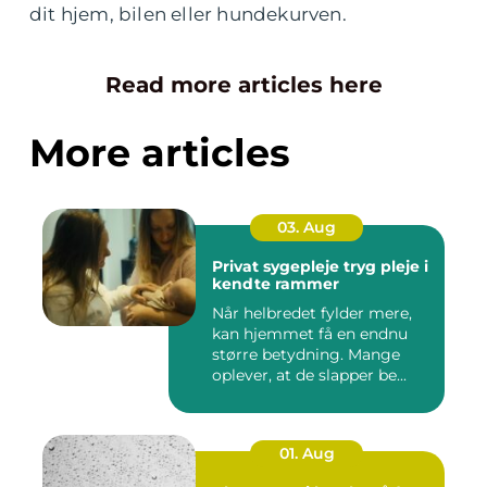
dit hjem, bilen eller hundekurven.
Read more articles here
More articles
03. Aug
Privat sygepleje tryg pleje i
kendte rammer
Når helbredet fylder mere,
kan hjemmet få en endnu
større betydning. Mange
oplever, at de slapper be...
01. Aug