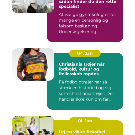
sådan finder du den rette
specialist
At vælge gynækolog er for
mange en personlig og
følsom beslutning.
Undersøgelser og
behandlinger for...
04. Jan
Christiania trøjer når
fodbold, kultur og
fællesskab mødes
Få fodboldtrøjer har så
stærk en historie bag sig
som christiania trøjer. De
handler ikke kun om far...
01. Jan
Lej en vikar: fleksibel