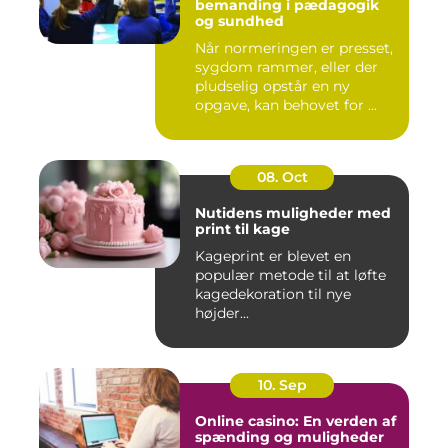
bemanding i pædagogik
og sundhed
Når normeringen er presset,
sygdom rammer, eller der
pludselig opstår en ny
opgave, kan behovet for ...
08. Oct
Nutidens muligheder med
print til kage
Kageprint er blevet en
populær metode til at løfte
kagedekoration til nye
højder...
10. Sep
Online casino: En verden af
spænding og muligheder