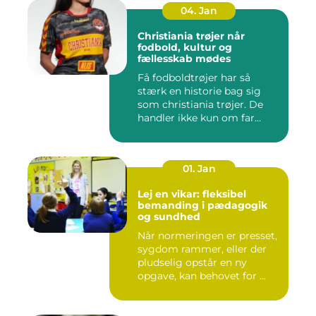
04. Jan
Christiania trøjer når
fodbold, kultur og
fællesskab mødes
Få fodboldtrøjer har så
stærk en historie bag sig
som christiania trøjer. De
handler ikke kun om far...
01. Jan
Lej en vikar: fleksibel
bemanding i pædagogik
og sundhed
Når normeringen er presset,
sygdom rammer, eller der
pludselig opstår en ny
opgave, kan behovet for ...