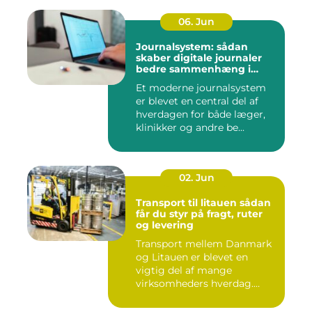
06. Jun
Journalsystem: sådan
skaber digitale journaler
bedre sammenhæng i
sundheden
Et moderne journalsystem
er blevet en central del af
hverdagen for både læger,
klinikker og andre be...
02. Jun
Transport til litauen sådan
får du styr på fragt, ruter
og levering
Transport mellem Danmark
og Litauen er blevet en
vigtig del af mange
virksomheders hverdag.
Både ind...