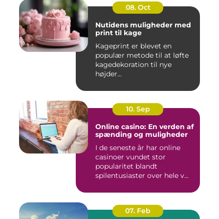
08. Oct
Nutidens muligheder med
print til kage
Kageprint er blevet en
populær metode til at løfte
kagedekoration til nye
højder...
10. Sep
Online casino: En verden af
spænding og muligheder
I de seneste år har online
casinoer vundet stor
popularitet blandt
spilentusiaster over hele v...
07. Feb