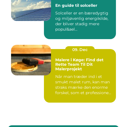
En guide til solceller
Solceller er en bæredygtig
og miljøvenlig energikilde,
der bliver stadig mere
popul&ael...
09. Dec
Malere i Køge: Find det
Rette Team Til Dit
Malerprojekt
Når man træder ind i et
smukt malet rum, kan man
straks mærke den enorme
forskel, som et professione...