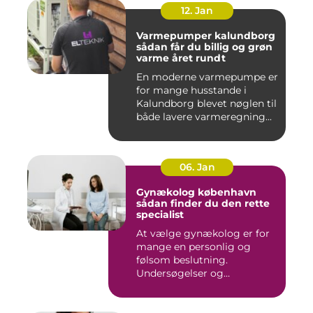
12. Jan
Varmepumper kalundborg
sådan får du billig og grøn
varme året rundt
En moderne varmepumpe er
for mange husstande i
Kalundborg blevet nøglen til
både lavere varmeregning...
06. Jan
Gynækolog københavn
sådan finder du den rette
specialist
At vælge gynækolog er for
mange en personlig og
følsom beslutning.
Undersøgelser og
behandlinger for...