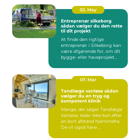
02. May
Entreprenør silkeborg
sådan vælger du den rette
til dit projekt
At finde den rigtige
entreprenør i Silkeborg kan
være afgørende for, om dit
bygge- eller haveprojekt...
07. Mar
Tandlæge vanløse sådan
vælger du en tryg og
kompetent klinik
Mange, der søger Tandlæge
Vanløse, leder ikke kun efter
en kort afstand hjemmefra.
De vil også have ...