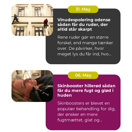
31. May
Vinudespolering odense
sådan får du ruder, der
altid står skarpt
Rene ruder gør en større
forskel, end mange tænker
over. De påvirker, hvor
meget lys du får ind, hvo...
06. May
Skinbooster hillerød sådan
får du mere fugt og glød i
huden
Skinboosters er blevet en
populær behandling for dig,
der ønsker en mere
fugtmættet, glat og
spændst...