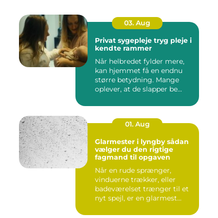
03. Aug
Privat sygepleje tryg pleje i
kendte rammer
Når helbredet fylder mere,
kan hjemmet få en endnu
større betydning. Mange
oplever, at de slapper be...
01. Aug
Glarmester i lyngby sådan
vælger du den rigtige
fagmand til opgaven
Når en rude sprænger,
vinduerne trækker, eller
badeværelset trænger til et
nyt spejl, er en glarmest...