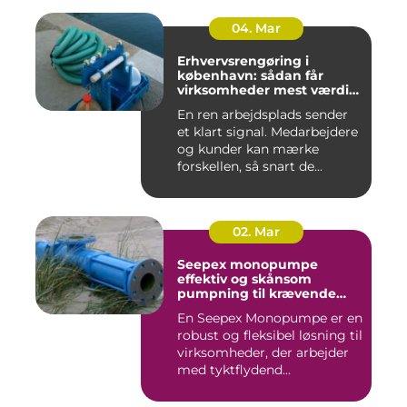
04. Mar
Erhvervsrengøring i
københavn: sådan får
virksomheder mest værdi
for pengene
En ren arbejdsplads sender
et klart signal. Medarbejdere
og kunder kan mærke
forskellen, så snart de...
02. Mar
Seepex monopumpe
effektiv og skånsom
pumpning til krævende
opgaver
En Seepex Monopumpe er en
robust og fleksibel løsning til
virksomheder, der arbejder
med tyktflydend...