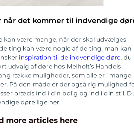
r når det kommer til indvendige dør
e kan være mange, når der skal udvælges
de ting kan være nogle af de ting, man kan
 ønsker
inspiration til de indvendige døre
, du
tort udvalg af døre hos Melholt’s Handels
 lang række muligheder, som alle er i mange
lser. På den måde er der også rig mulighed f
ser præcis ind i din bolig og ind i din stil. D
ndige døre lige her.
d more articles here