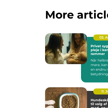
More articl
03. 
Privat sygep
pleje i k
rammer
Når helbre
mere, kan
en endnu 
betydning
oplever, a
be...
11. J
Hundeskå
til valg a
mad- og 