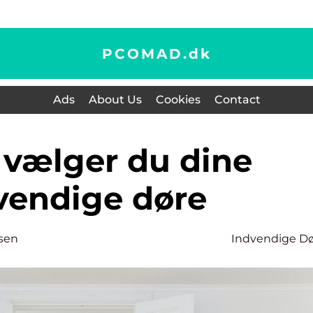
PCOMAD.
dk
Ads
About Us
Cookies
Contact
vendige døre
sen
Indvendige D