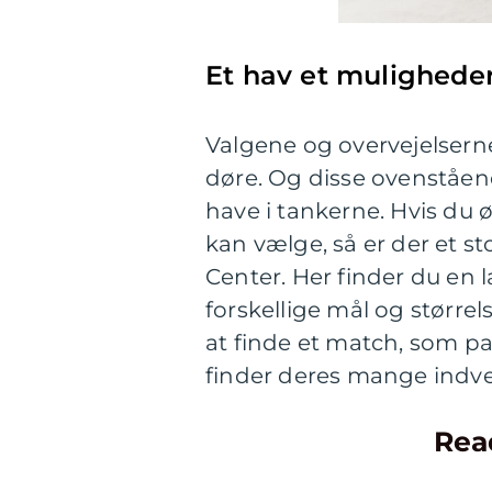
Et hav et mulighede
Valgene og overvejelsern
døre. Og disse ovenståen
have i tankerne. Hvis du
kan vælge, så er der et s
Center. Her finder du en
forskellige mål og større
at finde et match, som pas
finder deres mange indve
Rea