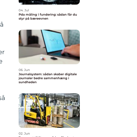
04. Jul
Pda måling i fundering: sådan får du
styr på bæreevnen
så
u
er
e
06. Jun
Journalsystem: sådan skaber digitale
journaler bedre sammenhæng i
sundheden
så
02. Jun