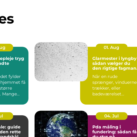
es
Aug
01. Aug
leje tryg
Glarmester i lyngby
endte
sådan vælger du
den rigtige fagman
til opgaven
det fylder
Når en rude
 hjemmet få
sprænger, vinduerne
større
trækker, eller
. Mange
badeværelset
t de slapper
trænger til et nyt
spejl, er en glarmest..
ul
04. Jul
le: guide
Pda måling i
f den rette
fundering: sådan få
vandskål
du styr på