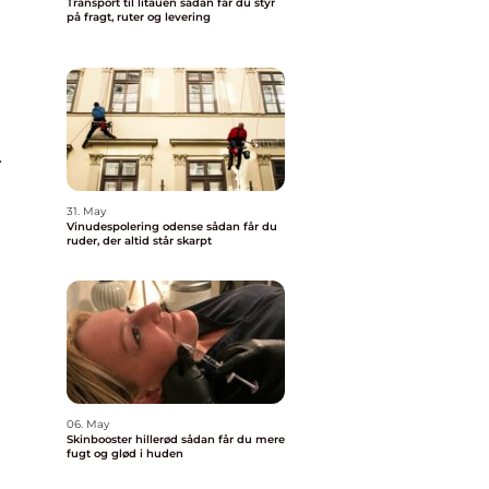
Transport til litauen sådan får du styr
på fragt, ruter og levering
.
31. May
Vinudespolering odense sådan får du
ruder, der altid står skarpt
06. May
Skinbooster hillerød sådan får du mere
fugt og glød i huden