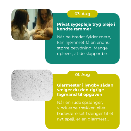
03. Aug
Privat sygepleje tryg pleje i
kendte rammer
Når helbredet fylder mere,
kan hjemmet få en endnu
større betydning. Mange
oplever, at de slapper be...
01. Aug
Glarmester i lyngby sådan
vælger du den rigtige
fagmand til opgaven
Når en rude sprænger,
vinduerne trækker, eller
badeværelset trænger til et
nyt spejl, er en glarmest...