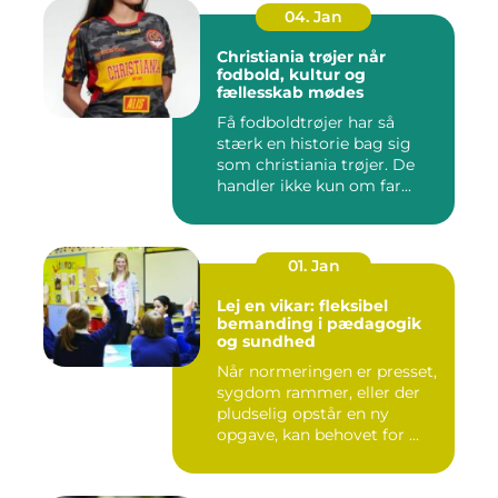
04. Jan
Christiania trøjer når
fodbold, kultur og
fællesskab mødes
Få fodboldtrøjer har så
stærk en historie bag sig
som christiania trøjer. De
handler ikke kun om far...
01. Jan
Lej en vikar: fleksibel
bemanding i pædagogik
og sundhed
Når normeringen er presset,
sygdom rammer, eller der
pludselig opstår en ny
opgave, kan behovet for ...