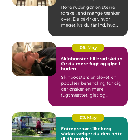
Rene ruder gør en større
forskel, end mange tænker
over. De påvirker, hvor
meget lys du får ind, hvo...
06. May
Skinbooster hillerød sådan
får du mere fugt og glød i
huden
Skinboosters er blevet en
populær behandling for dig,
der ønsker en mere
fugtmættet, glat og
spændst...
02. May
Entreprenør silkeborg
sådan vælger du den rette
til dit projekt