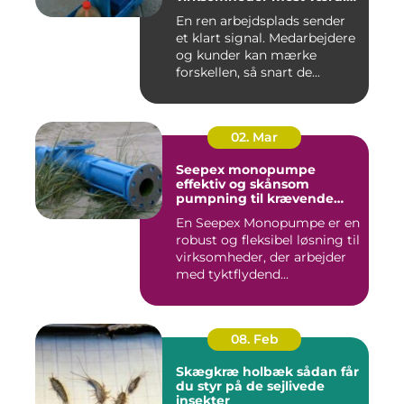
for pengene
En ren arbejdsplads sender
et klart signal. Medarbejdere
og kunder kan mærke
forskellen, så snart de...
02. Mar
Seepex monopumpe
effektiv og skånsom
pumpning til krævende
opgaver
En Seepex Monopumpe er en
robust og fleksibel løsning til
virksomheder, der arbejder
med tyktflydend...
08. Feb
Skægkræ holbæk sådan får
du styr på de sejlivede
insekter