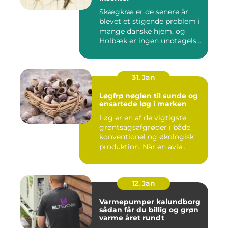
Skægkræ er de senere år
blevet et stigende problem i
mange danske hjem, og
Holbæk er ingen undtagels...
31. Jan
Løgfrø nøglen til sunde og
ensartede løg i marken
Løg er en af de vigtigste
grøntsagsafgrøder i både
konventionel og økologisk
produktion. Når en avle...
12. Jan
Varmepumper kalundborg
sådan får du billig og grøn
varme året rundt