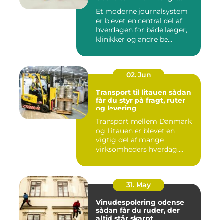
sundheden
Et moderne journalsystem
er blevet en central del af
hverdagen for både læger,
klinikker og andre be...
02. Jun
Transport til litauen sådan
får du styr på fragt, ruter
og levering
Transport mellem Danmark
og Litauen er blevet en
vigtig del af mange
virksomheders hverdag.
Både ind...
31. May
Vinudespolering odense
sådan får du ruder, der
altid står skarpt