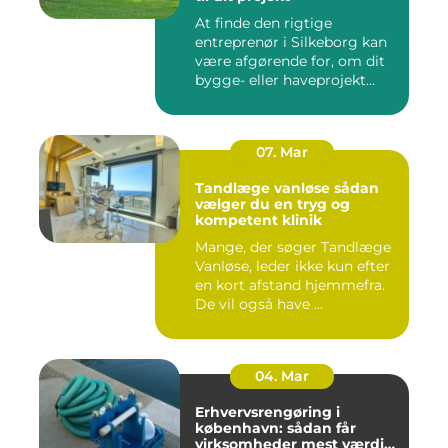
At finde den rigtige
entreprenør i Silkeborg kan
være afgørende for, om dit
bygge- eller haveprojekt...
07. Mar
Tandlæge vanløse sådan
vælger du en tryg og
kompetent klinik
Mange, der søger Tandlæge
Vanløse, leder ikke kun efter
en kort afstand hjemmefra.
De vil også have ...
04. Mar
Erhvervsrengøring i
københavn: sådan får
virksomheder mest værdi