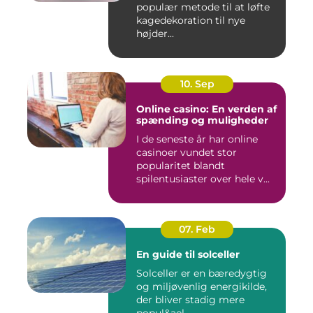
populær metode til at løfte
kagedekoration til nye
højder...
10. Sep
Online casino: En verden af
spænding og muligheder
I de seneste år har online
casinoer vundet stor
popularitet blandt
spilentusiaster over hele v...
07. Feb
En guide til solceller
Solceller er en bæredygtig
og miljøvenlig energikilde,
der bliver stadig mere