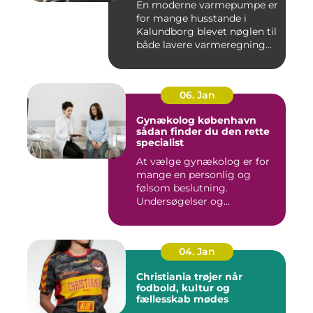
En moderne varmepumpe er
for mange husstande i
Kalundborg blevet nøglen til
både lavere varmeregning...
06. Jan
Gynækolog københavn
sådan finder du den rette
specialist
At vælge gynækolog er for
mange en personlig og
følsom beslutning.
Undersøgelser og
behandlinger for...
04. Jan
Christiania trøjer når
fodbold, kultur og
fællesskab mødes