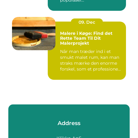
popul&ael...
09. Dec
Malere i Køge: Find det
Rette Team Til Dit
Malerprojekt
Når man træder ind i et
smukt malet rum, kan man
straks mærke den enorme
forskel, som et professione...
Address