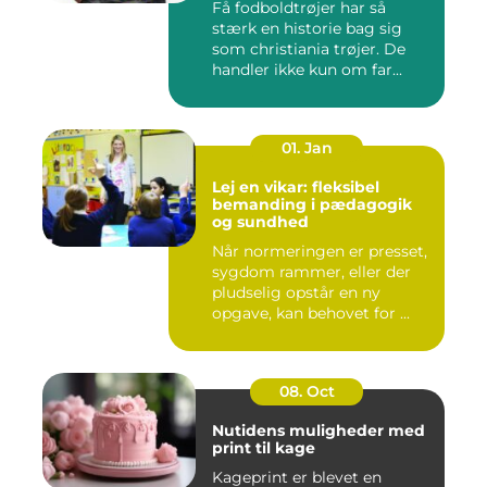
Få fodboldtrøjer har så
stærk en historie bag sig
som christiania trøjer. De
handler ikke kun om far...
01. Jan
Lej en vikar: fleksibel
bemanding i pædagogik
og sundhed
Når normeringen er presset,
sygdom rammer, eller der
pludselig opstår en ny
opgave, kan behovet for ...
08. Oct
Nutidens muligheder med
print til kage
Kageprint er blevet en