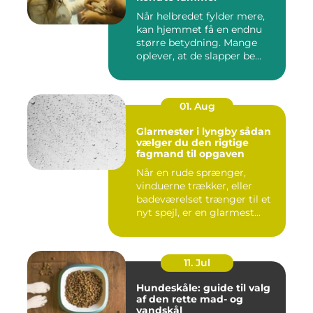
Når helbredet fylder mere,
kan hjemmet få en endnu
større betydning. Mange
oplever, at de slapper be...
01. Aug
Glarmester i lyngby sådan
vælger du den rigtige
fagmand til opgaven
Når en rude sprænger,
vinduerne trækker, eller
badeværelset trænger til et
nyt spejl, er en glarmest...
11. Jul
Hundeskåle: guide til valg
af den rette mad- og
vandskål