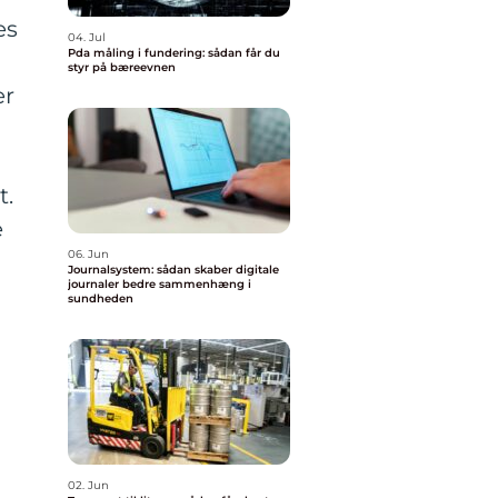
es
04. Jul
Pda måling i fundering: sådan får du
styr på bæreevnen
er
t.
e
06. Jun
Journalsystem: sådan skaber digitale
journaler bedre sammenhæng i
sundheden
02. Jun