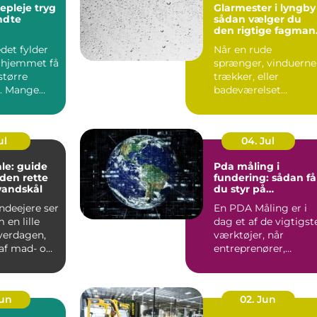
leje tryg
Glarmester i lyngby
endte
sådan vælger du
den rigtige fagman
til opgaven
det fylder
Når en rude
 hjemmet få
sprænger, vinduerne
større
trækker, eller
. Mange
badeværelset
t de slapper
trænger til et nyt
spejl, er en glarmest..
ul
04. Jul
le: guide
Pda måling i
f den rette
fundering: sådan få
vandskål
du styr på
bæreevnen
deejere ser
En PDA Måling er i
 en lille
dag et af de vigtigst
hverdagen,
værktøjer, når
af mad- og
entreprenører,
bygherrer og
rådgivere vil d...
Jun
02. Jun