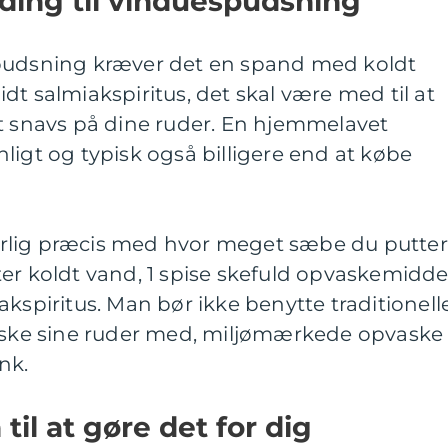
ding til vinduespudsning
spudsning kræver det en spand med koldt
dt salmiakspiritus, det skal være med til at
et snavs på dine ruder. En hjemmelavet
ligt og typisk også billigere end at købe
rlig præcis med hvor meget sæbe du putter 
er koldt vand, 1 spise skefuld opvaskemidde
akspiritus. Man bør ikke benytte traditionell
vaske sine ruder med, miljømærkede opvaske
nk.
til at gøre det for dig