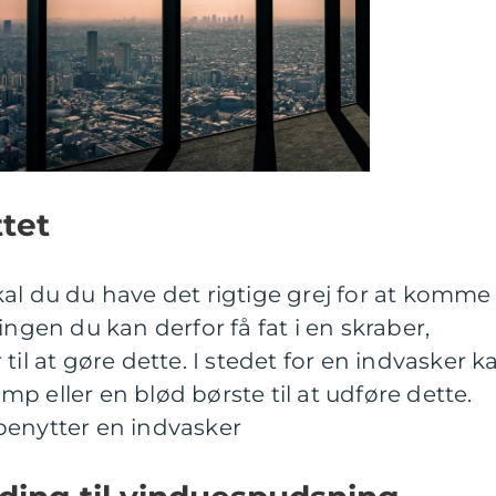
tet
al du du have det rigtige grej for at komme 
en du kan derfor få fat i en skraber,
til at gøre dette. I stedet for en indvasker k
p eller en blød børste til at udføre dette.
benytter en indvasker