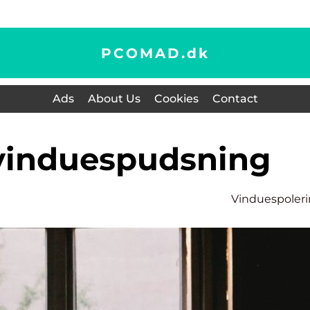
PCOMAD.
dk
Ads
About Us
Cookies
Contact
l vinduespudsning
Vinduespoler