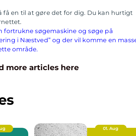
 få en til at gøre det for dig. Du kan hurtigt
rnettet.
in fortrukne søgemaskine og søge på
ering i Næstved” og der vil komme en mass
ette område.
d more articles here
es
Aug
01. Aug