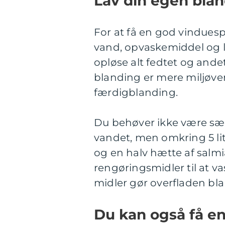
Lav din egen blan
For at få en god vindue
vand, opvaskemiddel og li
opløse alt fedtet og and
blanding er mere miljøven
færdigblanding.
Du behøver ikke være sæ
vandet, men omkring 5 lit
og en halv hætte af salmi
rengøringsmidler til at 
midler gør overfladen bla
Du kan også få en 