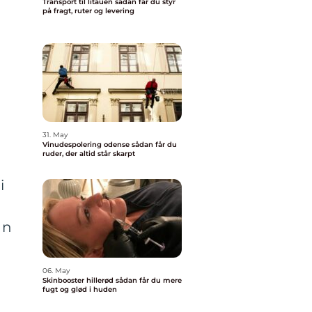
Transport til litauen sådan får du styr
på fragt, ruter og levering
31. May
Vinudespolering odense sådan får du
ruder, der altid står skarpt
i
an
06. May
Skinbooster hillerød sådan får du mere
fugt og glød i huden