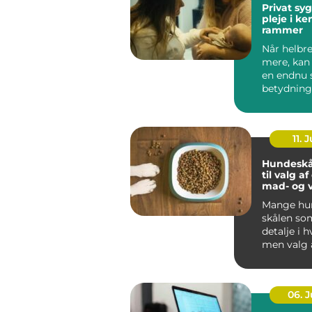
Privat sygep
pleje i k
rammer
Når helbre
mere, kan
en endnu 
betydning
oplever, a
be...
11. J
Hundeskå
til valg a
mad- og 
Mange hun
skålen som
detalje i 
men valg 
vandskå...
06. 