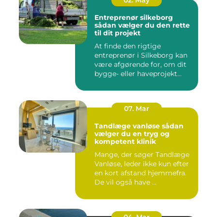
02. May
Entreprenør silkeborg
sådan vælger du den rette
til dit projekt
At finde den rigtige
entreprenør i Silkeborg kan
være afgørende for, om dit
bygge- eller haveprojekt...
07. Mar
Tandlæge vanløse sådan
vælger du en tryg og
kompetent klinik
Mange, der søger Tandlæge
Vanløse, leder ikke kun efter
en kort afstand hjemmefra.
De vil også have ...