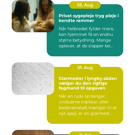
03. Aug
Privat sygepleje tryg pleje i
kendte rammer
Når helbredet fylder mere,
kan hjemmet få en endnu
større betydning. Mange
oplever, at de slapper be...
01. Aug
Glarmester i lyngby sådan
vælger du den rigtige
fagmand til opgaven
Når en rude sprænger,
vinduerne trækker, eller
badeværelset trænger til et
nyt spejl, er en glarmest...