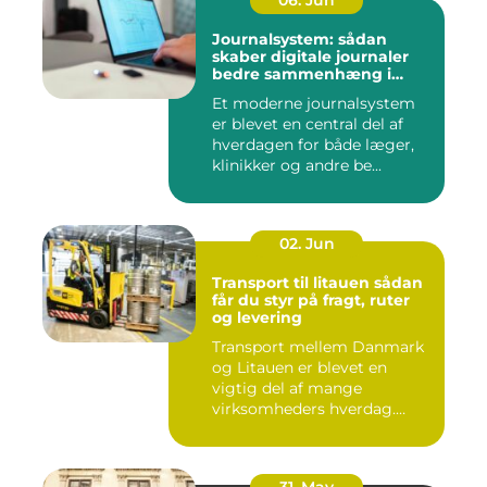
06. Jun
Journalsystem: sådan
skaber digitale journaler
bedre sammenhæng i
sundheden
Et moderne journalsystem
er blevet en central del af
hverdagen for både læger,
klinikker og andre be...
02. Jun
Transport til litauen sådan
får du styr på fragt, ruter
og levering
Transport mellem Danmark
og Litauen er blevet en
vigtig del af mange
virksomheders hverdag.
Både ind...