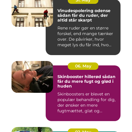
31. May
Vinudespolering odense
sådan får du ruder, der
altid står skarpt
Rene ruder gør en større
forskel, end mange tænker
over. De påvirker, hvor
meget lys du får ind, hvo...
06. May
Skinbooster hillerød sådan
får du mere fugt og glød i
huden
Skinboosters er blevet en
populær behandling for dig,
der ønsker en mere
fugtmættet, glat og
spændst...