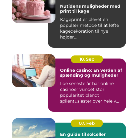
Nutidens muligheder med
print til kage
Kageprint er blevet en
populær metode til at løfte
kagedekoration til nye
højder...
10. Sep
Online casino: En verden af
spænding og muligheder
I de seneste år har online
casinoer vundet stor
popularitet blandt
spilentusiaster over hele v...
07. Feb
En guide til solceller