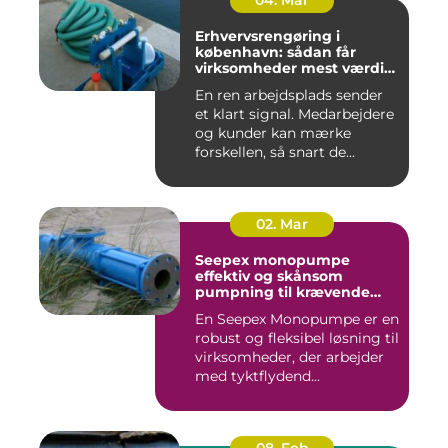
04. Mar
Erhvervsrengøring i
københavn: sådan får
virksomheder mest værdi
for pengene
En ren arbejdsplads sender
et klart signal. Medarbejdere
og kunder kan mærke
forskellen, så snart de...
02. Mar
Seepex monopumpe
effektiv og skånsom
pumpning til krævende
opgaver
En Seepex Monopumpe er en
robust og fleksibel løsning til
virksomheder, der arbejder
med tyktflydend...