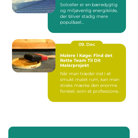
Solceller er en bæredygtig
og miljøvenlig energikilde,
der bliver stadig mere
popul&ael...
09. Dec
Malere i Køge: Find det
Rette Team Til Dit
Malerprojekt
Når man træder ind i et
smukt malet rum, kan man
straks mærke den enorme
forskel, som et professione...