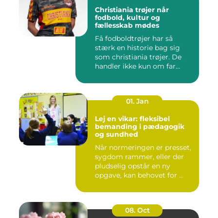
Christiania trøjer når
fodbold, kultur og
fællesskab mødes
Få fodboldtrøjer har så
stærk en historie bag sig
som christiania trøjer. De
handler ikke kun om far...
01. Jan
Lej en vikar: fleksibel
bemanding i pædagogik
og sundhed
Når normeringen er presset,
sygdom rammer, eller der
pludselig opstår en ny
opgave, kan behovet for ...
08. Oct