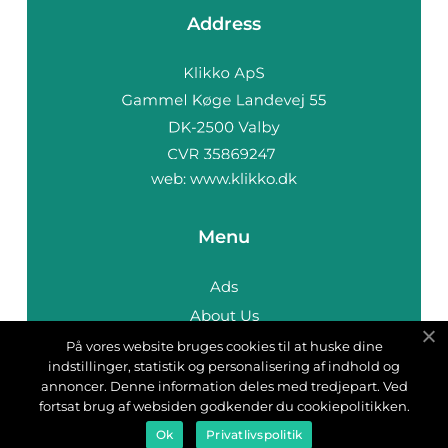
Address
web:
www.klikko.dk
Menu
Ads
About Us
Cookies
På vores website bruges cookies til at huske dine
indstillinger, statistik og personalisering af indhold og
Contact
annoncer. Denne information deles med tredjepart. Ved
Sitemap
fortsat brug af websiden godkender du cookiepolitikken.
Ok
Privatlivspolitik