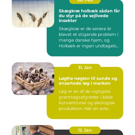
08. Feb
Skægkræ holbæk sådan får
du styr på de sejlivede
insekter
Skægkræ er de senere år
blevet et stigende problem i
mange danske hjem, og
Holbæk er ingen undtagels...
31. Jan
Løgfrø nøglen til sunde og
ensartede løg i marken
Løg er en af de vigtigste
grøntsagsafgrøder i både
konventionel og økologisk
produktion. Når en avle...
12. Jan