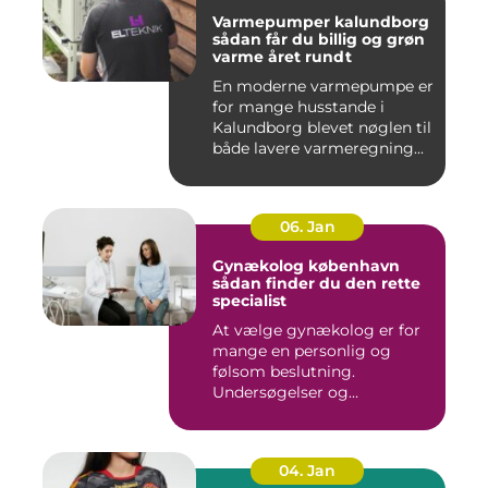
Varmepumper kalundborg
sådan får du billig og grøn
varme året rundt
En moderne varmepumpe er
for mange husstande i
Kalundborg blevet nøglen til
både lavere varmeregning...
06. Jan
Gynækolog københavn
sådan finder du den rette
specialist
At vælge gynækolog er for
mange en personlig og
følsom beslutning.
Undersøgelser og
behandlinger for...
04. Jan