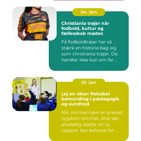
04. Jan
Christiania trøjer når
fodbold, kultur og
fællesskab mødes
Få fodboldtrøjer har så
stærk en historie bag sig
som christiania trøjer. De
handler ikke kun om far...
01. Jan
Lej en vikar: fleksibel
bemanding i pædagogik
og sundhed
Når normeringen er presset,
sygdom rammer, eller der
pludselig opstår en ny
opgave, kan behovet for ...