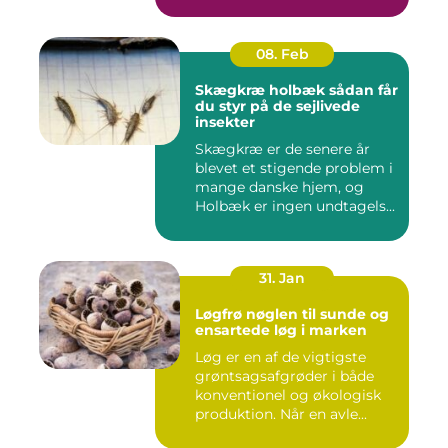
08. Feb
Skægkræ holbæk sådan får
du styr på de sejlivede
insekter
Skægkræ er de senere år
blevet et stigende problem i
mange danske hjem, og
Holbæk er ingen undtagels...
31. Jan
Løgfrø nøglen til sunde og
ensartede løg i marken
Løg er en af de vigtigste
grøntsagsafgrøder i både
konventionel og økologisk
produktion. Når en avle...