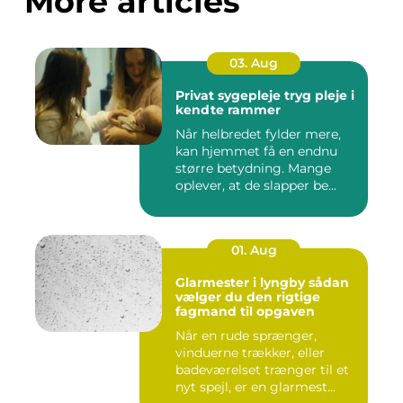
More articles
03. Aug
Privat sygepleje tryg pleje i
kendte rammer
Når helbredet fylder mere,
kan hjemmet få en endnu
større betydning. Mange
oplever, at de slapper be...
01. Aug
Glarmester i lyngby sådan
vælger du den rigtige
fagmand til opgaven
Når en rude sprænger,
vinduerne trækker, eller
badeværelset trænger til et
nyt spejl, er en glarmest...