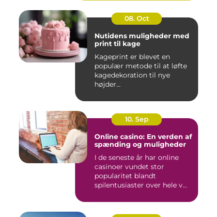
08. Oct
Nutidens muligheder med
print til kage
Kageprint er blevet en
populær metode til at løfte
kagedekoration til nye
højder...
10. Sep
Online casino: En verden af
spænding og muligheder
I de seneste år har online
casinoer vundet stor
popularitet blandt
spilentusiaster over hele v...