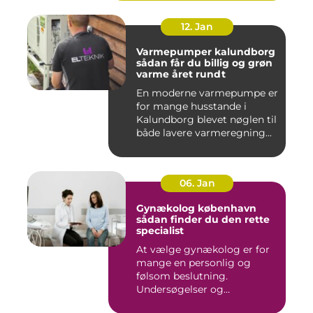
12. Jan
Varmepumper kalundborg
sådan får du billig og grøn
varme året rundt
En moderne varmepumpe er
for mange husstande i
Kalundborg blevet nøglen til
både lavere varmeregning...
06. Jan
Gynækolog københavn
sådan finder du den rette
specialist
At vælge gynækolog er for
mange en personlig og
følsom beslutning.
Undersøgelser og
behandlinger for...