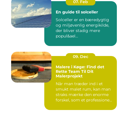
07. Feb
En guide til solceller
Solceller er en bæredygtig
og miljøvenlig energikilde,
der bliver stadig mere
popul&ael...
09. Dec
Malere i Køge: Find det
Rette Team Til Dit
Malerprojekt
Når man træder ind i et
smukt malet rum, kan man
straks mærke den enorme
forskel, som et professione...