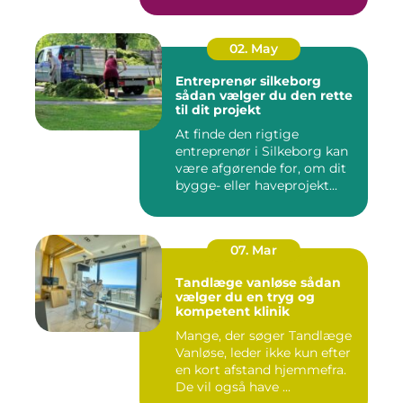
spændst...
02. May
Entreprenør silkeborg
sådan vælger du den rette
til dit projekt
At finde den rigtige
entreprenør i Silkeborg kan
være afgørende for, om dit
bygge- eller haveprojekt...
07. Mar
Tandlæge vanløse sådan
vælger du en tryg og
kompetent klinik
Mange, der søger Tandlæge
Vanløse, leder ikke kun efter
en kort afstand hjemmefra.
De vil også have ...