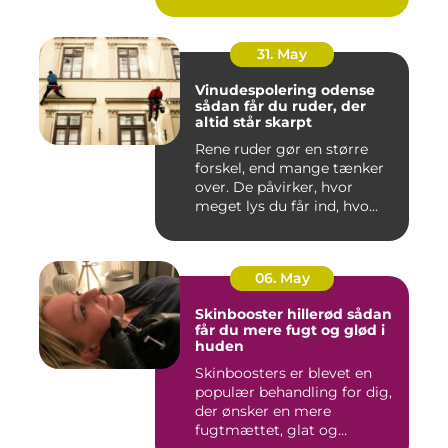
Både ind...
31. May
Vinudespolering odense
sådan får du ruder, der
altid står skarpt
Rene ruder gør en større
forskel, end mange tænker
over. De påvirker, hvor
meget lys du får ind, hvo...
06. May
Skinbooster hillerød sådan
får du mere fugt og glød i
huden
Skinboosters er blevet en
populær behandling for dig,
der ønsker en mere
fugtmættet, glat og