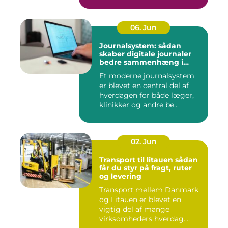
06. Jun
Journalsystem: sådan
skaber digitale journaler
bedre sammenhæng i
sundheden
Et moderne journalsystem
er blevet en central del af
hverdagen for både læger,
klinikker og andre be...
02. Jun
Transport til litauen sådan
får du styr på fragt, ruter
og levering
Transport mellem Danmark
og Litauen er blevet en
vigtig del af mange
virksomheders hverdag.