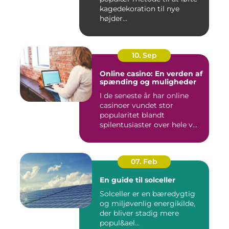
kagedekoration til nye
højder...
10. Sep
Online casino: En verden af
spænding og muligheder
I de seneste år har online
casinoer vundet stor
popularitet blandt
spilentusiaster over hele v...
07. Feb
En guide til solceller
Solceller er en bæredygtig
og miljøvenlig energikilde,
der bliver stadig mere
popul&ael...