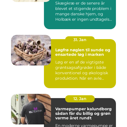
Skægkræ er de senere år
blevet et stigende problem i
mange danske hjem, og
Holbæk er ingen undtagels...
31. Jan
Løgfrø nøglen til sunde og
ensartede løg i marken
Løg er en af de vigtigste
grøntsagsafgrøder i både
konventionel og økologisk
produktion. Når en avle...
12. Jan
Varmepumper kalundborg
sådan får du billig og grøn
varme året rundt
En moderne varmepumpe er