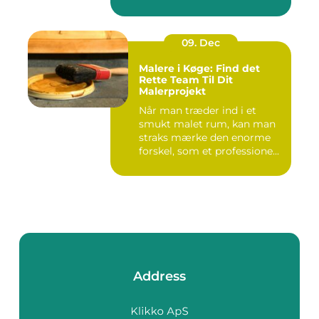
09. Dec
Malere i Køge: Find det
Rette Team Til Dit
Malerprojekt
Når man træder ind i et
smukt malet rum, kan man
straks mærke den enorme
forskel, som et professione...
Address