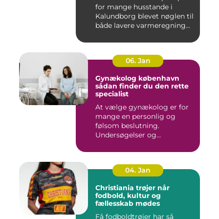
for mange husstande i
Kalundborg blevet nøglen til
både lavere varmeregning...
06. Jan
Gynækolog københavn
sådan finder du den rette
specialist
At vælge gynækolog er for
mange en personlig og
følsom beslutning.
Undersøgelser og
behandlinger for...
04. Jan
Christiania trøjer når
fodbold, kultur og
fællesskab mødes
Få fodboldtrøjer har så