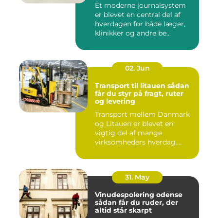
sundheden
Et moderne journalsystem
er blevet en central del af
hverdagen for både læger,
klinikker og andre be...
02. Jun
Transport til litauen sådan
får du styr på fragt, ruter
og levering
Transport mellem Danmark
og Litauen er blevet en
vigtig del af mange
virksomheders hverdag.
Både ind...
31. May
Vinudespolering odense
sådan får du ruder, der
altid står skarpt