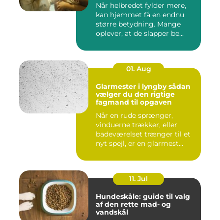
Når helbredet fylder mere,
kan hjemmet få en endnu
større betydning. Mange
oplever, at de slapper be...
01. Aug
Glarmester i lyngby sådan
vælger du den rigtige
fagmand til opgaven
Når en rude sprænger,
vinduerne trækker, eller
badeværelset trænger til et
nyt spejl, er en glarmest...
11. Jul
Hundeskåle: guide til valg
af den rette mad- og
vandskål