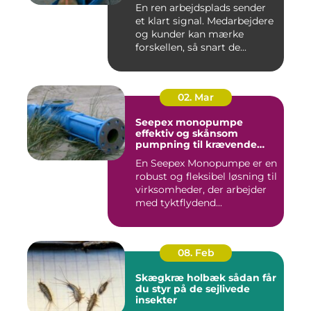
for pengene
En ren arbejdsplads sender
et klart signal. Medarbejdere
og kunder kan mærke
forskellen, så snart de...
02. Mar
Seepex monopumpe
effektiv og skånsom
pumpning til krævende
opgaver
En Seepex Monopumpe er en
robust og fleksibel løsning til
virksomheder, der arbejder
med tyktflydend...
08. Feb
Skægkræ holbæk sådan får
du styr på de sejlivede
insekter