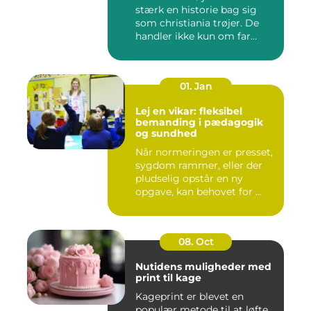
stærk en historie bag sig
som christiania trøjer. De
handler ikke kun om far...
01. Jan
Lej en vikar: fleksibel
bemanding i pædagogik
og sundhed
Når normeringen er presset,
sygdom rammer, eller der
pludselig opstår en ny
opgave, kan behovet for ...
08. Oct
Nutidens muligheder med
print til kage
Kageprint er blevet en
populær metode til at løfte