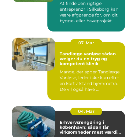
At finde den rigtige
entreprenør i Silkeborg kan
være afgørende for, om dit
bygge- eller haveprojekt...
07. Mar
Tandlæge vanløse sådan
vælger du en tryg og
kompetent klinik
Mange, der søger Tandlæge
Vanløse, leder ikke kun efter
en kort afstand hjemmefra.
De vil også have ...
04. Mar
Erhvervsrengøring i
københavn: sådan får
virksomheder mest værdi