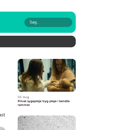
s
03. Aug
Privat sygepleje tryg pleje i kendte
rammer
ast