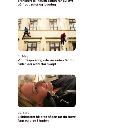
Transport til litauen sådan får du styr
r
på fragt, ruter og levering
31. May
Vinudespolering odense sådan får du
ruder, der altid står skarpt
06. May
Skinbooster hillerød sådan får du mere
fugt og glød i huden