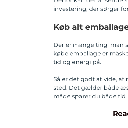
Derfor kan det at sende 
investering, der sørger fo
Køb alt emballag
Der er mange ting, man s
købe emballage er måske i
tid og energi på.
Så er det godt at vide, 
sted. Det gælder både æsk
måde sparer du både tid 
Rea