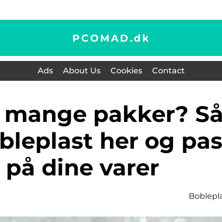
PCOMAD.
dk
Ads
About Us
Cookies
Contact
bleplast her og pa
 på dine varer
Boblepl