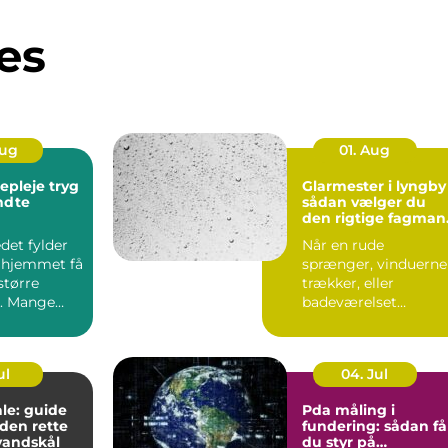
es
Aug
01. Aug
leje tryg
Glarmester i lyngby
endte
sådan vælger du
den rigtige fagman
til opgaven
det fylder
Når en rude
 hjemmet få
sprænger, vinduerne
større
trækker, eller
. Mange
badeværelset
t de slapper
trænger til et nyt
spejl, er en glarmest..
ul
04. Jul
le: guide
Pda måling i
f den rette
fundering: sådan få
vandskål
du styr på