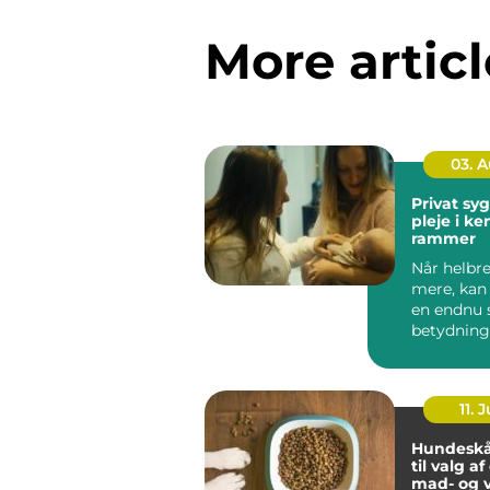
More articl
03. 
Privat sygep
pleje i k
rammer
Når helbre
mere, kan
en endnu 
betydning
oplever, a
be...
11. J
Hundeskå
til valg a
mad- og 