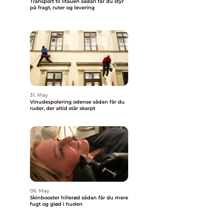
Transport til litauen sådan får du styr
på fragt, ruter og levering
31. May
Vinudespolering odense sådan får du
ruder, der altid står skarpt
06. May
Skinbooster hillerød sådan får du mere
fugt og glød i huden