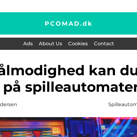
PCOMAD.
dk
Ads
About Us
Cookies
Contact
t på spilleautomate
dersen
Spilleauto