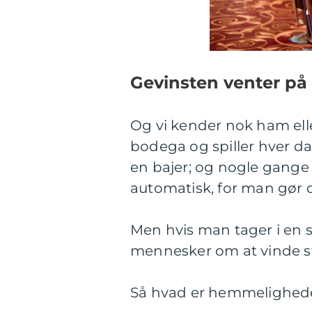
Gevinsten venter på 
Og vi kender nok ham ell
bodega og spiller hver d
en bajer; og nogle gang
automatisk, for man gør d
Men hvis man tager i en s
mennesker om at vinde s
Så hvad er hemmelighede