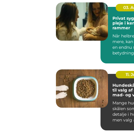
03. 
Privat sygep
pleje i k
rammer
Når helbre
mere, kan
en endnu 
betydning
oplever, a
be...
11. J
Hundeskå
til valg a
mad- og 
Mange hun
skålen som
detalje i 
men valg 
vandskå...