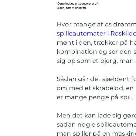
Hvor mange af os drømmer
spilleautomater i Roskild
mønt i den, trækker på h
kombination og ser den 
sig op som et bjerg, man 
Sådan går det sjældent 
om med et skrabelod, en l
er mange penge på spil.
Men det kan lade sig gør
sådan nogle spilleautomat
man spiller på en maskine