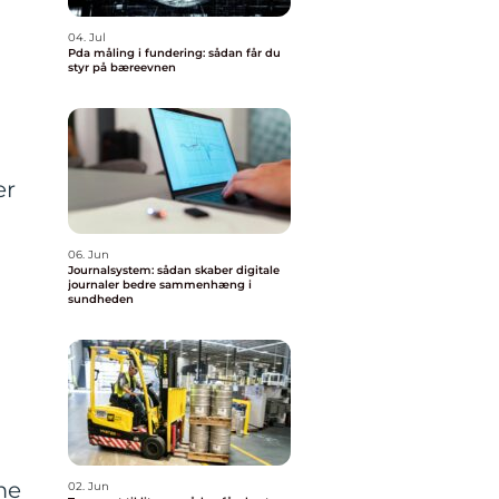
04. Jul
Pda måling i fundering: sådan får du
styr på bæreevnen
er
06. Jun
Journalsystem: sådan skaber digitale
journaler bedre sammenhæng i
sundheden
me
02. Jun