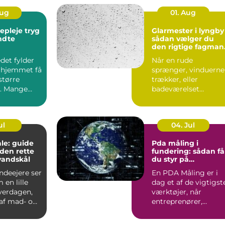
Aug
01. Aug
leje tryg
Glarmester i lyngby
endte
sådan vælger du
den rigtige fagman
til opgaven
det fylder
Når en rude
 hjemmet få
sprænger, vinduerne
større
trækker, eller
. Mange
badeværelset
t de slapper
trænger til et nyt
spejl, er en glarmest..
ul
04. Jul
le: guide
Pda måling i
f den rette
fundering: sådan få
vandskål
du styr på
bæreevnen
deejere ser
En PDA Måling er i
 en lille
dag et af de vigtigst
hverdagen,
værktøjer, når
af mad- og
entreprenører,
bygherrer og
rådgivere vil d...