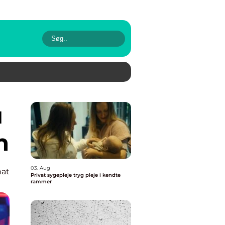
n
03. Aug
mat
Privat sygepleje tryg pleje i kendte
rammer