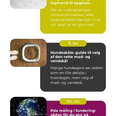
fagmand til opgaven
Når en rude sprænger,
vinduerne trækker, eller
badeværelset trænger til et
nyt spejl, er en glarmest...
11. Jul
Hundeskåle: guide til valg
af den rette mad- og
vandskål
Mange hundeejere ser skålen
som en lille detalje i
hverdagen, men valg af
mad- og vandskå...
04. Jul
Pda måling i fundering:
sådan får du styr på