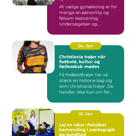
At vælge gynækolog er for
mange en personlig og
følsom beslutning.
Undersøgelser og
behandlinger for...
04. Jan
Christiania trøjer når
fodbold, kultur og
fællesskab mødes
Få fodboldtrøjer har så
stærk en historie bag sig
som christiania trøjer. De
handler ikke kun om far...
01. Jan
Lej en vikar: fleksibel
bemanding i pædagogik
og sundhed