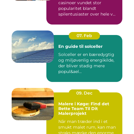
casinoer vundet stor
popularitet blandt
spilentusiaster over hele v...
07. Feb
En guide til solceller
Solceller er en bæredygtig
og miljøvenlig energikilde,
der bliver stadig mere
popul&ael...
09. Dec
Malere i Køge: Find det
Rette Team Til Dit
Malerprojekt
Når man træder ind i et
smukt malet rum, kan man
straks mærke den enorme