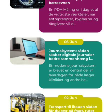
bæreevnen
En PDA Måling er i dag et af
de vigtigste værktøjer, når
entreprenører, bygherrer og
rådgivere vil d...
06. Jun
Journalsystem: sådan
skaber digitale journaler
bedre sammenhæng i
sundheden
Et moderne journalsystem
er blevet en central del af
hverdagen for både læger,
klinikker og andre be...
02. Jun
Transport til litauen sådan
får du styr på fragt, ruter