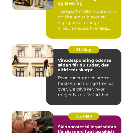
og levering
Transport mellem Danmark
og Litauen er blevet en
vigtig del af mange
virksomheders hverdag.
Både ind...
31. May
Vinudespolering odense
sådan får du ruder, der
altid står skarpt
Rene ruder gør en større
forskel, end mange tænker
over. De påvirker, hvor
meget lys du får ind, hvo...
06. May
Skinbooster hillerød sådan
får du mere fugt og glød i