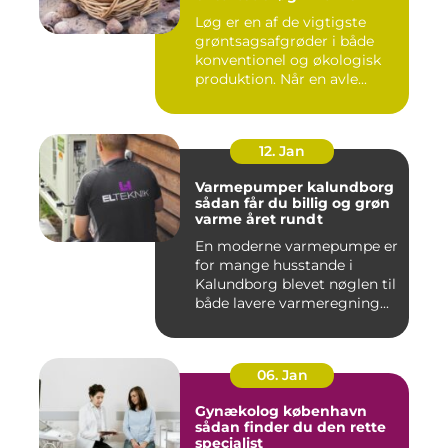
Løg er en af de vigtigste
grøntsagsafgrøder i både
konventionel og økologisk
produktion. Når en avle...
12. Jan
Varmepumper kalundborg
sådan får du billig og grøn
varme året rundt
En moderne varmepumpe er
for mange husstande i
Kalundborg blevet nøglen til
både lavere varmeregning...
06. Jan
Gynækolog københavn
sådan finder du den rette
specialist