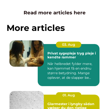
Read more articles here
More articles
03. Aug
Privat sygepleje tryg pleje i
kendte rammer
Når helbredet fylder mere,
kan hjemmet få en endnu
større betydning. Mange
oplever, at de slapper be...
01. Aug
Glarmester i lyngby sådan
vælger du den rigtige