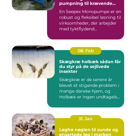
pumpning til krævende
opgaver
En Seepex Monopumpe er en
robust og fleksibel løsning til
virksomheder, der arbejder
med tyktflydend...
08. Feb
Skægkræ holbæk sådan får
du styr på de sejlivede
insekter
Skægkræ er de senere år
blevet et stigende problem i
mange danske hjem, og
Holbæk er ingen undtagels...
31. Jan
Løgfrø nøglen til sunde og
ensartede løg i marken