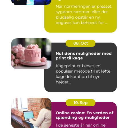
Når normeringen er presset,
sygdom rammer, eller der
pludselig opstår en ny
opgave, kan behovet for ...
08. Oct
Nutidens muligheder med
print til kage
Kageprint er blevet en
populær metode til at løfte
kagedekoration til nye
højder...
10. Sep
Online casino: En verden af
spænding og muligheder
I de seneste år har online