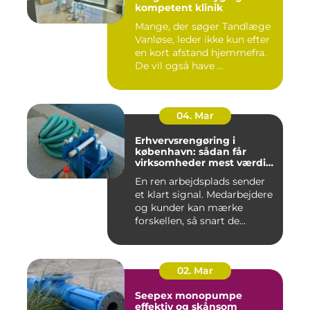
kompetent klinik
Mange, der søger Tandlæge
Vanløse, leder ikke kun efter
en kort afstand hjemmefra.
De vil også have ...
04. Mar
Erhvervsrengøring i
københavn: sådan får
virksomheder mest værdi
for pengene
En ren arbejdsplads sender
et klart signal. Medarbejdere
og kunder kan mærke
forskellen, så snart de...
02. Mar
Seepex monopumpe
effektiv og skånsom