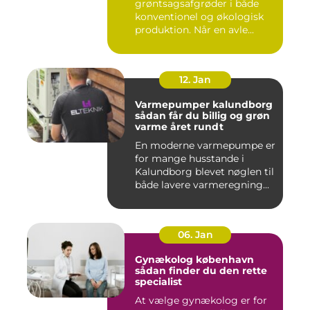
grøntsagsafgrøder i både
konventionel og økologisk
produktion. Når en avle...
12. Jan
Varmepumper kalundborg
sådan får du billig og grøn
varme året rundt
En moderne varmepumpe er
for mange husstande i
Kalundborg blevet nøglen til
både lavere varmeregning...
06. Jan
Gynækolog københavn
sådan finder du den rette
specialist
At vælge gynækolog er for