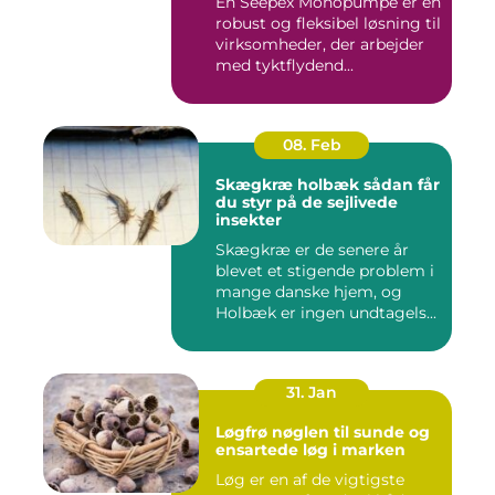
En Seepex Monopumpe er en
robust og fleksibel løsning til
virksomheder, der arbejder
med tyktflydend...
08. Feb
Skægkræ holbæk sådan får
du styr på de sejlivede
insekter
Skægkræ er de senere år
blevet et stigende problem i
mange danske hjem, og
Holbæk er ingen undtagels...
31. Jan
Løgfrø nøglen til sunde og
ensartede løg i marken
Løg er en af de vigtigste