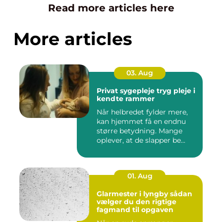
Read more articles here
More articles
03. Aug
Privat sygepleje tryg pleje i
kendte rammer
Når helbredet fylder mere,
kan hjemmet få en endnu
større betydning. Mange
oplever, at de slapper be...
01. Aug
Glarmester i lyngby sådan
vælger du den rigtige
fagmand til opgaven