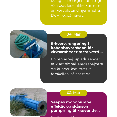
Mange, der søger Tandlæge
Vanløse, leder ikke kun efter
en kort afstand hjemmefra.
De vil også have ...
04. Mar
Erhvervsrengøring i
københavn: sådan får
virksomheder mest værdi
for pengene
En ren arbejdsplads sender
et klart signal. Medarbejdere
og kunder kan mærke
forskellen, så snart de...
02. Mar
Seepex monopumpe
effektiv og skånsom
pumpning til krævende
opgaver