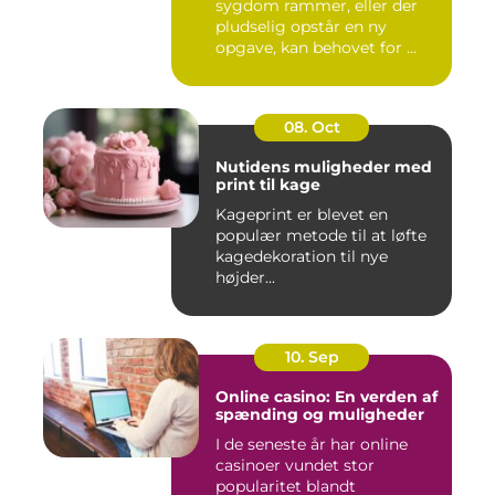
sygdom rammer, eller der
pludselig opstår en ny
opgave, kan behovet for ...
08. Oct
Nutidens muligheder med
print til kage
Kageprint er blevet en
populær metode til at løfte
kagedekoration til nye
højder...
10. Sep
Online casino: En verden af
spænding og muligheder
I de seneste år har online
casinoer vundet stor
popularitet blandt