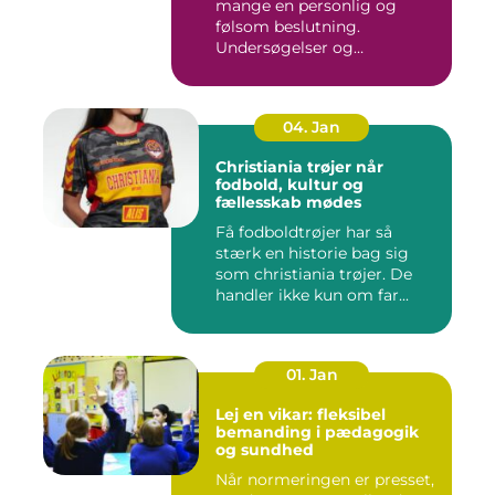
mange en personlig og
følsom beslutning.
Undersøgelser og
behandlinger for...
04. Jan
Christiania trøjer når
fodbold, kultur og
fællesskab mødes
Få fodboldtrøjer har så
stærk en historie bag sig
som christiania trøjer. De
handler ikke kun om far...
01. Jan
Lej en vikar: fleksibel
bemanding i pædagogik
og sundhed
Når normeringen er presset,