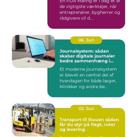
En PDA Måling er i dag et af
de vigtigste værktøjer, når
entreprenører, bygherrer og
rådgivere vil d...
06. Jun
Journalsystem: sådan
skaber digitale journaler
bedre sammenhæng i
sundheden
Et moderne journalsystem
er blevet en central del af
hverdagen for både læger,
klinikker og andre be...
02. Jun
Transport til litauen sådan
får du styr på fragt, ruter
og levering