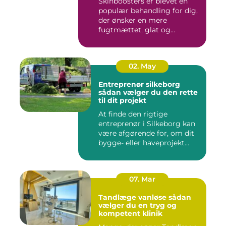
Skinboosters er blevet en
populær behandling for dig,
der ønsker en mere
fugtmættet, glat og
spændst...
02. May
Entreprenør silkeborg
sådan vælger du den rette
til dit projekt
At finde den rigtige
entreprenør i Silkeborg kan
være afgørende for, om dit
bygge- eller haveprojekt...
07. Mar
Tandlæge vanløse sådan
vælger du en tryg og
kompetent klinik