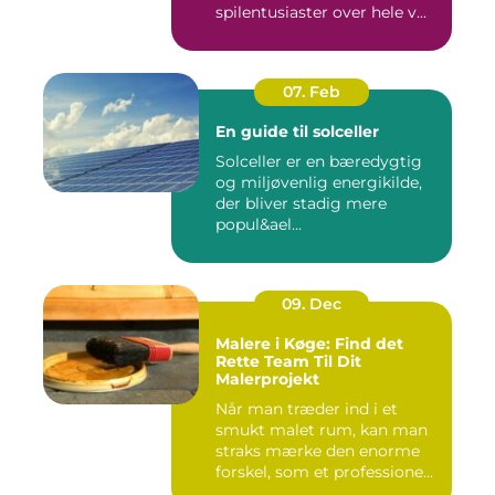
spilentusiaster over hele v...
07. Feb
En guide til solceller
Solceller er en bæredygtig
og miljøvenlig energikilde,
der bliver stadig mere
popul&ael...
09. Dec
Malere i Køge: Find det
Rette Team Til Dit
Malerprojekt
Når man træder ind i et
smukt malet rum, kan man
straks mærke den enorme
forskel, som et professione...