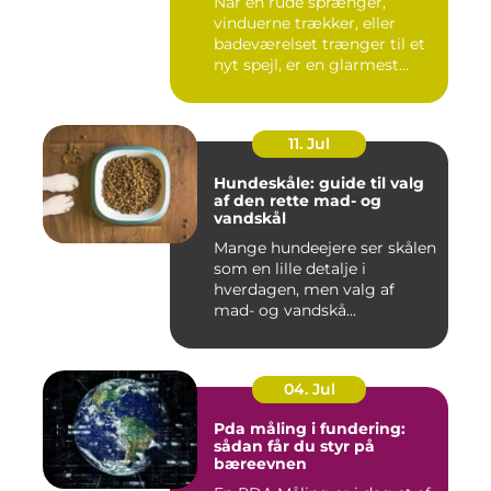
Når en rude sprænger,
vinduerne trækker, eller
badeværelset trænger til et
nyt spejl, er en glarmest...
11. Jul
Hundeskåle: guide til valg
af den rette mad- og
vandskål
Mange hundeejere ser skålen
som en lille detalje i
hverdagen, men valg af
mad- og vandskå...
04. Jul
Pda måling i fundering:
sådan får du styr på
bæreevnen