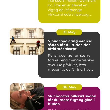
Transport mellem Danmark
og Litauen er blevet en
vigtig del af mange
virksomheders hverdag.
Både ind...
31. May
Vinudespolering odense
sådan får du ruder, der
altid står skarpt
Rene ruder gør en større
forskel, end mange tænker
over. De påvirker, hvor
meget lys du får ind, hvo...
06. May
Skinbooster hillerød sådan
får du mere fugt og glød i
huden