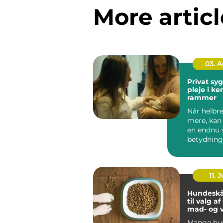
More articl
03. 
Privat sygep
pleje i k
rammer
Når helbre
mere, kan
en endnu 
betydning
oplever, a
be...
11. J
Hundeskå
til valg a
mad- og 
Mange hun