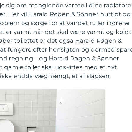
je sig om manglende varme i dine radiatore
er. Her vil Harald Røgen & Sønner hurtigt og
roblem og sørge for at vandet ruller i rørene
et er varmt når det skal være varmt og koldt
Løber toilettet er det også Harald Røgen &
l at fungere efter hensigten og dermed spar
and regning – og Harald Røgen & Sønner
t gamle toilet skal udskiftes med et nyt
åske endda væghængt, et af slagsen.