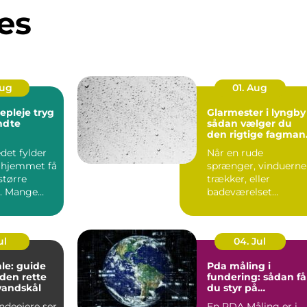
es
Aug
01. Aug
leje tryg
Glarmester i lyngby
endte
sådan vælger du
den rigtige fagman
til opgaven
det fylder
Når en rude
 hjemmet få
sprænger, vinduerne
større
trækker, eller
. Mange
badeværelset
t de slapper
trænger til et nyt
spejl, er en glarmest..
ul
04. Jul
le: guide
Pda måling i
f den rette
fundering: sådan få
vandskål
du styr på
bæreevnen
deejere ser
En PDA Måling er i