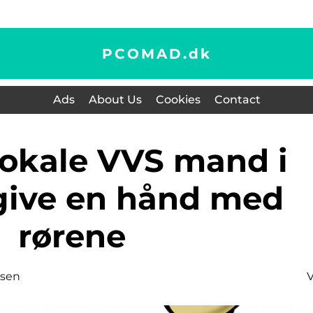
PCOMAD.
dk
Ads
About Us
Cookies
Contact
give en hånd med
rørene
nsen