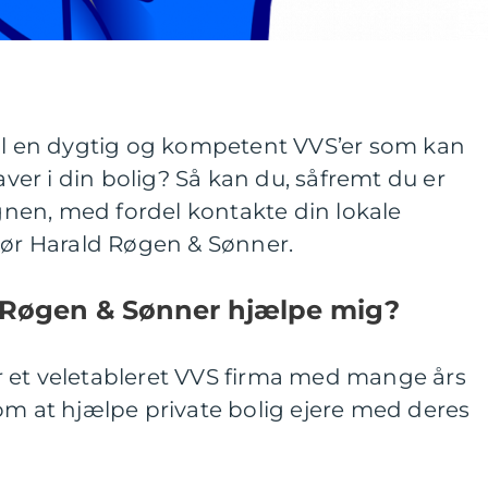
til en dygtig og kompetent VVS’er som kan
er i din bolig? Så kan du, såfremt du er
en, med fordel kontakte din lokale
tør Harald Røgen & Sønner.
 Røgen & Sønner hjælpe mig?
 et veletableret VVS firma med mange års
om at hjælpe private bolig ejere med deres