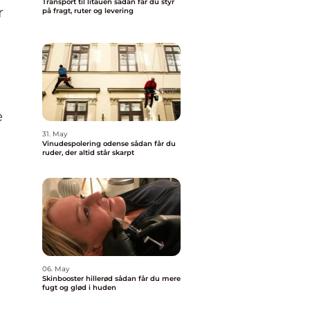
Transport til litauen sådan får du styr
r
på fragt, ruter og levering
e
31. May
Vinudespolering odense sådan får du
ruder, der altid står skarpt
06. May
Skinbooster hillerød sådan får du mere
fugt og glød i huden