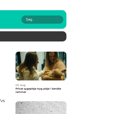
03. Aug
Privat sygepleje tryg pleje i kendte
rammer
Vvs