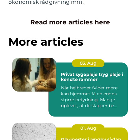
økonomisk rådgivning mm.
Read more articles here
More articles
03. Aug
Privat sygepleje tryg pleje i
kendte rammer
Når helbredet fylder mere,
kan hjemmet få en endnu
større betydning. Mange
oplever, at de slapper be...
01. Aug
Glarmester i lyngby sådan