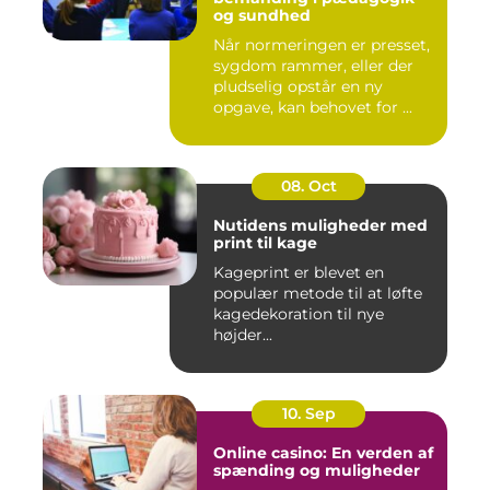
og sundhed
Når normeringen er presset,
sygdom rammer, eller der
pludselig opstår en ny
opgave, kan behovet for ...
08. Oct
Nutidens muligheder med
print til kage
Kageprint er blevet en
populær metode til at løfte
kagedekoration til nye
højder...
10. Sep
Online casino: En verden af
spænding og muligheder