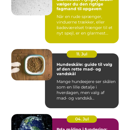
vælger du den rigtige
fagmand til opgaven
Når en rude sprænger,
vinduerne trækker, eller
badeværelset trænger til et
nyt spejl, er en glarmest...
11. Jul
Hundeskåle: guide til valg
af den rette mad- og
vandskål
Mange hundeejere ser skålen
som en lille detalje i
hverdagen, men valg af
mad- og vandskå...
04. Jul
Pda måling i fundering: