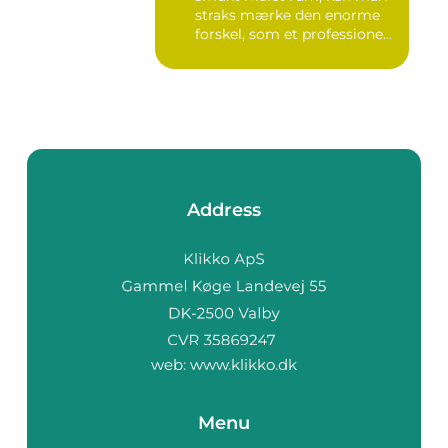
straks mærke den enorme
forskel, som et professione...
Address
web:
www.klikko.dk
Menu