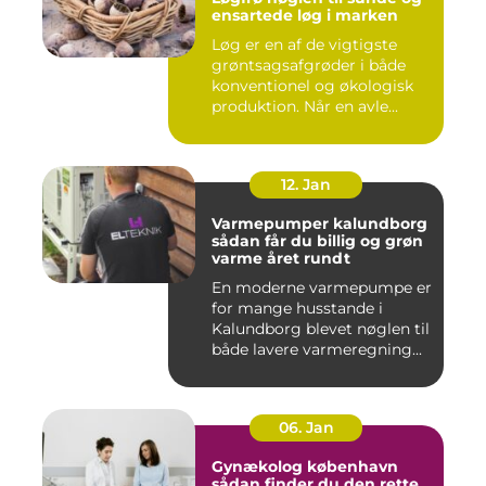
ensartede løg i marken
Løg er en af de vigtigste
grøntsagsafgrøder i både
konventionel og økologisk
produktion. Når en avle...
12. Jan
Varmepumper kalundborg
sådan får du billig og grøn
varme året rundt
En moderne varmepumpe er
for mange husstande i
Kalundborg blevet nøglen til
både lavere varmeregning...
06. Jan
Gynækolog københavn
sådan finder du den rette