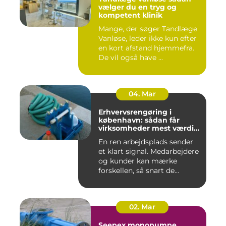
vælger du en tryg og
kompetent klinik
Mange, der søger Tandlæge
Vanløse, leder ikke kun efter
en kort afstand hjemmefra.
De vil også have ...
04. Mar
Erhvervsrengøring i
københavn: sådan får
virksomheder mest værdi
for pengene
En ren arbejdsplads sender
et klart signal. Medarbejdere
og kunder kan mærke
forskellen, så snart de...
02. Mar
Seepex monopumpe