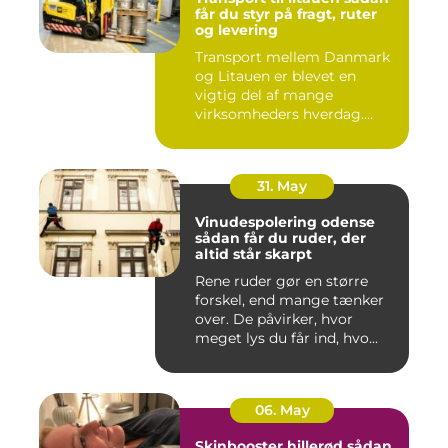
får du styr på fragt, ruter
og levering
Transport mellem Danmark
og Litauen er blevet en
vigtig del af mange
virksomheders hverdag.
Både ind...
31. May
Vinudespolering odense
sådan får du ruder, der
altid står skarpt
Rene ruder gør en større
forskel, end mange tænker
over. De påvirker, hvor
meget lys du får ind, hvo...
06. May
Skinbooster hillerød sådan