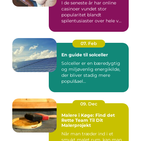
I de seneste år har online
casinoer vundet stor
popularitet blandt
spilentusiaster over hele v...
07. Feb
En guide til solceller
Solceller er en bæredygtig
og miljøvenlig energikilde,
der bliver stadig mere
popul&ael...
09. Dec
Malere i Køge: Find det
Rette Team Til Dit
Malerprojekt
Når man træder ind i et
smukt malet rum, kan man