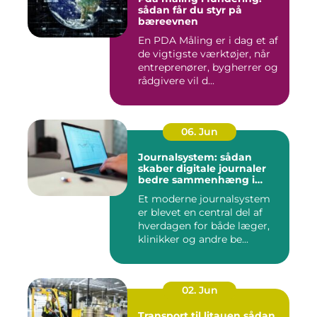
sådan får du styr på
bæreevnen
En PDA Måling er i dag et af
de vigtigste værktøjer, når
entreprenører, bygherrer og
rådgivere vil d...
06. Jun
Journalsystem: sådan
skaber digitale journaler
bedre sammenhæng i
sundheden
Et moderne journalsystem
er blevet en central del af
hverdagen for både læger,
klinikker og andre be...
02. Jun
Transport til litauen sådan