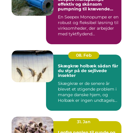
effektiv og skånsom
pumpning til krævende
opgaver
En Seepex Monopumpe er en
robust og fleksibel løsning til
virksomheder, der arbejder
med tyktflydend...
08. Feb
Skægkræ holbæk sådan får
du styr på de sejlivede
insekter
Skægkræ er de senere år
blevet et stigende problem i
mange danske hjem, og
Holbæk er ingen undtagels...
31. Jan
Løgfrø nøglen til sunde og