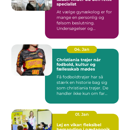
specialist
At vælge gynækolog er for
mange en personlig og
følsom beslutning.
Undersøgelser og
behandlinger for...
04. Jan
Christiania trøjer når
fodbold, kultur og
fællesskab mødes
Få fodboldtrøjer har så
stærk en historie bag sig
som christiania trøjer. De
handler ikke kun om far...
01. Jan
Lej en vikar: fleksibel
bemanding i pædagogik