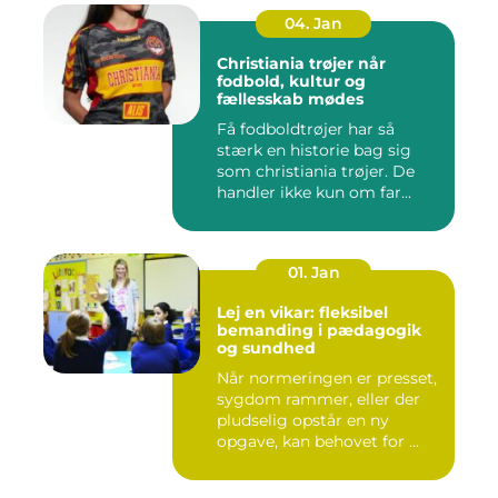
04. Jan
Christiania trøjer når
fodbold, kultur og
fællesskab mødes
Få fodboldtrøjer har så
stærk en historie bag sig
som christiania trøjer. De
handler ikke kun om far...
01. Jan
Lej en vikar: fleksibel
bemanding i pædagogik
og sundhed
Når normeringen er presset,
sygdom rammer, eller der
pludselig opstår en ny
opgave, kan behovet for ...