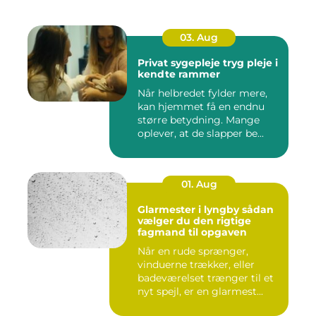
03. Aug
Privat sygepleje tryg pleje i
kendte rammer
Når helbredet fylder mere,
kan hjemmet få en endnu
større betydning. Mange
oplever, at de slapper be...
01. Aug
Glarmester i lyngby sådan
vælger du den rigtige
fagmand til opgaven
Når en rude sprænger,
vinduerne trækker, eller
badeværelset trænger til et
nyt spejl, er en glarmest...