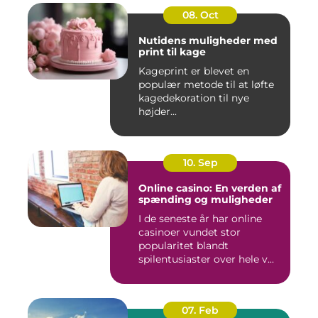
08. Oct
Nutidens muligheder med
print til kage
Kageprint er blevet en
populær metode til at løfte
kagedekoration til nye
højder...
10. Sep
Online casino: En verden af
spænding og muligheder
I de seneste år har online
casinoer vundet stor
popularitet blandt
spilentusiaster over hele v...
07. Feb