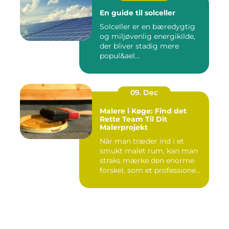
En guide til solceller
Solceller er en bæredygtig
og miljøvenlig energikilde,
der bliver stadig mere
popul&ael...
09. Dec
Malere i Køge: Find det
Rette Team Til Dit
Malerprojekt
Når man træder ind i et
smukt malet rum, kan man
straks mærke den enorme
forskel, som et professione...