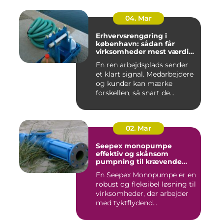
04. Mar
Erhvervsrengøring i
københavn: sådan får
virksomheder mest værdi
for pengene
En ren arbejdsplads sender
et klart signal. Medarbejdere
og kunder kan mærke
forskellen, så snart de...
02. Mar
Seepex monopumpe
effektiv og skånsom
pumpning til krævende
opgaver
En Seepex Monopumpe er en
robust og fleksibel løsning til
virksomheder, der arbejder
med tyktflydend...