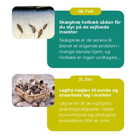
08. Feb
Skægkræ holbæk sådan får
du styr på de sejlivede
insekter
Skægkræ er de senere år
blevet et stigende problem i
mange danske hjem, og
Holbæk er ingen undtagels...
31. Jan
Løgfrø nøglen til sunde og
ensartede løg i marken
Løg er en af de vigtigste
grøntsagsafgrøder i både
konventionel og økologisk
produktion. Når en avle...