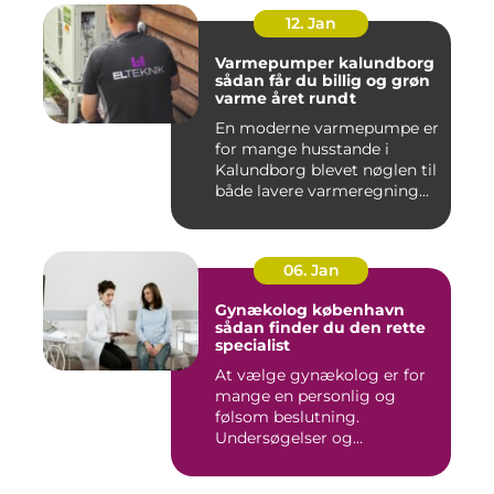
12. Jan
Varmepumper kalundborg
sådan får du billig og grøn
varme året rundt
En moderne varmepumpe er
for mange husstande i
Kalundborg blevet nøglen til
både lavere varmeregning...
06. Jan
Gynækolog københavn
sådan finder du den rette
specialist
At vælge gynækolog er for
mange en personlig og
følsom beslutning.
Undersøgelser og
behandlinger for...