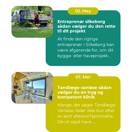
02. May
Entreprenør silkeborg
sådan vælger du den rette
til dit projekt
At finde den rigtige
entreprenør i Silkeborg kan
være afgørende for, om dit
bygge- eller haveprojekt...
07. Mar
Tandlæge vanløse sådan
vælger du en tryg og
kompetent klinik
Mange, der søger Tandlæge
Vanløse, leder ikke kun efter
en kort afstand hjemmefra.
De vil også have ...