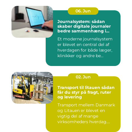
06. Jun
Journalsystem: sådan
skaber digitale journaler
bedre sammenhæng i
sundheden
Et moderne journalsystem
er blevet en central del af
hverdagen for både læger,
klinikker og andre be...
02. Jun
Transport til litauen sådan
får du styr på fragt, ruter
og levering
Transport mellem Danmark
og Litauen er blevet en
vigtig del af mange
virksomheders hverdag.
Både ind...