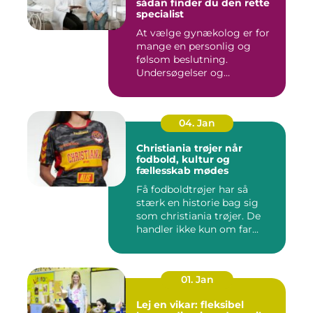
sådan finder du den rette
specialist
At vælge gynækolog er for
mange en personlig og
følsom beslutning.
Undersøgelser og
behandlinger for...
04. Jan
Christiania trøjer når
fodbold, kultur og
fællesskab mødes
Få fodboldtrøjer har så
stærk en historie bag sig
som christiania trøjer. De
handler ikke kun om far...
01. Jan
Lej en vikar: fleksibel