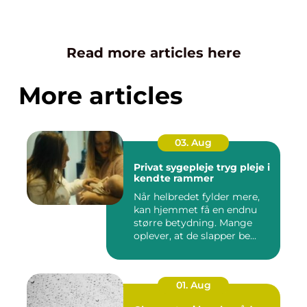
Read more articles here
More articles
03. Aug
Privat sygepleje tryg pleje i
kendte rammer
Når helbredet fylder mere,
kan hjemmet få en endnu
større betydning. Mange
oplever, at de slapper be...
01. Aug