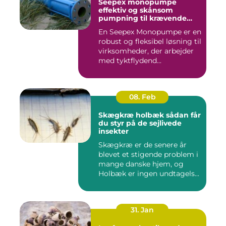
Seepex monopumpe
effektiv og skånsom
pumpning til krævende
opgaver
En Seepex Monopumpe er en
robust og fleksibel løsning til
virksomheder, der arbejder
med tyktflydend...
08. Feb
Skægkræ holbæk sådan får
du styr på de sejlivede
insekter
Skægkræ er de senere år
blevet et stigende problem i
mange danske hjem, og
Holbæk er ingen undtagels...
31. Jan