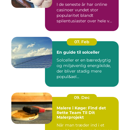
I de seneste år har online
casinoer vundet stor
popularitet blandt
spilentusiaster over hele v...
07. Feb
En guide til solceller
Solceller er en bæredygtig
og miljøvenlig energikilde,
der bliver stadig mere
popul&ael...
09. Dec
Malere i Køge: Find det
Rette Team Til Dit
Malerprojekt
Når man træder ind i et