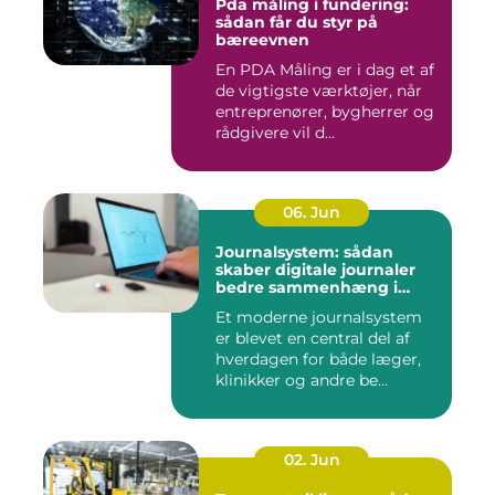
Pda måling i fundering:
sådan får du styr på
bæreevnen
En PDA Måling er i dag et af
de vigtigste værktøjer, når
entreprenører, bygherrer og
rådgivere vil d...
06. Jun
Journalsystem: sådan
skaber digitale journaler
bedre sammenhæng i
sundheden
Et moderne journalsystem
er blevet en central del af
hverdagen for både læger,
klinikker og andre be...
02. Jun