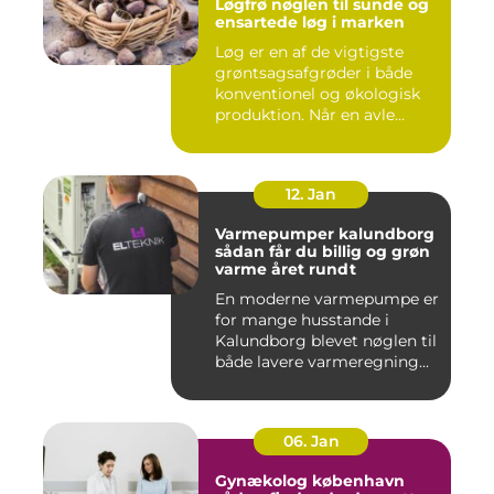
Løgfrø nøglen til sunde og
ensartede løg i marken
Løg er en af de vigtigste
grøntsagsafgrøder i både
konventionel og økologisk
produktion. Når en avle...
12. Jan
Varmepumper kalundborg
sådan får du billig og grøn
varme året rundt
En moderne varmepumpe er
for mange husstande i
Kalundborg blevet nøglen til
både lavere varmeregning...
06. Jan
Gynækolog københavn