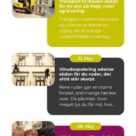
Transport til litauen sådan
får du styr på fragt, ruter
og levering
Transport mellem Danmark
og Litauen er blevet en
vigtig del af mange
virksomheders hverdag.
Både ind...
31. May
Vinudespolering odense
sådan får du ruder, der
altid står skarpt
Rene ruder gør en større
forskel, end mange tænker
over. De påvirker, hvor
meget lys du får ind, hvo...
06. May