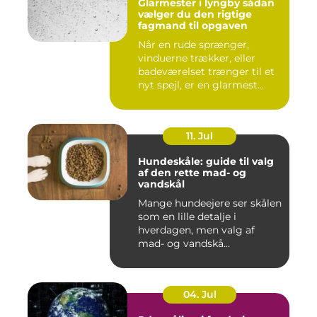
Glarmester i lyngby sådan
vælger du den rigtige
fagmand til opgaven
Når en rude sprænger,
vinduerne trækker, eller
badeværelset trænger til et
nyt spejl, er en glarmest...
11. Jul
Hundeskåle: guide til valg
af den rette mad- og
vandskål
Mange hundeejere ser skålen
som en lille detalje i
hverdagen, men valg af
mad- og vandskå...
04. Jul