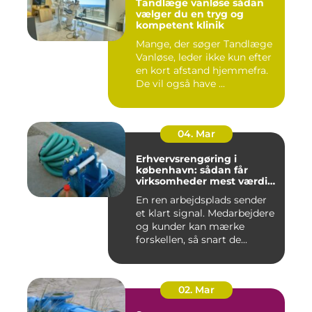
Tandlæge vanløse sådan
vælger du en tryg og
kompetent klinik
Mange, der søger Tandlæge
Vanløse, leder ikke kun efter
en kort afstand hjemmefra.
De vil også have ...
04. Mar
Erhvervsrengøring i
københavn: sådan får
virksomheder mest værdi
for pengene
En ren arbejdsplads sender
et klart signal. Medarbejdere
og kunder kan mærke
forskellen, så snart de...
02. Mar