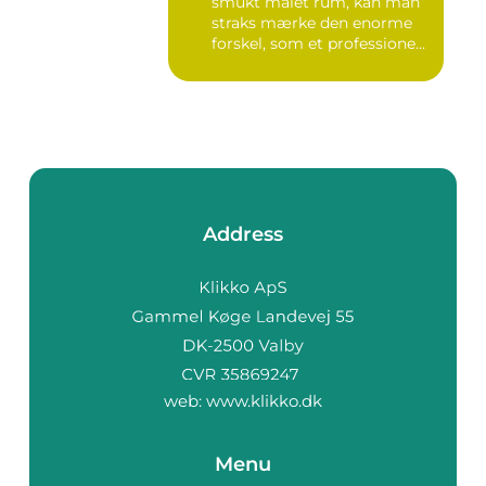
smukt malet rum, kan man
straks mærke den enorme
forskel, som et professione...
Address
web:
www.klikko.dk
Menu