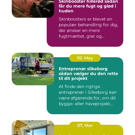
Skinbooster hillerød sådan
får du mere fugt og glød i
huden
Skinboosters er blevet en
populær behandling for dig,
der ønsker en mere
fugtmættet, glat og
spændst...
02. May
Entreprenør silkeborg
sådan vælger du den rette
til dit projekt
At finde den rigtige
entreprenør i Silkeborg kan
være afgørende for, om dit
bygge- eller haveprojekt...
07. Mar