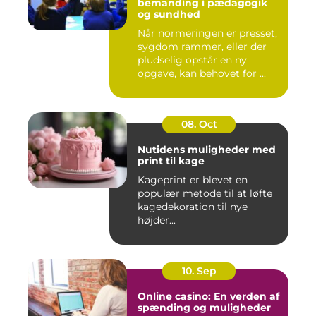
bemanding i pædagogik
og sundhed
Når normeringen er presset,
sygdom rammer, eller der
pludselig opstår en ny
opgave, kan behovet for ...
08. Oct
Nutidens muligheder med
print til kage
Kageprint er blevet en
populær metode til at løfte
kagedekoration til nye
højder...
10. Sep
Online casino: En verden af
spænding og muligheder