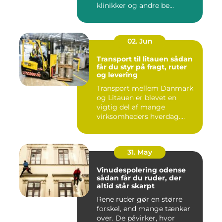
klinikker og andre be...
02. Jun
Transport til litauen sådan
får du styr på fragt, ruter
og levering
Transport mellem Danmark
og Litauen er blevet en
vigtig del af mange
virksomheders hverdag.
Både ind...
31. May
Vinudespolering odense
sådan får du ruder, der
altid står skarpt
Rene ruder gør en større
forskel, end mange tænker
over. De påvirker, hvor