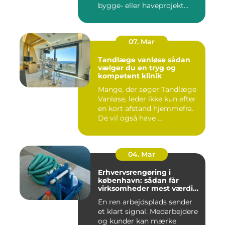
bygge- eller haveprojekt...
07. Mar
Tandlæge vanløse sådan
vælger du en tryg og
kompetent klinik
Mange, der søger Tandlæge
Vanløse, leder ikke kun efter
en kort afstand hjemmefra.
De vil også have ...
04. Mar
Erhvervsrengøring i
københavn: sådan får
virksomheder mest værdi
for pengene
En ren arbejdsplads sender
et klart signal. Medarbejdere
og kunder kan mærke