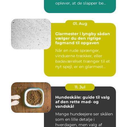
oplever, at de slapper be...
01. Aug
Glarmester i lyngby sådan
vælger du den rigtige
fagmand til opgaven
Når en rude sprænger,
vinduerne trækker, eller
badeværelset trænger til et
nyt spejl, er en glarmest...
11. Jul
Hundeskåle: guide til valg
af den rette mad- og
vandskål
Mange hundeejere ser skålen
som en lille detalje i
hverdagen, men valg af