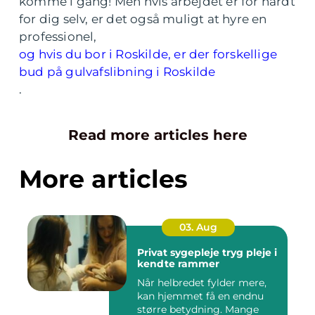
komme i gang! Men hvis arbejdet er for hårdt
for dig selv, er det også muligt at hyre en
professionel,
og hvis du bor i Roskilde, er der forskellige
bud på gulvafslibning i Roskilde
.
Read more articles here
More articles
03. Aug
Privat sygepleje tryg pleje i
kendte rammer
Når helbredet fylder mere,
kan hjemmet få en endnu
større betydning. Mange