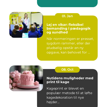
01. Jan
Lej en vikar: fleksibel
bemanding i pædagogik
og sundhed
Når normeringen er presset,
sygdom rammer, eller der
pludselig opstår en ny
opgave, kan behovet for ...
08. Oct
Nutidens muligheder med
print til kage
Kageprint er blevet en
populær metode til at løfte
kagedekoration til nye
højder...