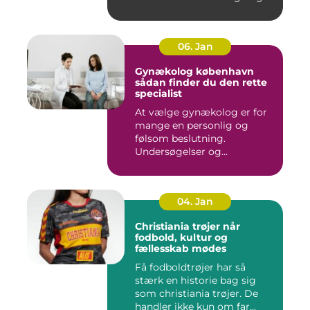
06. Jan
Gynækolog københavn
sådan finder du den rette
specialist
At vælge gynækolog er for
mange en personlig og
følsom beslutning.
Undersøgelser og
behandlinger for...
04. Jan
Christiania trøjer når
fodbold, kultur og
fællesskab mødes
Få fodboldtrøjer har så
stærk en historie bag sig
som christiania trøjer. De
handler ikke kun om far...