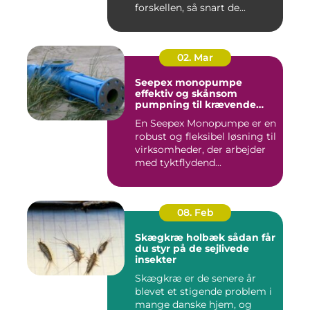
forskellen, så snart de...
02. Mar
Seepex monopumpe
effektiv og skånsom
pumpning til krævende
opgaver
En Seepex Monopumpe er en
robust og fleksibel løsning til
virksomheder, der arbejder
med tyktflydend...
08. Feb
Skægkræ holbæk sådan får
du styr på de sejlivede
insekter
Skægkræ er de senere år
blevet et stigende problem i
mange danske hjem, og