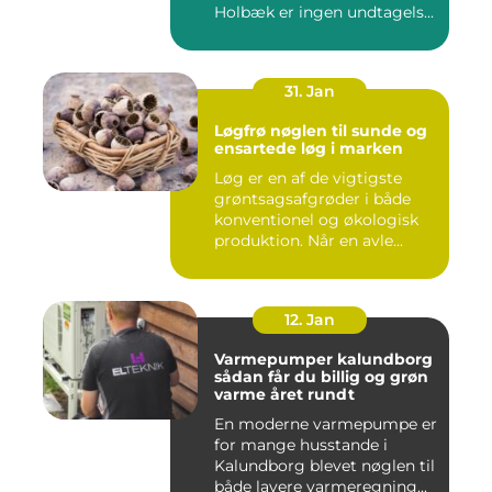
Holbæk er ingen undtagels...
31. Jan
Løgfrø nøglen til sunde og
ensartede løg i marken
Løg er en af de vigtigste
grøntsagsafgrøder i både
konventionel og økologisk
produktion. Når en avle...
12. Jan
Varmepumper kalundborg
sådan får du billig og grøn
varme året rundt
En moderne varmepumpe er
for mange husstande i
Kalundborg blevet nøglen til
både lavere varmeregning...