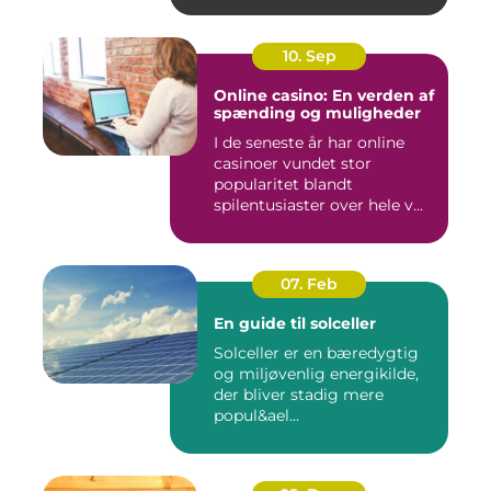
10. Sep
Online casino: En verden af
spænding og muligheder
I de seneste år har online
casinoer vundet stor
popularitet blandt
spilentusiaster over hele v...
07. Feb
En guide til solceller
Solceller er en bæredygtig
og miljøvenlig energikilde,
der bliver stadig mere
popul&ael...