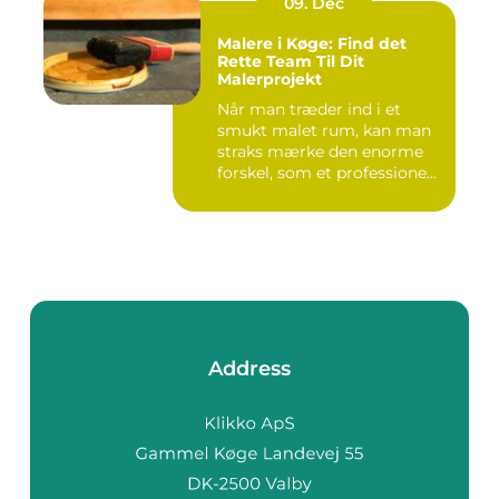
09. Dec
Malere i Køge: Find det
Rette Team Til Dit
Malerprojekt
Når man træder ind i et
smukt malet rum, kan man
straks mærke den enorme
forskel, som et professione...
Address