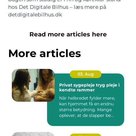
hos Det Digitale Bilhus – læs mere på
detdigitalebilhus.dk
Read more articles here
More articles
03. Aug
Privat sygepleje tryg pleje i
kendte rammer
Når helbredet fylder mere,
kan hjemmet få en endnu
større betydning. Mange
oplever, at de slapper be...