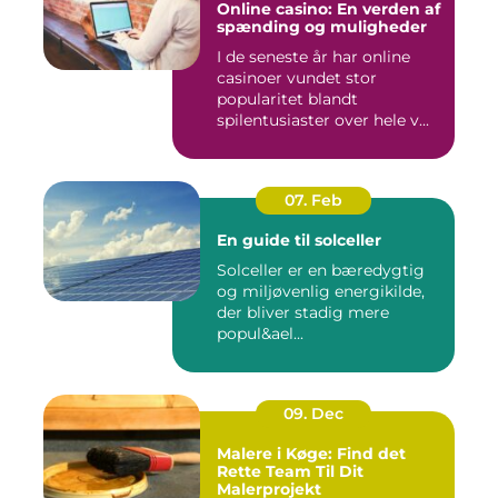
Online casino: En verden af
spænding og muligheder
I de seneste år har online
casinoer vundet stor
popularitet blandt
spilentusiaster over hele v...
07. Feb
En guide til solceller
Solceller er en bæredygtig
og miljøvenlig energikilde,
der bliver stadig mere
popul&ael...
09. Dec
Malere i Køge: Find det
Rette Team Til Dit
Malerprojekt