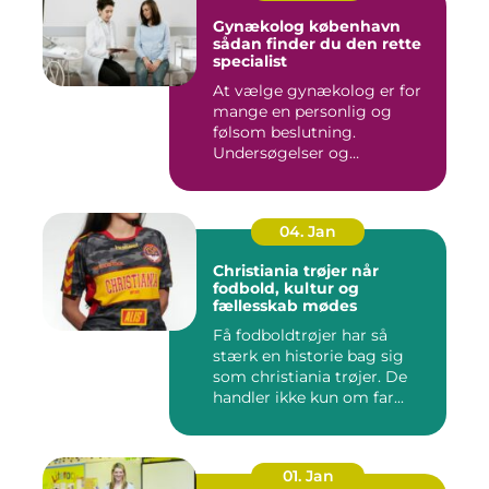
Gynækolog københavn
sådan finder du den rette
specialist
At vælge gynækolog er for
mange en personlig og
følsom beslutning.
Undersøgelser og
behandlinger for...
04. Jan
Christiania trøjer når
fodbold, kultur og
fællesskab mødes
Få fodboldtrøjer har så
stærk en historie bag sig
som christiania trøjer. De
handler ikke kun om far...
01. Jan