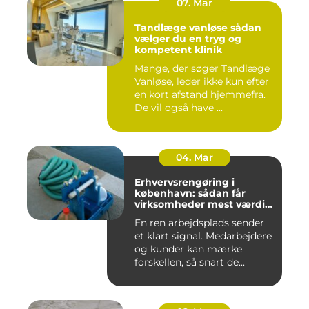
07. Mar
Tandlæge vanløse sådan
vælger du en tryg og
kompetent klinik
Mange, der søger Tandlæge
Vanløse, leder ikke kun efter
en kort afstand hjemmefra.
De vil også have ...
04. Mar
Erhvervsrengøring i
københavn: sådan får
virksomheder mest værdi
for pengene
En ren arbejdsplads sender
et klart signal. Medarbejdere
og kunder kan mærke
forskellen, så snart de...