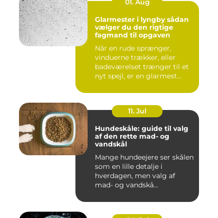
01. Aug
Glarmester i lyngby sådan
vælger du den rigtige
fagmand til opgaven
Når en rude sprænger,
vinduerne trækker, eller
badeværelset trænger til et
nyt spejl, er en glarmest...
11. Jul
Hundeskåle: guide til valg
af den rette mad- og
vandskål
Mange hundeejere ser skålen
som en lille detalje i
hverdagen, men valg af
mad- og vandskå...