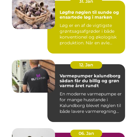
31. Jan
Løgfrø nøglen til sunde og
ensartede løg i marken
Løg er en af de vigtigste
grøntsagsafgrøder i både
konventionel og økologisk
produktion. Når en avle...
12. Jan
Varmepumper kalundborg
sådan får du billig og grøn
varme året rundt
En moderne varmepumpe er
for mange husstande i
Kalundborg blevet nøglen til
både lavere varmeregning...
06. Jan