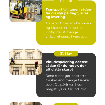
02. Jun
Transport til litauen sådan
får du styr på fragt, ruter
og levering
Transport mellem Danmark
og Litauen er blevet en
vigtig del af mange
virksomheders hverdag.
Både ind...
31. May
Vinudespolering odense
sådan får du ruder, der
altid står skarpt
Rene ruder gør en større
forskel, end mange tænker
over. De påvirker, hvor
meget lys du får ind, hvo...