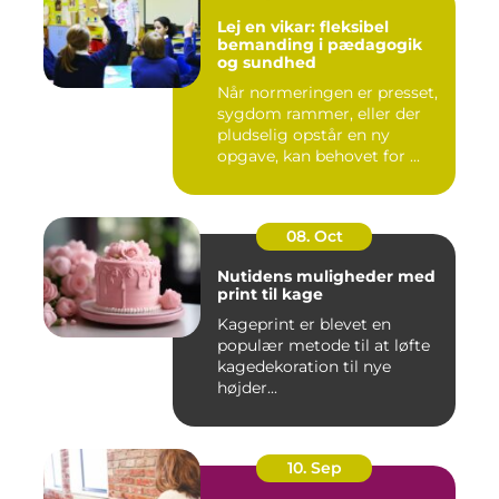
Lej en vikar: fleksibel
bemanding i pædagogik
og sundhed
Når normeringen er presset,
sygdom rammer, eller der
pludselig opstår en ny
opgave, kan behovet for ...
08. Oct
Nutidens muligheder med
print til kage
Kageprint er blevet en
populær metode til at løfte
kagedekoration til nye
højder...
10. Sep