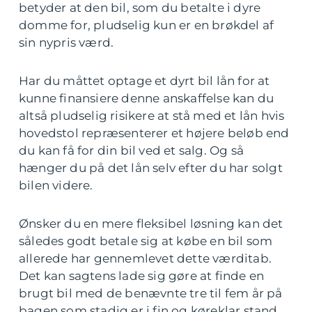
betyder at den bil, som du betalte i dyre
domme for, pludselig kun er en brøkdel af
sin nypris værd.
Har du måttet optage et dyrt bil lån for at
kunne finansiere denne anskaffelse kan du
altså pludselig risikere at stå med et lån hvis
hovedstol repræsenterer et højere beløb end
du kan få for din bil ved et salg. Og så
hænger du på det lån selv efter du har solgt
bilen videre.
Ønsker du en mere fleksibel løsning kan det
således godt betale sig at købe en bil som
allerede har gennemlevet dette værditab.
Det kan sagtens lade sig gøre at finde en
brugt bil med de benævnte tre til fem år på
bagen som stadig er i fin og køreklar stand