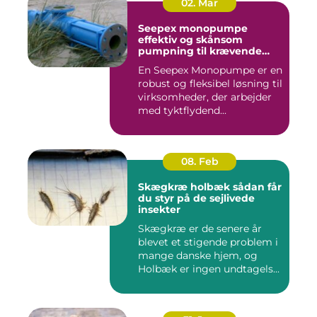
02. Mar
Seepex monopumpe
effektiv og skånsom
pumpning til krævende
opgaver
En Seepex Monopumpe er en
robust og fleksibel løsning til
virksomheder, der arbejder
med tyktflydend...
08. Feb
Skægkræ holbæk sådan får
du styr på de sejlivede
insekter
Skægkræ er de senere år
blevet et stigende problem i
mange danske hjem, og
Holbæk er ingen undtagels...