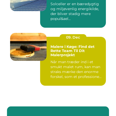
Solceller er en bæredygtig
og miljøvenlig energikilde,
der bliver stadig mere
popul&ael...
09. Dec
Malere i Køge: Find det
Rette Team Til Dit
Malerprojekt
Når man træder ind i et
smukt malet rum, kan man
straks mærke den enorme
forskel, som et professione...