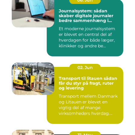
06. Jun
Journalsystem: sådan
skaber digitale journaler
bedre sammenhæng i
sundheden
Et moderne journalsystem
er blevet en central del af
hverdagen for både læger,
klinikker og andre be...
02. Jun
Transport til litauen sådan
får du styr på fragt, ruter
og levering
Transport mellem Danmark
og Litauen er blevet en
vigtig del af mange
virksomheders hverdag.
Både ind...