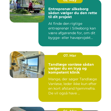
02. May
Entreprenør silkeborg
sådan vælger du den rette
til dit projekt
At finde den rigtige
entreprenør i Silkeborg kan
være afgørende for, om dit
bygge- eller haveprojekt...
07. Mar
Tandlæge vanløse sådan
vælger du en tryg og
kompetent klinik
Mange, der søger Tandlæge
Vanløse, leder ikke kun efter
en kort afstand hjemmefra.
De vil også have ...