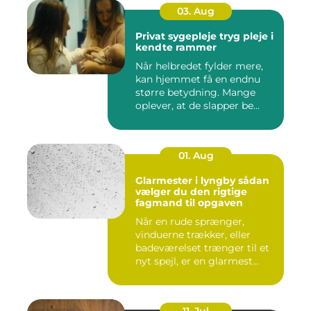
03. Aug
Privat sygepleje tryg pleje i
kendte rammer
Når helbredet fylder mere,
kan hjemmet få en endnu
større betydning. Mange
oplever, at de slapper be...
01. Aug
Glarmester i lyngby sådan
vælger du den rigtige
fagmand til opgaven
Når en rude sprænger,
vinduerne trækker, eller
badeværelset trænger til et
nyt spejl, er en glarmest...