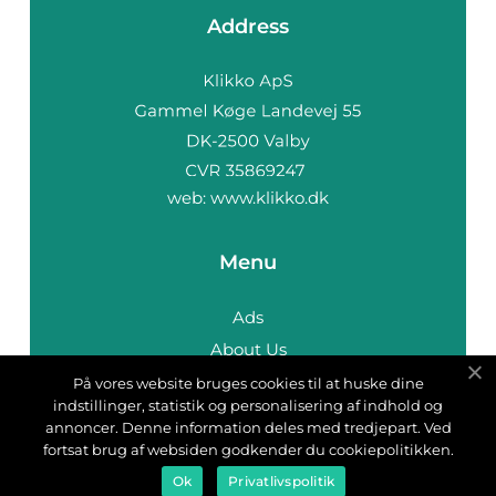
Address
web:
www.klikko.dk
Menu
Ads
About Us
Cookies
På vores website bruges cookies til at huske dine
indstillinger, statistik og personalisering af indhold og
Contact
annoncer. Denne information deles med tredjepart. Ved
Sitemap
fortsat brug af websiden godkender du cookiepolitikken.
Ok
Privatlivspolitik