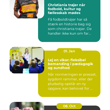
Christiania trøjer når
fodbold, kultur og
fællesskab mødes
Få fodboldtrøjer har så
stærk en historie bag sig
som christiania trøjer. De
handler ikke kun om far...
01. Jan
Lej en vikar: fleksibel
bemanding i pædagogik
og sundhed
Når normeringen er presset,
sygdom rammer, eller der
pludselig opstår en ny
opgave, kan behovet for ...
08. Oct