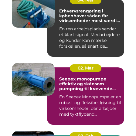
04. Mar
Erhvervsrengøring i
københavn: sådan får
virksomheder mest værdi
for pengene
En ren arbejdsplads sender
et klart signal. Medarbejdere
og kunder kan mærke
forskellen, så snart de...
02. Mar
Seepex monopumpe
effektiv og skånsom
pumpning til krævende
opgaver
En Seepex Monopumpe er en
robust og fleksibel løsning til
virksomheder, der arbejder
med tyktflydend...