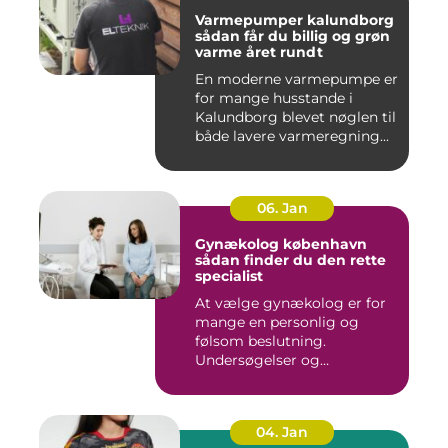
Varmepumper kalundborg
sådan får du billig og grøn
varme året rundt
En moderne varmepumpe er
for mange husstande i
Kalundborg blevet nøglen til
både lavere varmeregning...
06. Jan
Gynækolog københavn
sådan finder du den rette
specialist
At vælge gynækolog er for
mange en personlig og
følsom beslutning.
Undersøgelser og
behandlinger for...
04. Jan