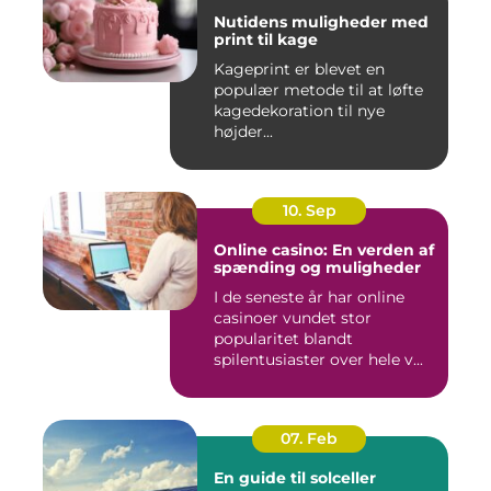
Nutidens muligheder med
print til kage
Kageprint er blevet en
populær metode til at løfte
kagedekoration til nye
højder...
10. Sep
Online casino: En verden af
spænding og muligheder
I de seneste år har online
casinoer vundet stor
popularitet blandt
spilentusiaster over hele v...
07. Feb
En guide til solceller