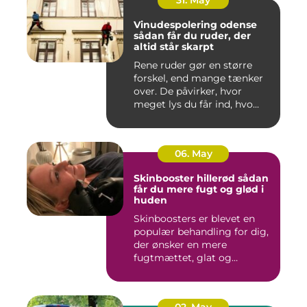
31. May
Vinudespolering odense
sådan får du ruder, der
altid står skarpt
Rene ruder gør en større
forskel, end mange tænker
over. De påvirker, hvor
meget lys du får ind, hvo...
06. May
Skinbooster hillerød sådan
får du mere fugt og glød i
huden
Skinboosters er blevet en
populær behandling for dig,
der ønsker en mere
fugtmættet, glat og
spændst...