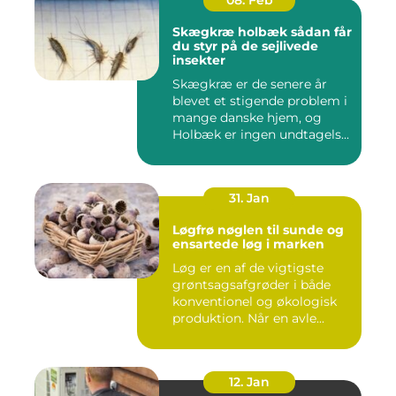
08. Feb
Skægkræ holbæk sådan får
du styr på de sejlivede
insekter
Skægkræ er de senere år
blevet et stigende problem i
mange danske hjem, og
Holbæk er ingen undtagels...
31. Jan
Løgfrø nøglen til sunde og
ensartede løg i marken
Løg er en af de vigtigste
grøntsagsafgrøder i både
konventionel og økologisk
produktion. Når en avle...
12. Jan