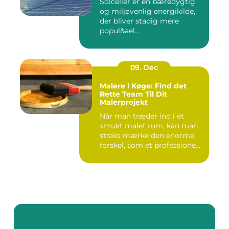
Solceller er en bæredygtig
og miljøvenlig energikilde,
der bliver stadig mere
popul&ael...
09. Dec
Malere i Køge: Find det
Rette Team Til Dit
Malerprojekt
Når man træder ind i et
smukt malet rum, kan man
straks mærke den enorme
forskel, som et professione...