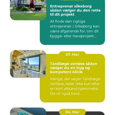
Entreprenør silkeborg
sådan vælger du den rette
til dit projekt
At finde den rigtige
entreprenør i Silkeborg kan
være afgørende for, om dit
bygge- eller haveprojekt...
07. Mar
Tandlæge vanløse sådan
vælger du en tryg og
kompetent klinik
Mange, der søger Tandlæge
Vanløse, leder ikke kun efter
en kort afstand hjemmefra.
De vil også have ...
04. Mar