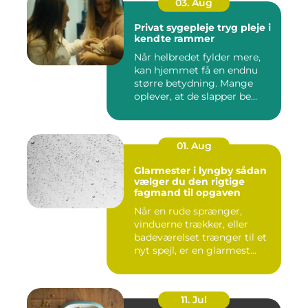
03. Aug
Privat sygepleje tryg pleje i
kendte rammer
Når helbredet fylder mere,
kan hjemmet få en endnu
større betydning. Mange
oplever, at de slapper be...
01. Aug
Glarmester i lyngby sådan
vælger du den rigtige
fagmand til opgaven
Når en rude sprænger,
vinduerne trækker, eller
badeværelset trænger til et
nyt spejl, er en glarmest...
11. Jul