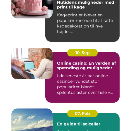
Nutidens muligheder med
print til kage
Kageprint er blevet en
populær metode til at løfte
kagedekoration til nye
højder...
10. Sep
Online casino: En verden af
spænding og muligheder
I de seneste år har online
casinoer vundet stor
popularitet blandt
spilentusiaster over hele v...
07. Feb
En guide til solceller