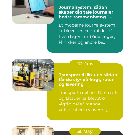
Journalsystem: sådan
skaber digitale journaler
bedre sammenhæng i
sundheden
Et moderne journalsystem
er blevet en central del af
hverdagen for både læger,
klinikker og andre be...
02. Jun
Transport til litauen sådan
får du styr på fragt, ruter
og levering
Transport mellem Danmark
og Litauen er blevet en
vigtig del af mange
virksomheders hverdag.
Både ind...
31. May