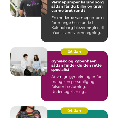
Varmepumper kalundborg
sådan får du billig og grøn
varme året rundt
En moderne varmepumpe er
for mange husstande i
Kalundborg blevet nøglen til
både lavere varmeregning...
06. Jan
Gynækolog københavn
sådan finder du den rette
specialist
At vælge gynækolog er for
mange en personlig og
følsom beslutning.
Undersøgelser og
behandlinger for...
04. Jan