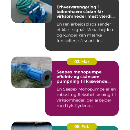
Erhvervsrengøring i
københavn: sådan får
virksomheder mest værdi
for pengene
En ren arbejdsplads sender
et klart signal. Medarbejdere
og kunder kan mærke
forskellen, så snart de...
02. Mar
Seepex monopumpe
effektiv og skånsom
pumpning til krævende
opgaver
En Seepex Monopumpe er en
robust og fleksibel løsning til
virksomheder, der arbejder
med tyktflydend...
08. Feb