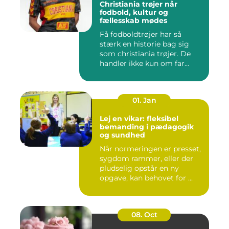
Christiania trøjer når
fodbold, kultur og
fællesskab mødes
Få fodboldtrøjer har så
stærk en historie bag sig
som christiania trøjer. De
handler ikke kun om far...
01. Jan
Lej en vikar: fleksibel
bemanding i pædagogik
og sundhed
Når normeringen er presset,
sygdom rammer, eller der
pludselig opstår en ny
opgave, kan behovet for ...
08. Oct