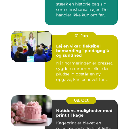
stærk en historie bag sig
som christiania trøjer. De
handler ikke kun om far...
01. Jan
Lej en vikar: fleksibel
bemanding i pædagogik
og sundhed
Når normeringen er presset,
sygdom rammer, eller der
pludselig opstår en ny
opgave, kan behovet for ...
08. Oct
Nutidens muligheder med
print til kage
Kageprint er blevet en
populær metode til at løfte