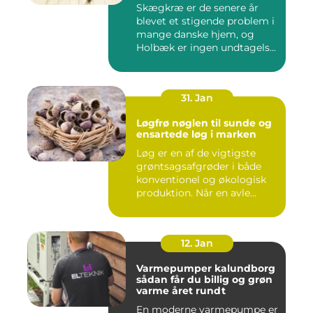
Skægkræ er de senere år
blevet et stigende problem i
mange danske hjem, og
Holbæk er ingen undtagels...
31. Jan
Løgfrø nøglen til sunde og
ensartede løg i marken
Løg er en af de vigtigste
grøntsagsafgrøder i både
konventionel og økologisk
produktion. Når en avle...
12. Jan
Varmepumper kalundborg
sådan får du billig og grøn
varme året rundt
En moderne varmepumpe er