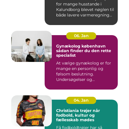
for mange husstande i
Kalundborg blevet nøglen til
både lavere varmeregning...
06. Jan
Gynækolog københavn
sådan finder du den rette
specialist
At vælge gynækolog er for
mange en personlig og
følsom beslutning.
Undersøgelser og
behandlinger for...
04. Jan
Christiania trøjer når
fodbold, kultur og
fællesskab mødes
Få fodboldtrøjer har så