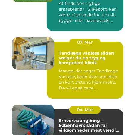
At finde den rigtige
entreprenør i Silkeborg kan
være afgørende for, om dit
bygge- eller haveprojekt...
07. Mar
Tandlæge vanløse sådan
vælger du en tryg og
kompetent klinik
Mange, der søger Tandlæge
Vanløse, leder ikke kun efter
en kort afstand hjemmefra.
De vil også have ...
04. Mar
Erhvervsrengøring i
københavn: sådan får
virksomheder mest værdi