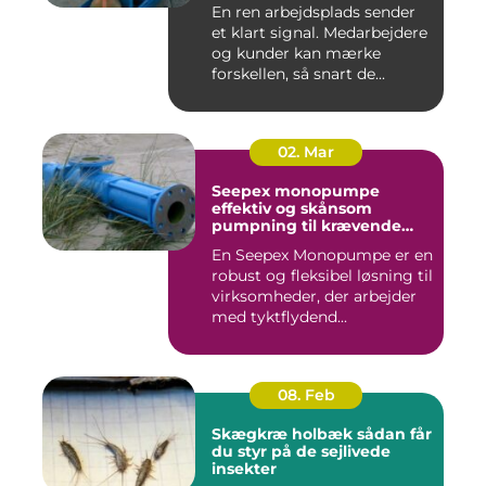
for pengene
En ren arbejdsplads sender
et klart signal. Medarbejdere
og kunder kan mærke
forskellen, så snart de...
02. Mar
Seepex monopumpe
effektiv og skånsom
pumpning til krævende
opgaver
En Seepex Monopumpe er en
robust og fleksibel løsning til
virksomheder, der arbejder
med tyktflydend...
08. Feb
Skægkræ holbæk sådan får
du styr på de sejlivede
insekter