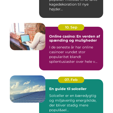
kagedekoration til nye
højder...
10. Sep
Online casino: En verden af
spænding og muligheder
I de seneste år har online
casinoer vundet stor
popularitet blandt
spilentusiaster over hele v...
07. Feb
En guide til solceller
Solceller er en bæredygtig
og miljøvenlig energikilde,
der bliver stadig mere
popul&ael...