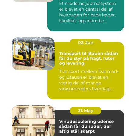
sundheden
Et moderne journalsystem
er blevet en central del af
hverdagen for både læger,
klinikker og andre be...
02. Jun
Transport til litauen sådan
får du styr på fragt, ruter
og levering
Transport mellem Danmark
og Litauen er blevet en
vigtig del af mange
virksomheders hverdag.
Både ind...
31. May
Vinudespolering odense
sådan får du ruder, der
altid står skarpt