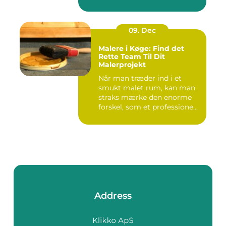
09. Dec
Malere i Køge: Find det
Rette Team Til Dit
Malerprojekt
Når man træder ind i et
smukt malet rum, kan man
straks mærke den enorme
forskel, som et professione...
Address