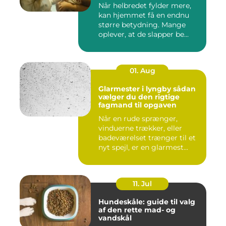
Når helbredet fylder mere,
kan hjemmet få en endnu
større betydning. Mange
oplever, at de slapper be...
01. Aug
Glarmester i lyngby sådan
vælger du den rigtige
fagmand til opgaven
Når en rude sprænger,
vinduerne trækker, eller
badeværelset trænger til et
nyt spejl, er en glarmest...
11. Jul
Hundeskåle: guide til valg
af den rette mad- og
vandskål