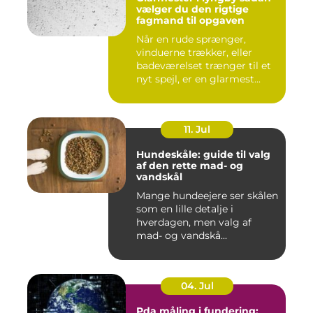
vælger du den rigtige
fagmand til opgaven
Når en rude sprænger,
vinduerne trækker, eller
badeværelset trænger til et
nyt spejl, er en glarmest...
11. Jul
Hundeskåle: guide til valg
af den rette mad- og
vandskål
Mange hundeejere ser skålen
som en lille detalje i
hverdagen, men valg af
mad- og vandskå...
04. Jul
Pda måling i fundering: