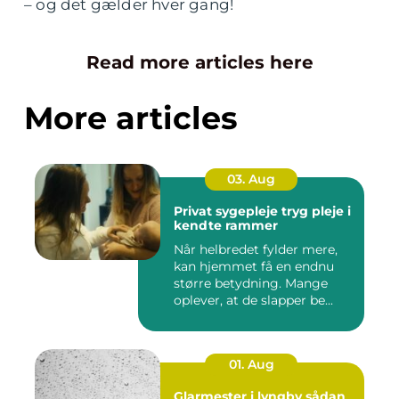
– og det gælder hver gang!
Read more articles here
More articles
03. Aug
Privat sygepleje tryg pleje i
kendte rammer
Når helbredet fylder mere,
kan hjemmet få en endnu
større betydning. Mange
oplever, at de slapper be...
01. Aug
Glarmester i lyngby sådan