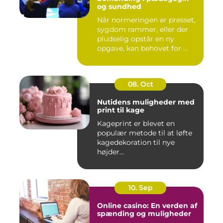
og sundhed
Når normeringen er presset,
sygdom rammer, eller der
pludselig opstår en ny
opgave, kan behovet for ...
08. Oct
Nutidens muligheder med
print til kage
Kageprint er blevet en
populær metode til at løfte
kagedekoration til nye
højder...
10. Sep
Online casino: En verden af
spænding og muligheder