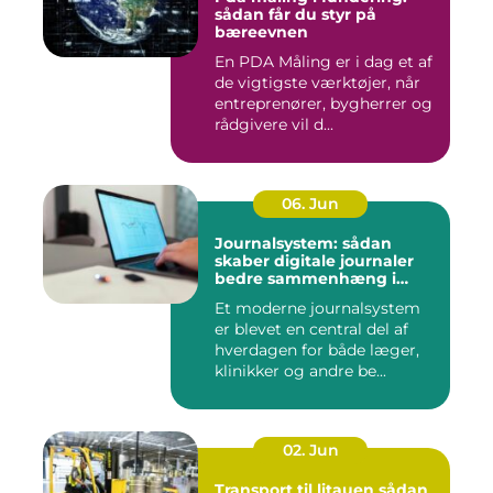
sådan får du styr på
bæreevnen
En PDA Måling er i dag et af
de vigtigste værktøjer, når
entreprenører, bygherrer og
rådgivere vil d...
06. Jun
Journalsystem: sådan
skaber digitale journaler
bedre sammenhæng i
sundheden
Et moderne journalsystem
er blevet en central del af
hverdagen for både læger,
klinikker og andre be...
02. Jun
Transport til litauen sådan