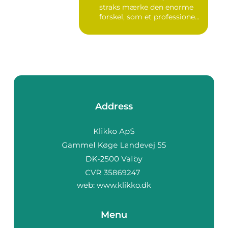
straks mærke den enorme
forskel, som et professione...
Address
web:
www.klikko.dk
Menu