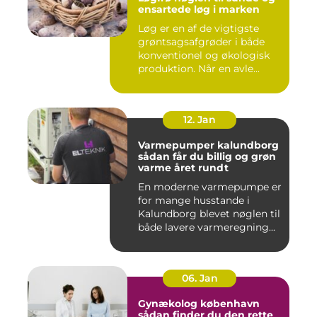
ensartede løg i marken
Løg er en af de vigtigste
grøntsagsafgrøder i både
konventionel og økologisk
produktion. Når en avle...
12. Jan
Varmepumper kalundborg
sådan får du billig og grøn
varme året rundt
En moderne varmepumpe er
for mange husstande i
Kalundborg blevet nøglen til
både lavere varmeregning...
06. Jan
Gynækolog københavn
sådan finder du den rette