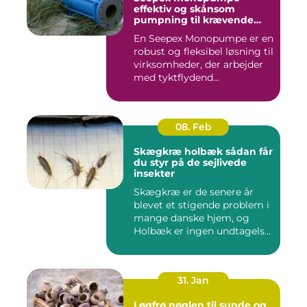
effektiv og skånsom
pumpning til krævende
opgaver
En Seepex Monopumpe er en
robust og fleksibel løsning til
virksomheder, der arbejder
med tyktflydend...
08. Feb
Skægkræ holbæk sådan får
du styr på de sejlivede
insekter
Skægkræ er de senere år
blevet et stigende problem i
mange danske hjem, og
Holbæk er ingen undtagels...
31. Jan
Løgfrø nøglen til sunde og