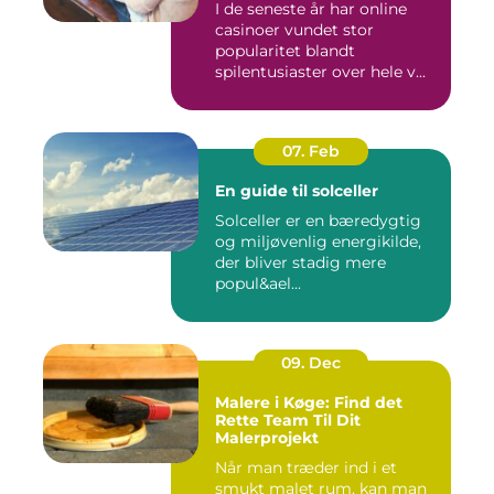
I de seneste år har online
casinoer vundet stor
popularitet blandt
spilentusiaster over hele v...
07. Feb
En guide til solceller
Solceller er en bæredygtig
og miljøvenlig energikilde,
der bliver stadig mere
popul&ael...
09. Dec
Malere i Køge: Find det
Rette Team Til Dit
Malerprojekt
Når man træder ind i et
smukt malet rum, kan man