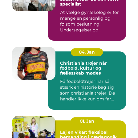
specialist
At vælge gynækolog er for
mange en personlig og
følsom beslutning.
Undersøgelser og
behandlinger for...
04. Jan
Christiania trøjer når
fodbold, kultur og
fællesskab mødes
Få fodboldtrøjer har så
stærk en historie bag sig
som christiania trøjer. De
handler ikke kun om far...
01. Jan
Lej en vikar: fleksibel
bemanding i pædagogik