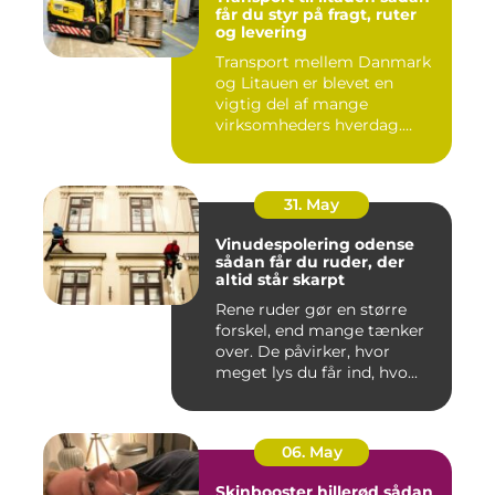
får du styr på fragt, ruter
og levering
Transport mellem Danmark
og Litauen er blevet en
vigtig del af mange
virksomheders hverdag.
Både ind...
31. May
Vinudespolering odense
sådan får du ruder, der
altid står skarpt
Rene ruder gør en større
forskel, end mange tænker
over. De påvirker, hvor
meget lys du får ind, hvo...
06. May
Skinbooster hillerød sådan