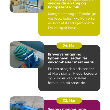
vælger du en tryg og
kompetent klinik
Mange, der søger Tandlæge
Vanløse, leder ikke kun efter
en kort afstand hjemmefra.
De vil også have ...
04. Mar
Erhvervsrengøring i
københavn: sådan får
virksomheder mest værdi
for pengene
En ren arbejdsplads sender
et klart signal. Medarbejdere
og kunder kan mærke
forskellen, så snart de...
02. Mar
Seepex monopumpe