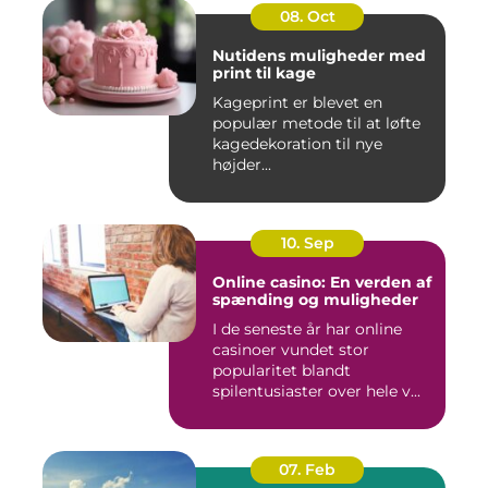
08. Oct
Nutidens muligheder med
print til kage
Kageprint er blevet en
populær metode til at løfte
kagedekoration til nye
højder...
10. Sep
Online casino: En verden af
spænding og muligheder
I de seneste år har online
casinoer vundet stor
popularitet blandt
spilentusiaster over hele v...
07. Feb