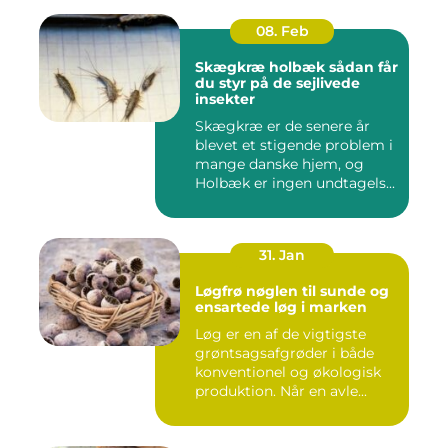
08. Feb
Skægkræ holbæk sådan får
du styr på de sejlivede
insekter
Skægkræ er de senere år
blevet et stigende problem i
mange danske hjem, og
Holbæk er ingen undtagels...
31. Jan
Løgfrø nøglen til sunde og
ensartede løg i marken
Løg er en af de vigtigste
grøntsagsafgrøder i både
konventionel og økologisk
produktion. Når en avle...