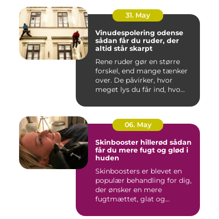
31. May
Vinudespolering odense
sådan får du ruder, der
altid står skarpt
Rene ruder gør en større
forskel, end mange tænker
over. De påvirker, hvor
meget lys du får ind, hvo...
06. May
Skinbooster hillerød sådan
får du mere fugt og glød i
huden
Skinboosters er blevet en
populær behandling for dig,
der ønsker en mere
fugtmættet, glat og
spændst...