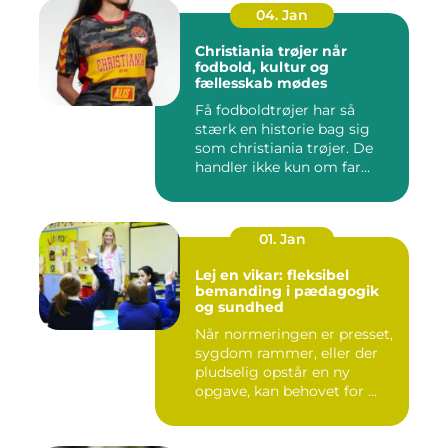
04. Jan
Christiania trøjer når
fodbold, kultur og
fællesskab mødes
Få fodboldtrøjer har så
stærk en historie bag sig
som christiania trøjer. De
handler ikke kun om far...
01. Jan
Lej en vikar: fleksibel
bemanding i pædagogik
og sundhed
Når normeringen er presset,
sygdom rammer, eller der
pludselig opstår en ny
opgave, kan behovet for ...