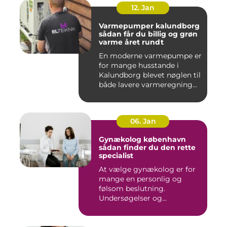
12. Jan
Varmepumper kalundborg
sådan får du billig og grøn
varme året rundt
En moderne varmepumpe er
for mange husstande i
Kalundborg blevet nøglen til
både lavere varmeregning...
06. Jan
Gynækolog københavn
sådan finder du den rette
specialist
At vælge gynækolog er for
mange en personlig og
følsom beslutning.
Undersøgelser og
behandlinger for...