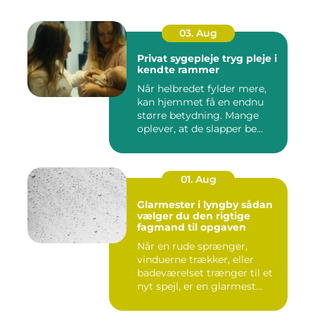
03. Aug
Privat sygepleje tryg pleje i
kendte rammer
Når helbredet fylder mere,
kan hjemmet få en endnu
større betydning. Mange
oplever, at de slapper be...
01. Aug
Glarmester i lyngby sådan
vælger du den rigtige
fagmand til opgaven
Når en rude sprænger,
vinduerne trækker, eller
badeværelset trænger til et
nyt spejl, er en glarmest...