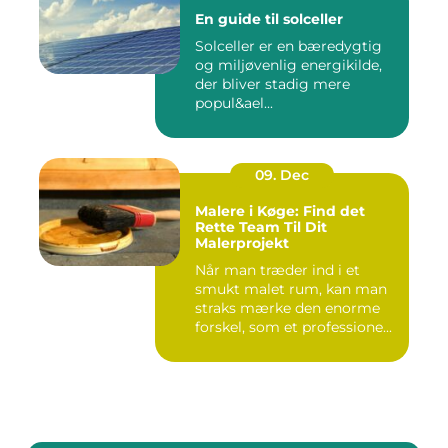
En guide til solceller
Solceller er en bæredygtig
og miljøvenlig energikilde,
der bliver stadig mere
popul&ael...
09. Dec
Malere i Køge: Find det
Rette Team Til Dit
Malerprojekt
Når man træder ind i et
smukt malet rum, kan man
straks mærke den enorme
forskel, som et professione...