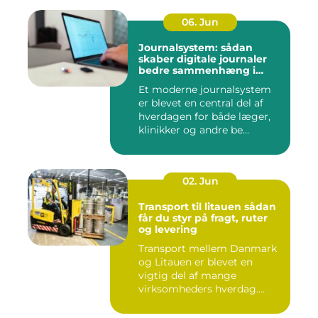
06. Jun
Journalsystem: sådan
skaber digitale journaler
bedre sammenhæng i
sundheden
Et moderne journalsystem
er blevet en central del af
hverdagen for både læger,
klinikker og andre be...
02. Jun
Transport til litauen sådan
får du styr på fragt, ruter
og levering
Transport mellem Danmark
og Litauen er blevet en
vigtig del af mange
virksomheders hverdag.
Både ind...