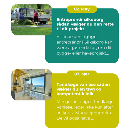
02. May
Entreprenør silkeborg
sådan vælger du den rette
til dit projekt
At finde den rigtige
entreprenør i Silkeborg kan
være afgørende for, om dit
bygge- eller haveprojekt...
07. Mar
Tandlæge vanløse sådan
vælger du en tryg og
kompetent klinik
Mange, der søger Tandlæge
Vanløse, leder ikke kun efter
en kort afstand hjemmefra.
De vil også have ...