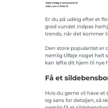
Er du på udkig efter et f
grad vundet indpas herhje
trends, når det kommer t
Den store popularitet er 
nemlig tilføje noget helt s
kan løfte dit hjem til ny
Få et sildebensbo
Hvis du gerne vil have e
og sans for detaljen, så s
nemlig få et sildebensbord