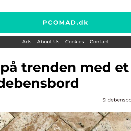
PCOMAD.
dk
Ads
About Us
Cookies
Contact
ldebensbord
Sildebensb