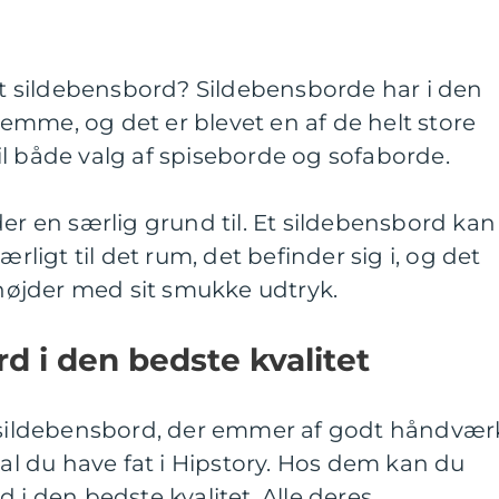
lot sildebensbord? Sildebensborde har i den
mme, og det er blevet en af de helt store
il både valg af spiseborde og sofaborde.
der en særlig grund til. Et sildebensbord kan
ærligt til det rum, det befinder sig i, og det
e højder med sit smukke udtryk.
rd i den bedste kvalitet
t sildebensbord, der emmer af godt håndvær
kal du have fat i Hipstory. Hos dem kan du
 i den bedste kvalitet. Alle deres