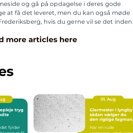
mmeside og gå på opdagelse i deres gode
e at få det leveret, men du kan også møde
ederiksberg, hvis du gerne vil se det inden
d more articles here
es
Aug
01. Aug
leje tryg
Glarmester i lyngby
endte
sådan vælger du
den rigtige fagman
til opgaven
det fylder
Når en rude
 hjemmet få
sprænger, vinduerne