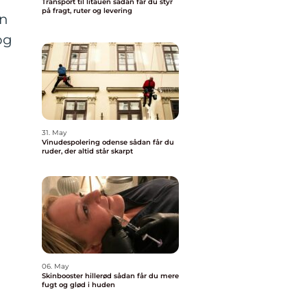
Transport til litauen sådan får du styr
på fragt, ruter og levering
en
og
31. May
Vinudespolering odense sådan får du
ruder, der altid står skarpt
06. May
Skinbooster hillerød sådan får du mere
fugt og glød i huden