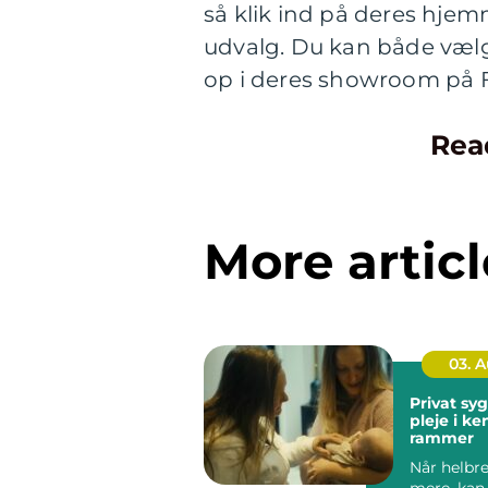
så klik ind på deres hje
udvalg. Du kan både vælg
op i deres showroom på Fr
Rea
More articl
03. 
Privat sygep
pleje i k
rammer
Når helbre
mere, kan