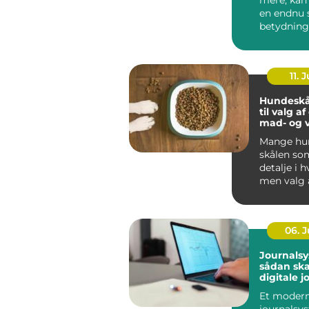
en endnu 
betydning
oplever, a
be...
11. J
Hundeskå
til valg a
mad- og 
Mange hun
skålen som
detalje i 
men valg 
vandskå...
06. 
Journalsy
sådan sk
digitale j
bedre
Et moder
sammenh
journalsy