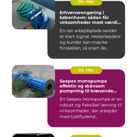
04. Mar
Erhvervsrengøring i
københavn: sådan får
virksomheder mest værdi
for pengene
En ren arbejdsplads sender
et klart signal. Medarbejdere
og kunder kan mærke
forskellen, så snart de...
02. Mar
Seepex monopumpe
effektiv og skånsom
pumpning til krævende
opgaver
En Seepex Monopumpe er en
robust og fleksibel løsning til
virksomheder, der arbejder
med tyktflydend...