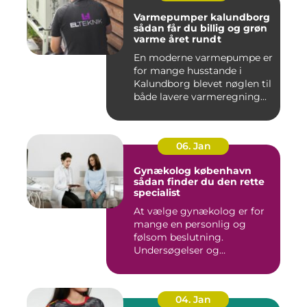
Varmepumper kalundborg
sådan får du billig og grøn
varme året rundt
En moderne varmepumpe er
for mange husstande i
Kalundborg blevet nøglen til
både lavere varmeregning...
06. Jan
Gynækolog københavn
sådan finder du den rette
specialist
At vælge gynækolog er for
mange en personlig og
følsom beslutning.
Undersøgelser og
behandlinger for...
04. Jan