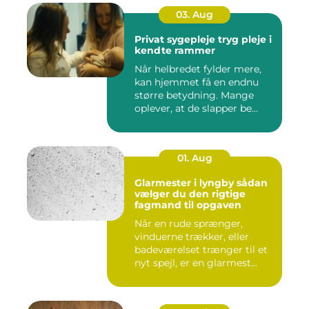
03. Aug
Privat sygepleje tryg pleje i
kendte rammer
Når helbredet fylder mere,
kan hjemmet få en endnu
større betydning. Mange
oplever, at de slapper be...
01. Aug
Glarmester i lyngby sådan
vælger du den rigtige
fagmand til opgaven
Når en rude sprænger,
vinduerne trækker, eller
badeværelset trænger til et
nyt spejl, er en glarmest...