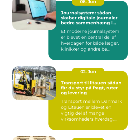
06. Jun
Journalsystem: sådan
skaber digitale journaler
bedre sammenhæng i
sundheden
Et moderne journalsystem
er blevet en central del af
hverdagen for både læger,
klinikker og andre be...
02. Jun
Transport til litauen sådan
får du styr på fragt, ruter
og levering
Transport mellem Danmark
og Litauen er blevet en
vigtig del af mange
virksomheders hverdag.
Både ind...