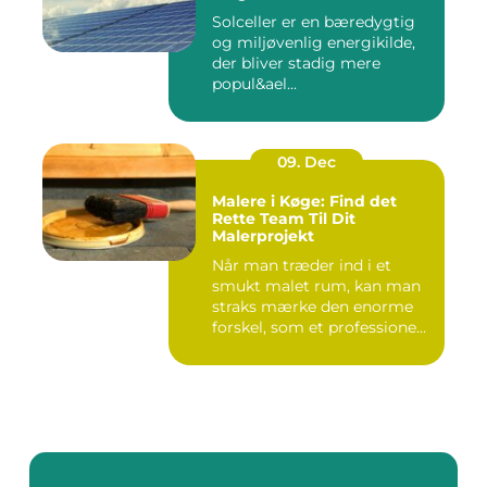
Solceller er en bæredygtig
og miljøvenlig energikilde,
der bliver stadig mere
popul&ael...
09. Dec
Malere i Køge: Find det
Rette Team Til Dit
Malerprojekt
Når man træder ind i et
smukt malet rum, kan man
straks mærke den enorme
forskel, som et professione...