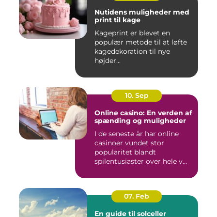
Nutidens muligheder med
print til kage
Kageprint er blevet en
populær metode til at løfte
kagedekoration til nye
højder...
10. Sep
Online casino: En verden af
spænding og muligheder
I de seneste år har online
casinoer vundet stor
popularitet blandt
spilentusiaster over hele v...
07. Feb
En guide til solceller