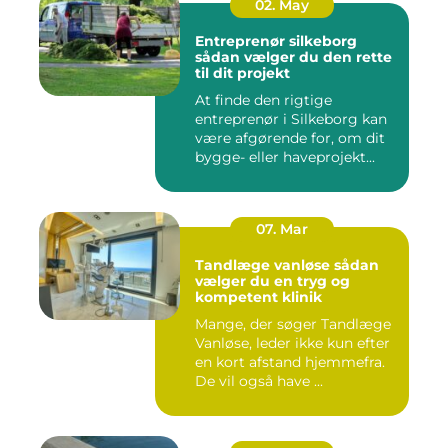
02. May
Entreprenør silkeborg
sådan vælger du den rette
til dit projekt
At finde den rigtige
entreprenør i Silkeborg kan
være afgørende for, om dit
bygge- eller haveprojekt...
07. Mar
Tandlæge vanløse sådan
vælger du en tryg og
kompetent klinik
Mange, der søger Tandlæge
Vanløse, leder ikke kun efter
en kort afstand hjemmefra.
De vil også have ...