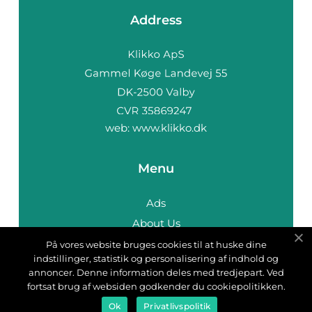
Address
web:
www.klikko.dk
Menu
Ads
About Us
Cookies
På vores website bruges cookies til at huske dine
indstillinger, statistik og personalisering af indhold og
Contact
annoncer. Denne information deles med tredjepart. Ved
Sitemap
fortsat brug af websiden godkender du cookiepolitikken.
Ok
Privatlivspolitik