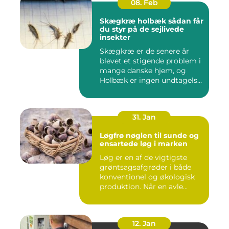
08. Feb
Skægkræ holbæk sådan får
du styr på de sejlivede
insekter
Skægkræ er de senere år
blevet et stigende problem i
mange danske hjem, og
Holbæk er ingen undtagels...
31. Jan
Løgfrø nøglen til sunde og
ensartede løg i marken
Løg er en af de vigtigste
grøntsagsafgrøder i både
konventionel og økologisk
produktion. Når en avle...
12. Jan