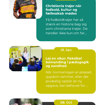
Christiania trøjer når
fodbold, kultur og
fællesskab mødes
Få fodboldtrøjer har så
stærk en historie bag sig
som christiania trøjer. De
handler ikke kun om far...
01. Jan
Lej en vikar: fleksibel
bemanding i pædagogik
og sundhed
Når normeringen er presset,
sygdom rammer, eller der
pludselig opstår en ny
opgave, kan behovet for ...
08. Oct