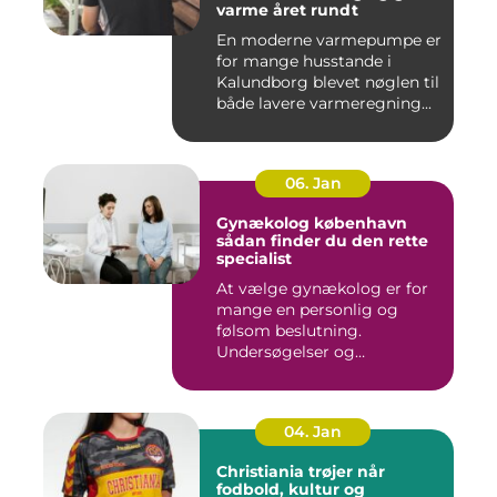
varme året rundt
En moderne varmepumpe er
for mange husstande i
Kalundborg blevet nøglen til
både lavere varmeregning...
06. Jan
Gynækolog københavn
sådan finder du den rette
specialist
At vælge gynækolog er for
mange en personlig og
følsom beslutning.
Undersøgelser og
behandlinger for...
04. Jan
Christiania trøjer når
fodbold, kultur og