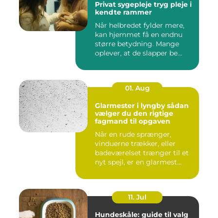
Privat sygepleje tryg pleje i
kendte rammer
Når helbredet fylder mere,
kan hjemmet få en endnu
større betydning. Mange
oplever, at de slapper be...
01. Aug
Glarmester i lyngby sådan
vælger du den rigtige
fagmand til opgaven
Når en rude sprænger,
vinduerne trækker, eller
badeværelset trænger til et
nyt spejl, er en glarmest...
11. Jul
Hundeskåle: guide til valg