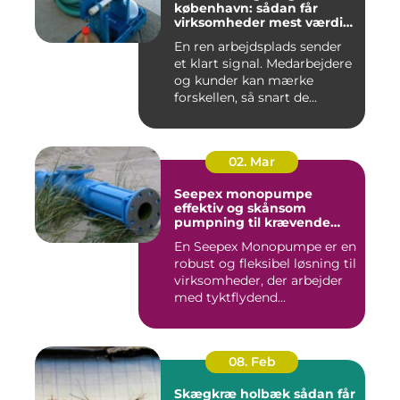
københavn: sådan får
virksomheder mest værdi
for pengene
En ren arbejdsplads sender
et klart signal. Medarbejdere
og kunder kan mærke
forskellen, så snart de...
02. Mar
Seepex monopumpe
effektiv og skånsom
pumpning til krævende
opgaver
En Seepex Monopumpe er en
robust og fleksibel løsning til
virksomheder, der arbejder
med tyktflydend...
08. Feb
Skægkræ holbæk sådan får