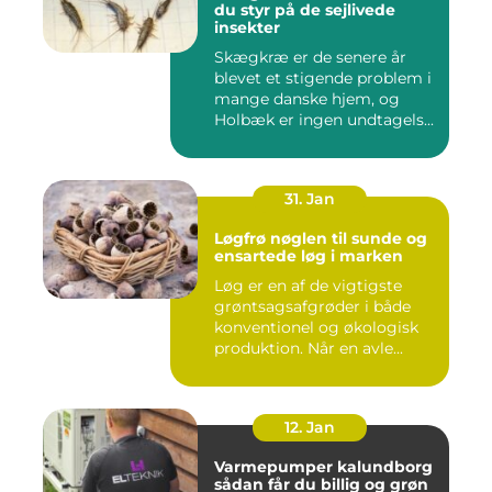
du styr på de sejlivede
insekter
Skægkræ er de senere år
blevet et stigende problem i
mange danske hjem, og
Holbæk er ingen undtagels...
31. Jan
Løgfrø nøglen til sunde og
ensartede løg i marken
Løg er en af de vigtigste
grøntsagsafgrøder i både
konventionel og økologisk
produktion. Når en avle...
12. Jan
Varmepumper kalundborg
sådan får du billig og grøn