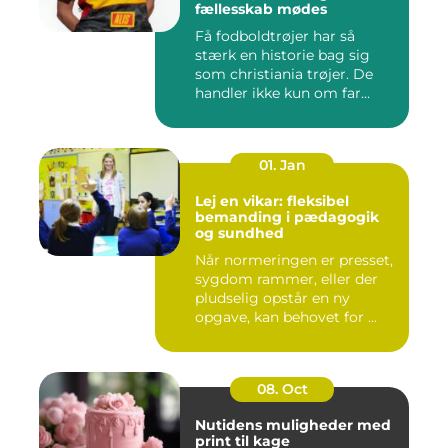
fællesskab mødes
Få fodboldtrøjer har så
stærk en historie bag sig
som christiania trøjer. De
handler ikke kun om far...
01. Jan
Lej en vikar: fleksibel
bemanding i pædagogik
og sundhed
Når normeringen er presset,
sygdom rammer, eller der
pludselig opstår en ny
opgave, kan behovet for ...
08. Oct
Nutidens muligheder med
print til kage