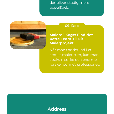
der bliver stadig mere
popul&ael...
09. Dec
Malere i Køge: Find det
Rette Team Til Dit
Malerprojekt
Når man træder ind i et
smukt malet rum, kan man
straks mærke den enorme
forskel, som et professione...
Address