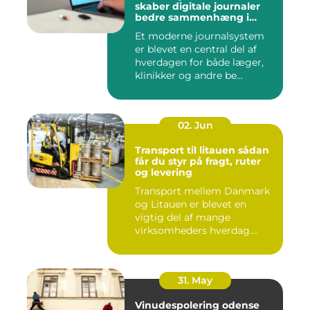
skaber digitale journaler
bedre sammenhæng i
sundheden
Et moderne journalsystem
er blevet en central del af
hverdagen for både læger,
klinikker og andre be...
02. Jun
Transport til litauen sådan
får du styr på fragt, ruter
og levering
Transport mellem Danmark
og Litauen er blevet en
vigtig del af mange
virksomheders hverdag.
Både ind...
31. May
Vinudespolering odense