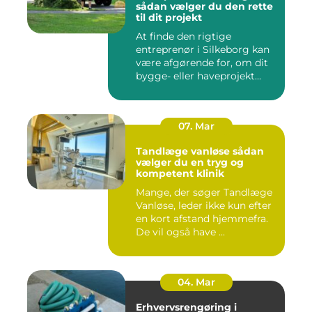
sådan vælger du den rette
til dit projekt
At finde den rigtige
entreprenør i Silkeborg kan
være afgørende for, om dit
bygge- eller haveprojekt...
07. Mar
Tandlæge vanløse sådan
vælger du en tryg og
kompetent klinik
Mange, der søger Tandlæge
Vanløse, leder ikke kun efter
en kort afstand hjemmefra.
De vil også have ...
04. Mar
Erhvervsrengøring i