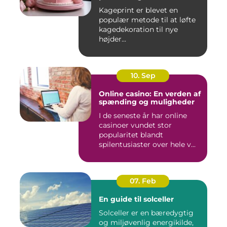
Kageprint er blevet en
populær metode til at løfte
kagedekoration til nye
højder...
10. Sep
Online casino: En verden af
spænding og muligheder
I de seneste år har online
casinoer vundet stor
popularitet blandt
spilentusiaster over hele v...
07. Feb
En guide til solceller
Solceller er en bæredygtig
og miljøvenlig energikilde,