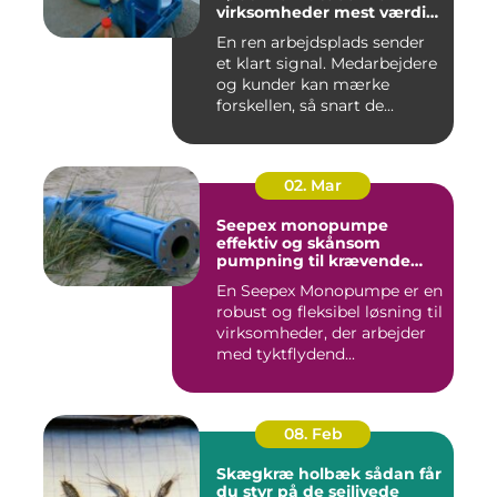
virksomheder mest værdi
for pengene
En ren arbejdsplads sender
et klart signal. Medarbejdere
og kunder kan mærke
forskellen, så snart de...
02. Mar
Seepex monopumpe
effektiv og skånsom
pumpning til krævende
opgaver
En Seepex Monopumpe er en
robust og fleksibel løsning til
virksomheder, der arbejder
med tyktflydend...
08. Feb
Skægkræ holbæk sådan får
du styr på de sejlivede