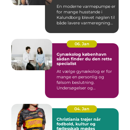
En moderne varmepumpe er
for mange husstande i
Kalundborg blevet nøglen til
både lavere varmeregning...
06. Jan
Gynækolog københavn
sådan finder du den rette
specialist
At vælge gynækolog er for
mange en personlig og
følsom beslutning.
Undersøgelser og
behandlinger for...
04. Jan
Christiania trøjer når
fodbold, kultur og
fællesskab mødes