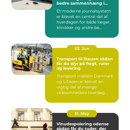
bedre sammenhæng i
sundheden
Et moderne journalsystem
er blevet en central del af
hverdagen for både læger,
klinikker og andre be...
02. Jun
Transport til litauen sådan
får du styr på fragt, ruter
og levering
Transport mellem Danmark
og Litauen er blevet en
vigtig del af mange
virksomheders hverdag.
Både ind...
31. May
Vinudespolering odense
sådan får du ruder, der