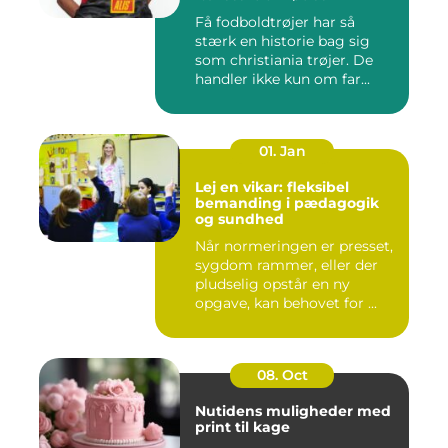
Få fodboldtrøjer har så
stærk en historie bag sig
som christiania trøjer. De
handler ikke kun om far...
01. Jan
Lej en vikar: fleksibel
bemanding i pædagogik
og sundhed
Når normeringen er presset,
sygdom rammer, eller der
pludselig opstår en ny
opgave, kan behovet for ...
08. Oct
Nutidens muligheder med
print til kage