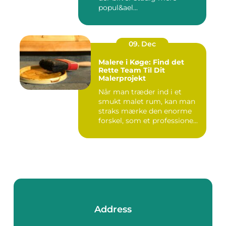
popul&ael...
09. Dec
Malere i Køge: Find det
Rette Team Til Dit
Malerprojekt
Når man træder ind i et
smukt malet rum, kan man
straks mærke den enorme
forskel, som et professione...
Address