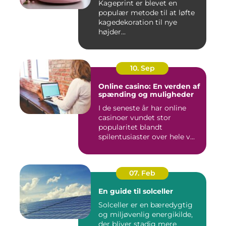
Kageprint er blevet en
populær metode til at løfte
kagedekoration til nye
højder...
10. Sep
Online casino: En verden af
spænding og muligheder
I de seneste år har online
casinoer vundet stor
popularitet blandt
spilentusiaster over hele v...
07. Feb
En guide til solceller
Solceller er en bæredygtig
og miljøvenlig energikilde,
der bliver stadig mere