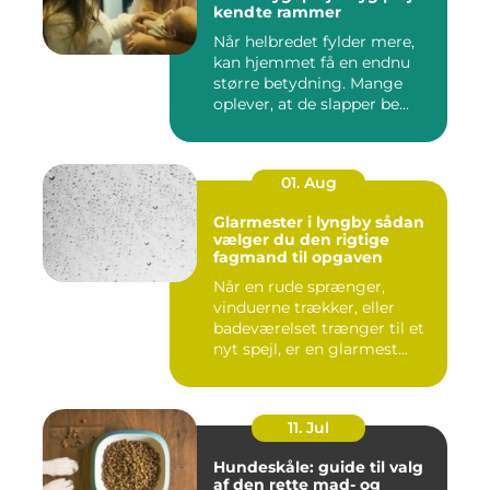
kendte rammer
Når helbredet fylder mere,
kan hjemmet få en endnu
større betydning. Mange
oplever, at de slapper be...
01. Aug
Glarmester i lyngby sådan
vælger du den rigtige
fagmand til opgaven
Når en rude sprænger,
vinduerne trækker, eller
badeværelset trænger til et
nyt spejl, er en glarmest...
11. Jul
Hundeskåle: guide til valg
af den rette mad- og