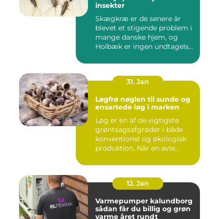
insekter
Skægkræ er de senere år
blevet et stigende problem i
mange danske hjem, og
Holbæk er ingen undtagels...
31. Jan
Løgfrø nøglen til sunde og
ensartede løg i marken
Løg er en af de vigtigste
grøntsagsafgrøder i både
konventionel og økologisk
produktion. Når en avle...
12. Jan
Varmepumper kalundborg
sådan får du billig og grøn
varme året rundt