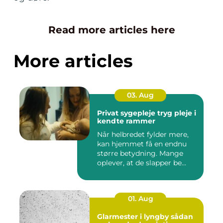
Read more articles here
More articles
03. Aug
Privat sygepleje tryg pleje i
kendte rammer
Når helbredet fylder mere,
kan hjemmet få en endnu
større betydning. Mange
oplever, at de slapper be...
01. Aug
Glarmester i lyngby sådan