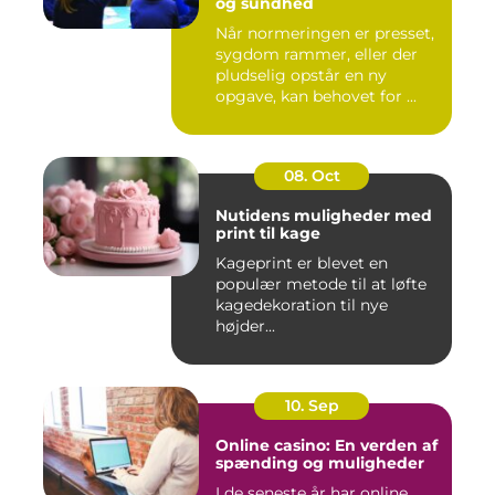
og sundhed
Når normeringen er presset,
sygdom rammer, eller der
pludselig opstår en ny
opgave, kan behovet for ...
08. Oct
Nutidens muligheder med
print til kage
Kageprint er blevet en
populær metode til at løfte
kagedekoration til nye
højder...
10. Sep
Online casino: En verden af
spænding og muligheder
I de seneste år har online