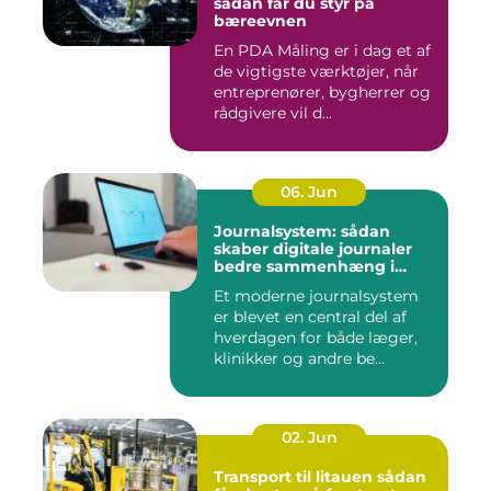
sådan får du styr på
bæreevnen
En PDA Måling er i dag et af
de vigtigste værktøjer, når
entreprenører, bygherrer og
rådgivere vil d...
06. Jun
Journalsystem: sådan
skaber digitale journaler
bedre sammenhæng i
sundheden
Et moderne journalsystem
er blevet en central del af
hverdagen for både læger,
klinikker og andre be...
02. Jun
Transport til litauen sådan