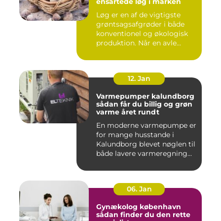
ensartede løg i marken
Løg er en af de vigtigste
grøntsagsafgrøder i både
konventionel og økologisk
produktion. Når en avle...
12. Jan
Varmepumper kalundborg
sådan får du billig og grøn
varme året rundt
En moderne varmepumpe er
for mange husstande i
Kalundborg blevet nøglen til
både lavere varmeregning...
06. Jan
Gynækolog københavn
sådan finder du den rette