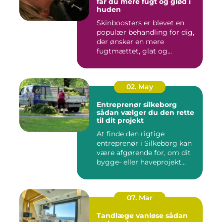
får du mere fugt og glød i
huden
Skinboosters er blevet en
populær behandling for dig,
der ønsker en mere
fugtmættet, glat og
spændst...
02. May
Entreprenør silkeborg
sådan vælger du den rette
til dit projekt
At finde den rigtige
entreprenør i Silkeborg kan
være afgørende for, om dit
bygge- eller haveprojekt...
07. Mar
Tandlæge vanløse sådan