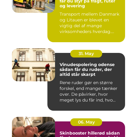
får du styr på fragt, ruter
og levering
Transport mellem Danmark
og Litauen er blevet en
vigtig del af mange
virksomheders hverdag.
Både ind...
31. May
Vinudespolering odense
sådan får du ruder, der
altid står skarpt
Rene ruder gør en større
forskel, end mange tænker
over. De påvirker, hvor
meget lys du får ind, hvo...
06. May
Skinbooster hillerød sådan