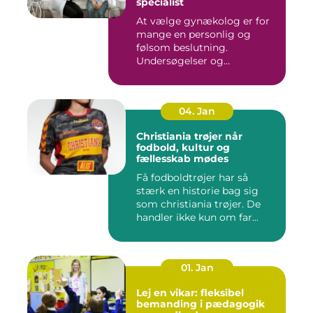
specialist
At vælge gynækolog er for
mange en personlig og
følsom beslutning.
Undersøgelser og
behandlinger for...
04. Jan
Christiania trøjer når
fodbold, kultur og
fællesskab mødes
Få fodboldtrøjer har så
stærk en historie bag sig
som christiania trøjer. De
handler ikke kun om far...
01. Jan
Lej en vikar: fleksibel
bemanding i pædagogik