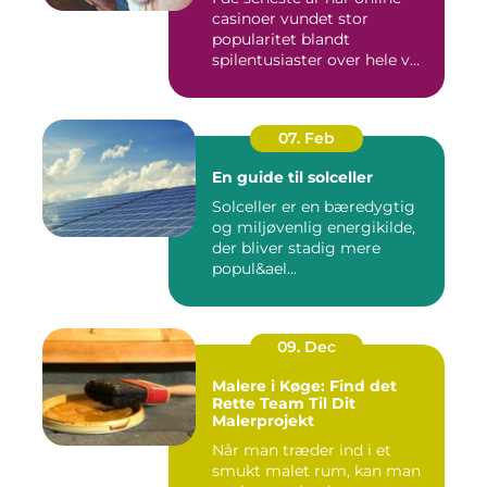
casinoer vundet stor
popularitet blandt
spilentusiaster over hele v...
07. Feb
En guide til solceller
Solceller er en bæredygtig
og miljøvenlig energikilde,
der bliver stadig mere
popul&ael...
09. Dec
Malere i Køge: Find det
Rette Team Til Dit
Malerprojekt
Når man træder ind i et
smukt malet rum, kan man