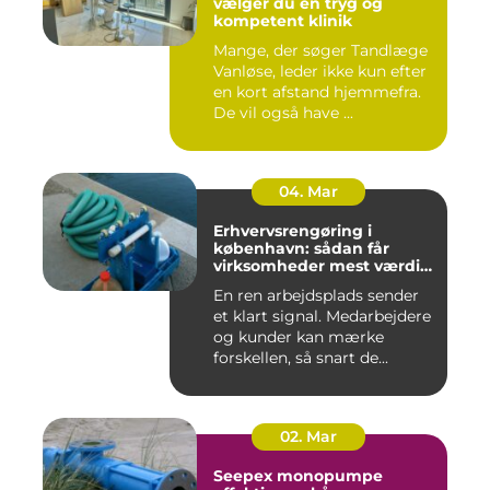
vælger du en tryg og
kompetent klinik
Mange, der søger Tandlæge
Vanløse, leder ikke kun efter
en kort afstand hjemmefra.
De vil også have ...
04. Mar
Erhvervsrengøring i
københavn: sådan får
virksomheder mest værdi
for pengene
En ren arbejdsplads sender
et klart signal. Medarbejdere
og kunder kan mærke
forskellen, så snart de...
02. Mar
Seepex monopumpe