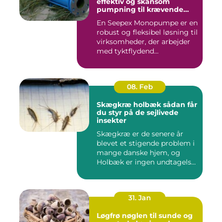
effektiv og skånsom
pumpning til krævende
opgaver
En Seepex Monopumpe er en
robust og fleksibel løsning til
virksomheder, der arbejder
med tyktflydend...
08. Feb
Skægkræ holbæk sådan får
du styr på de sejlivede
insekter
Skægkræ er de senere år
blevet et stigende problem i
mange danske hjem, og
Holbæk er ingen undtagels...
31. Jan
Løgfrø nøglen til sunde og