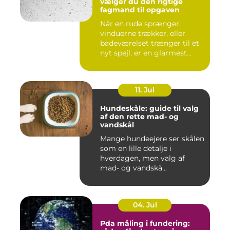
vælger du den rigtige
fagmand til opgaven
Når en rude sprænger,
vinduerne trækker, eller
badeværelset trænger til et
nyt spejl, er en glarmest...
11. Jul
Hundeskåle: guide til valg
af den rette mad- og
vandskål
Mange hundeejere ser skålen
som en lille detalje i
hverdagen, men valg af
mad- og vandskå...
04. Jul
Pda måling i fundering: