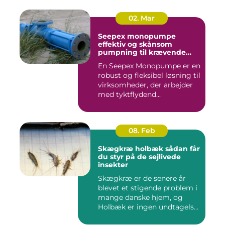
02. Mar
Seepex monopumpe
effektiv og skånsom
pumpning til krævende
opgaver
En Seepex Monopumpe er en
robust og fleksibel løsning til
virksomheder, der arbejder
med tyktflydend...
08. Feb
Skægkræ holbæk sådan får
du styr på de sejlivede
insekter
Skægkræ er de senere år
blevet et stigende problem i
mange danske hjem, og
Holbæk er ingen undtagels...