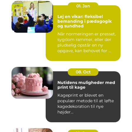
01. Jan
Lej en vikar: fleksibel
bemanding i pædagogik
og sundhed
Når normeringen er presset,
sygdom rammer, eller der
pludselig opstår en ny
opgave, kan behovet for ...
08. Oct
Nutidens muligheder med
print til kage
Kageprint er blevet en
populær metode til at løfte
kagedekoration til nye
højder...