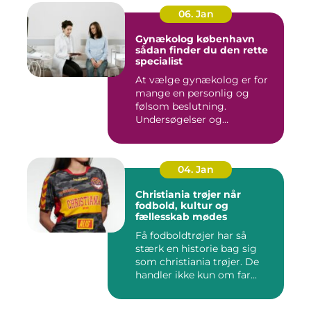
06. Jan
Gynækolog københavn
sådan finder du den rette
specialist
At vælge gynækolog er for
mange en personlig og
følsom beslutning.
Undersøgelser og
behandlinger for...
04. Jan
Christiania trøjer når
fodbold, kultur og
fællesskab mødes
Få fodboldtrøjer har så
stærk en historie bag sig
som christiania trøjer. De
handler ikke kun om far...