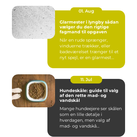
01. Aug
Glarmester i lyngby sådan
vælger du den rigtige
fagmand til opgaven
Når en rude sprænger,
vinduerne trækker, eller
badeværelset trænger til et
nyt spejl, er en glarmest...
11. Jul
Hundeskåle: guide til valg
af den rette mad- og
vandskål
Mange hundeejere ser skålen
som en lille detalje i
hverdagen, men valg af
mad- og vandskå...