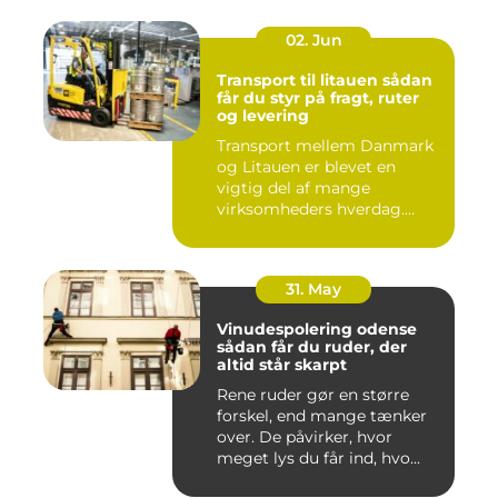
02. Jun
Transport til litauen sådan
får du styr på fragt, ruter
og levering
Transport mellem Danmark
og Litauen er blevet en
vigtig del af mange
virksomheders hverdag.
Både ind...
31. May
Vinudespolering odense
sådan får du ruder, der
altid står skarpt
Rene ruder gør en større
forskel, end mange tænker
over. De påvirker, hvor
meget lys du får ind, hvo...