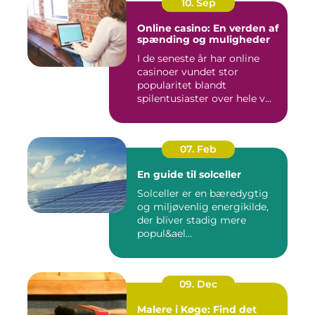
10. Sep
Online casino: En verden af
spænding og muligheder
I de seneste år har online
casinoer vundet stor
popularitet blandt
spilentusiaster over hele v...
07. Feb
En guide til solceller
Solceller er en bæredygtig
og miljøvenlig energikilde,
der bliver stadig mere
popul&ael...
09. Dec
Malere i Køge: Find det