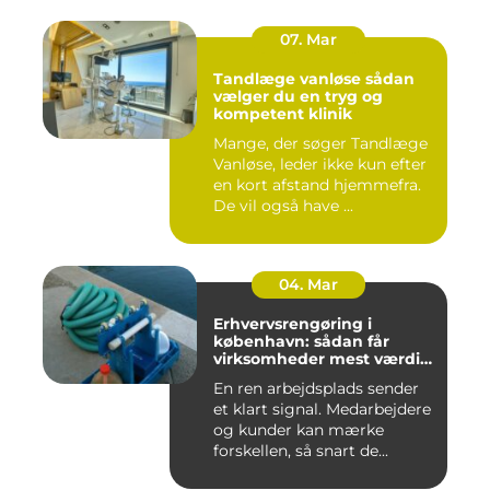
07. Mar
Tandlæge vanløse sådan
vælger du en tryg og
kompetent klinik
Mange, der søger Tandlæge
Vanløse, leder ikke kun efter
en kort afstand hjemmefra.
De vil også have ...
04. Mar
Erhvervsrengøring i
københavn: sådan får
virksomheder mest værdi
for pengene
En ren arbejdsplads sender
et klart signal. Medarbejdere
og kunder kan mærke
forskellen, så snart de...