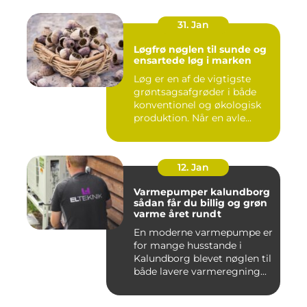
31. Jan
Løgfrø nøglen til sunde og
ensartede løg i marken
Løg er en af de vigtigste
grøntsagsafgrøder i både
konventionel og økologisk
produktion. Når en avle...
12. Jan
Varmepumper kalundborg
sådan får du billig og grøn
varme året rundt
En moderne varmepumpe er
for mange husstande i
Kalundborg blevet nøglen til
både lavere varmeregning...