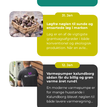
31. Jan
Løgfrø nøglen til sunde og
ensartede løg i marken
Løg er en af de vigtigste
grøntsagsafgrøder i både
konventionel og økologisk
produktion. Når en avle...
12. Jan
Varmepumper kalundborg
sådan får du billig og grøn
varme året rundt
En moderne varmepumpe er
for mange husstande i
Kalundborg blevet nøglen til
både lavere varmeregning...