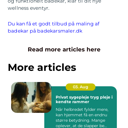
og funktionelt badekar, klar til dit nye
wellness eventyr.
Du kan få et godt tilbud på maling af
badekar på badekarsmaler.dk
Read more articles here
More articles
03. Aug
Privat sygepleje tryg pleje i
kendte rammer
Når helbredet fylder mere,
kan hjemmet få en endnu
større betydning. Mange
oplever, at de slapper be...