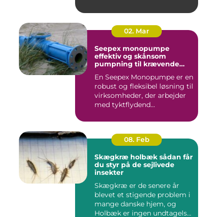
02. Mar
Seepex monopumpe
effektiv og skånsom
pumpning til krævende
opgaver
En Seepex Monopumpe er en
robust og fleksibel løsning til
virksomheder, der arbejder
med tyktflydend...
08. Feb
Skægkræ holbæk sådan får
du styr på de sejlivede
insekter
Skægkræ er de senere år
blevet et stigende problem i
mange danske hjem, og
Holbæk er ingen undtagels...