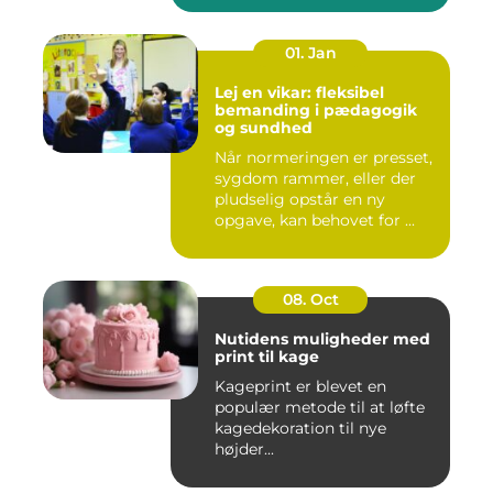
01. Jan
Lej en vikar: fleksibel
bemanding i pædagogik
og sundhed
Når normeringen er presset,
sygdom rammer, eller der
pludselig opstår en ny
opgave, kan behovet for ...
08. Oct
Nutidens muligheder med
print til kage
Kageprint er blevet en
populær metode til at løfte
kagedekoration til nye
højder...