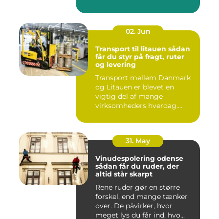
02. Jun
Transport til litauen sådan
får du styr på fragt, ruter
og levering
Transport mellem Danmark
og Litauen er blevet en
vigtig del af mange
virksomheders hverdag.
Både ind...
31. May
Vinudespolering odense
sådan får du ruder, der
altid står skarpt
Rene ruder gør en større
forskel, end mange tænker
over. De påvirker, hvor
meget lys du får ind, hvo...