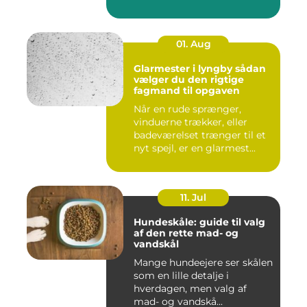
01. Aug
Glarmester i lyngby sådan
vælger du den rigtige
fagmand til opgaven
Når en rude sprænger,
vinduerne trækker, eller
badeværelset trænger til et
nyt spejl, er en glarmest...
11. Jul
Hundeskåle: guide til valg
af den rette mad- og
vandskål
Mange hundeejere ser skålen
som en lille detalje i
hverdagen, men valg af
mad- og vandskå...