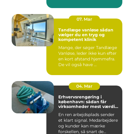
07. Mar
Tandlæge vanløse sådan
vælger du en tryg og
kompetent klinik
Mange, der søger Tandlæge
Vanløse, leder ikke kun efter
en kort afstand hjemmefra.
De vil også have ...
04. Mar
Erhvervsrengøring i
københavn: sådan får
virksomheder mest værdi
for pengene
En ren arbejdsplads sender
et klart signal. Medarbejdere
og kunder kan mærke
forskellen, så snart de...