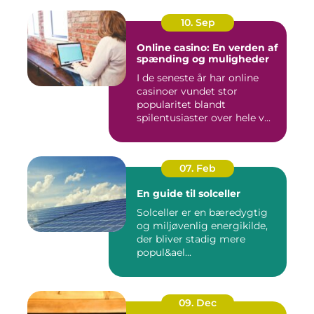
10. Sep
Online casino: En verden af
spænding og muligheder
I de seneste år har online
casinoer vundet stor
popularitet blandt
spilentusiaster over hele v...
07. Feb
En guide til solceller
Solceller er en bæredygtig
og miljøvenlig energikilde,
der bliver stadig mere
popul&ael...
09. Dec