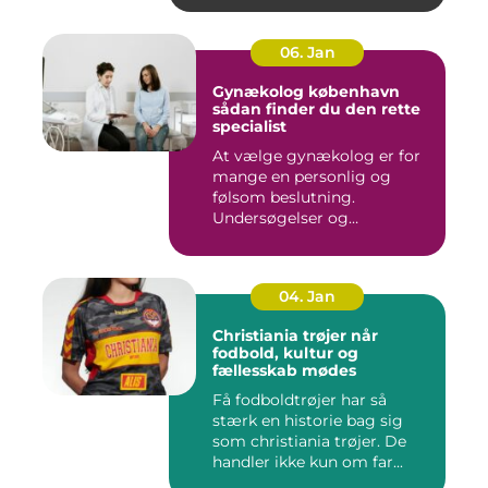
06. Jan
Gynækolog københavn
sådan finder du den rette
specialist
At vælge gynækolog er for
mange en personlig og
følsom beslutning.
Undersøgelser og
behandlinger for...
04. Jan
Christiania trøjer når
fodbold, kultur og
fællesskab mødes
Få fodboldtrøjer har så
stærk en historie bag sig
som christiania trøjer. De
handler ikke kun om far...