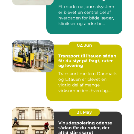
sundheden
Et moderne journalsystem
er blevet en central del af
hverdagen for både læger,
klinikker og andre be...
02. Jun
Transport til litauen sådan
får du styr på fragt, ruter
og levering
Transport mellem Danmark
og Litauen er blevet en
vigtig del af mange
virksomheders hverdag.
Både ind...
31. May
Vinudespolering odense
sådan får du ruder, der
altid står skarpt