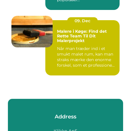
09. Dec
Malere i Køge: Find det
Rette Team Til Dit
Malerprojekt
Når man træder ind i et
smukt malet rum, kan man
straks mærke den enorme
forskel, som et professione...
Address