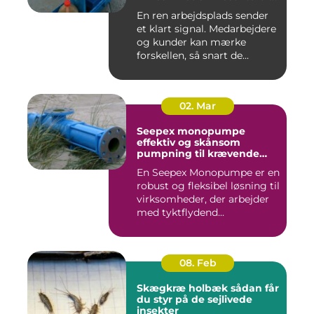
for pengene
En ren arbejdsplads sender
et klart signal. Medarbejdere
og kunder kan mærke
forskellen, så snart de...
02. Mar
Seepex monopumpe
effektiv og skånsom
pumpning til krævende
opgaver
En Seepex Monopumpe er en
robust og fleksibel løsning til
virksomheder, der arbejder
med tyktflydend...
08. Feb
Skægkræ holbæk sådan får
du styr på de sejlivede
insekter