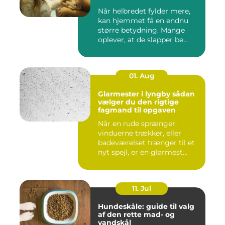
Når helbredet fylder mere,
kan hjemmet få en endnu
større betydning. Mange
oplever, at de slapper be...
01. Aug
Glarmester i lyngby sådan
vælger du den rigtige
fagmand til opgaven
Når en rude sprænger,
vinduerne trækker, eller
badeværelset trænger til et
nyt spejl, er en glarmest...
11. Jul
Hundeskåle: guide til valg
af den rette mad- og
vandskål