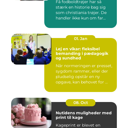
Få fodboldtrøjer har så
stærk en historie bag sig
som christiania trøjer. De
handler ikke kun om far...
01. Jan
Lej en vikar: fleksibel
bemanding i pædagogik
og sundhed
Når normeringen er presset,
sygdom rammer, eller der
pludselig opstår en ny
opgave, kan behovet for ...
08. Oct
Nutidens muligheder med
print til kage
Kageprint er blevet en