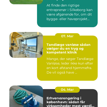
At finde den rigtige
entreprenør i Silkeborg kan
være afgørende for, om dit
bygge- eller haveprojekt...
07. Mar
Tandlæge vanløse sådan
vælger du en tryg og
kompetent klinik
Mange, der søger Tandlæge
Vanløse, leder ikke kun efter
en kort afstand hjemmefra.
De vil også have ...
04. Mar
Erhvervsrengøring i
københavn: sådan får
virksomheder mest værdi