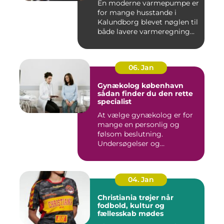
En moderne varmepumpe er
for mange husstande i
Kalundborg blevet nøglen til
både lavere varmeregning...
06. Jan
Gynækolog københavn
sådan finder du den rette
specialist
At vælge gynækolog er for
mange en personlig og
følsom beslutning.
Undersøgelser og
behandlinger for...
04. Jan
Christiania trøjer når
fodbold, kultur og
fællesskab mødes