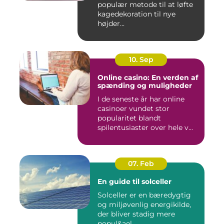
populær metode til at løfte
kagedekoration til nye
højder...
10. Sep
Online casino: En verden af
spænding og muligheder
I de seneste år har online
casinoer vundet stor
popularitet blandt
spilentusiaster over hele v...
07. Feb
En guide til solceller
Solceller er en bæredygtig
og miljøvenlig energikilde,
der bliver stadig mere
popul&ael...