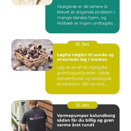
Skægkræ er de senere år
blevet et stigende problem i
mange danske hjem, og
Holbæk er ingen undtagels...
31. Jan
Løgfrø nøglen til sunde og
ensartede løg i marken
Løg er en af de vigtigste
grøntsagsafgrøder i både
konventionel og økologisk
produktion. Når en avle...
12. Jan
Varmepumper kalundborg
sådan får du billig og grøn
varme året rundt