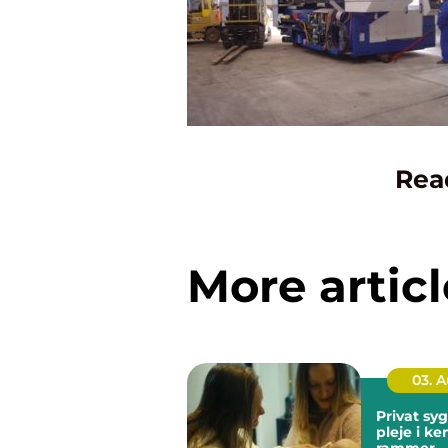
Rea
More articl
03. 
Privat sygep
pleje i k
rammer