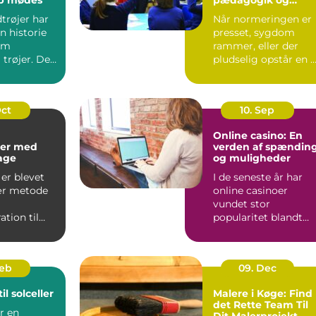
sundhed
trøjer har
Når normeringen er
n historie
presset, sygdom
om
rammer, eller der
 trøjer. De
pludselig opstår en 
kke kun om
opgave, kan behovet
for ...
Oct
10. Sep
Online casino: En
er med
verden af spændin
kage
og muligheder
er blevet
I de seneste år har
ær metode
online casinoer
vundet stor
tion til
popularitet blandt
..
spilentusiaster over
hele v...
Feb
09. Dec
il solceller
Malere i Køge: Find
det Rette Team Til
er en
Dit Malerprojekt