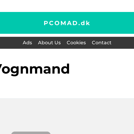
PCOMAD.
dk
Ads
About Us
Cookies
Contact
vognmand