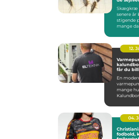
Skægkræ 
senere år 
stigende 
mange da
og Holbæk
undtagels.
12. 
Varmepu
kalundborg s
får du bil
varme åre
En moder
varmepum
mange hus
Kalundbor
nøglen til
varmeregn
04. 
Christiania 
fodbold, 
fællessk