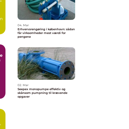
en
04. Mar
Erhvervsrengøring i københavn: sådan
får virksomheder mest værdi for
pengene
e
m
02. Mar
Seepex monopumpe effektiv og
skånsom pumpning til krævende
opgaver
e