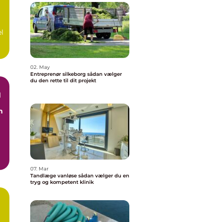
el
02. May
Entreprenør silkeborg sådan vælger
du den rette til dit projekt
d
n
07. Mar
Tandlæge vanløse sådan vælger du en
tryg og kompetent klinik
n