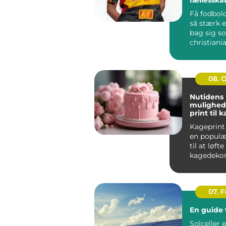
Få fodbold
så stærk e
bag sig s
christiania
handler i
far...
08. 
Nutidens
mulighed
print til 
Kageprint 
en popul
til at løfte
kagedekora
nye højder.
07. 
En guide t
Solceller 