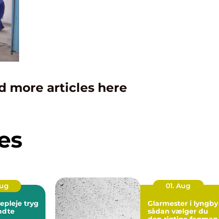
d more articles here
es
Aug
01. Aug
leje tryg
Glarmester i lyngby
endte
sådan vælger du
den rigtige fagman