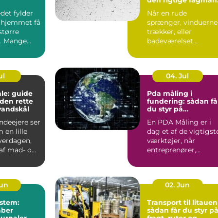
til opgaven
det fylder
Når en rude
 hjemmet få
sprænger, vinduerne
større
trækker, eller
. Mange
badeværelset
t de slapper
trænger til et nyt
spejl, er en glarmest..
ul
04. Jul
le: guide
Pda måling i
f den rette
fundering: sådan få
vandskål
du styr på
bæreevnen
deejere ser
En PDA Måling er i
 en lille
dag et af de vigtigst
hverdagen,
værktøjer, når
af mad- og
entreprenører,
bygherrer og
rådgivere vil d...
Jun
02. Jun
stem:
Transport til litauen
aber
sådan får du styr p
ournaler
fragt, ruter og