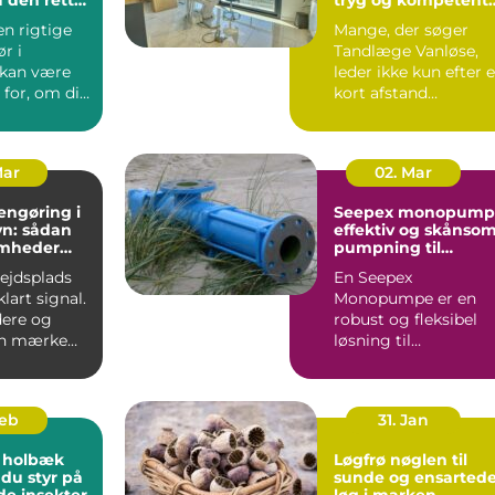
jekt
klinik
en rigtige
Mange, der søger
r i
Tandlæge Vanløse,
 kan være
leder ikke kun efter 
for, om dit
kort afstand
er
hjemmefra. De vil
t...
også have ...
Mar
02. Mar
engøring i
Seepex monopump
n: sådan
effektiv og skånso
omheder
pumpning til
i for
krævende opgaver
bejdsplads
En Seepex
lart signal.
Monopumpe er en
ere og
robust og fleksibel
an mærke
løsning til
 så snart
virksomheder, der
arbejder med
tyktflydend...
Feb
31. Jan
 holbæk
Løgfrø nøglen til
 du styr på
sunde og ensarted
de insekter
løg i marken