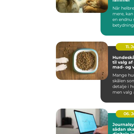
Når helbre
mere, kan
en endnu 
betydning
oplever, a
be...
11. J
Hundeskå
til valg a
mad- og 
Mange hun
skålen som
detalje i 
men valg 
vandskå...
06. 
Journalsy
sådan sk
digitale j