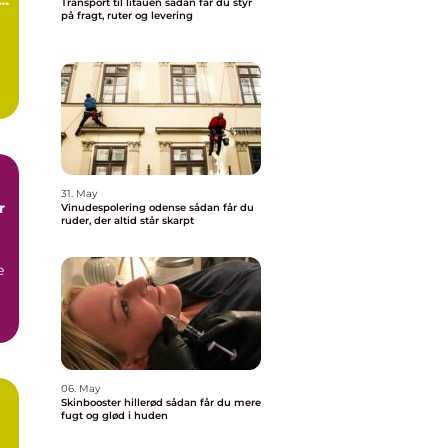
Transport til litauen sådan får du styr
på fragt, ruter og levering
.
31. May
r
Vinudespolering odense sådan får du
ruder, der altid står skarpt
e
06. May
Skinbooster hillerød sådan får du mere
fugt og glød i huden
å