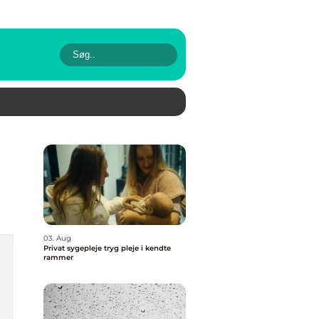
03. Aug
Privat sygepleje tryg pleje i kendte
rammer