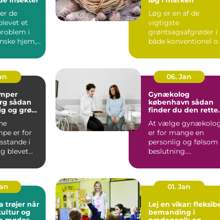
er de
Løg er en af de
blevet et
vigtigste
problem i
grøntsagsafgrøder i
nske hjem,
både konventionel o
 er ingen
økologisk produktion
..
Når en avle...
Jan
06. Jan
mper
Gynækolog
ådan
københavn sådan
lig og grøn
finder du den rette
t rundt
specialist
ne
At vælge gynækolo
pe er for
er for mange en
stande i
personlig og følsom
g blevet
beslutning.
 både lavere
Undersøgelser og
ing...
behandlinger for...
Jan
01. Jan
trøjer når
Lej en vikar: fleksib
kultur og
bemanding i
ab mødes
pædagogik og