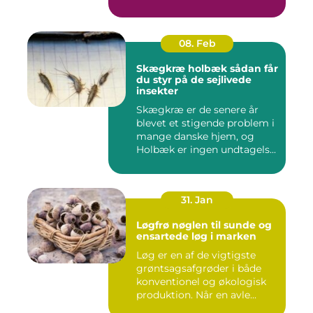
08. Feb
Skægkræ holbæk sådan får
du styr på de sejlivede
insekter
Skægkræ er de senere år
blevet et stigende problem i
mange danske hjem, og
Holbæk er ingen undtagels...
31. Jan
Løgfrø nøglen til sunde og
ensartede løg i marken
Løg er en af de vigtigste
grøntsagsafgrøder i både
konventionel og økologisk
produktion. Når en avle...