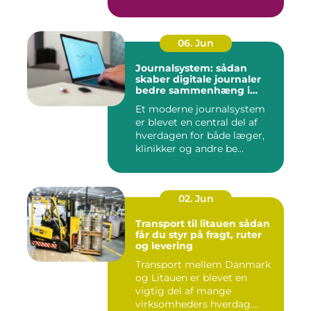
06. Jun
Journalsystem: sådan
skaber digitale journaler
bedre sammenhæng i
sundheden
Et moderne journalsystem
er blevet en central del af
hverdagen for både læger,
klinikker og andre be...
02. Jun
Transport til litauen sådan
får du styr på fragt, ruter
og levering
Transport mellem Danmark
og Litauen er blevet en
vigtig del af mange
virksomheders hverdag.