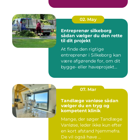
spændst...
02. May
Entreprenør silkeborg
sådan vælger du den rette
til dit projekt
At finde den rigtige
entreprenør i Silkeborg kan
være afgørende for, om dit
bygge- eller haveprojekt...
07. Mar
Tandlæge vanløse sådan
vælger du en tryg og
kompetent klinik
Mange, der søger Tandlæge
Vanløse, leder ikke kun efter
en kort afstand hjemmefra.
De vil også have ...