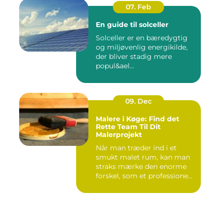
07. Feb
En guide til solceller
Solceller er en bæredygtig
og miljøvenlig energikilde,
der bliver stadig mere
popul&ael...
09. Dec
Malere i Køge: Find det
Rette Team Til Dit
Malerprojekt
Når man træder ind i et
smukt malet rum, kan man
straks mærke den enorme
forskel, som et professione...