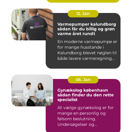
12. Jan
Varmepumper kalundborg
sådan får du billig og grøn
varme året rundt
En moderne varmepumpe er
for mange husstande i
Kalundborg blevet nøglen til
både lavere varmeregning...
06. Jan
Gynækolog københavn
sådan finder du den rette
specialist
At vælge gynækolog er for
mange en personlig og
følsom beslutning.
Undersøgelser og
behandlinger for...