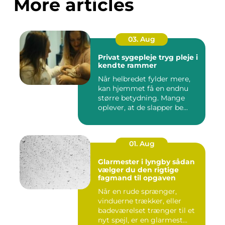
More articles
03. Aug
Privat sygepleje tryg pleje i
kendte rammer
Når helbredet fylder mere,
kan hjemmet få en endnu
større betydning. Mange
oplever, at de slapper be...
01. Aug
Glarmester i lyngby sådan
vælger du den rigtige
fagmand til opgaven
Når en rude sprænger,
vinduerne trækker, eller
badeværelset trænger til et
nyt spejl, er en glarmest...