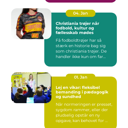
04. Jan
Christiania trøjer når
fodbold, kultur og
fællesskab mødes
Få fodboldtrøjer har så
stærk en historie bag sig
som christiania trøjer. De
handler ikke kun om far...
01. Jan
Lej en vikar: fleksibel
bemanding i pædagogik
og sundhed
Når normeringen er presset,
sygdom rammer, eller der
pludselig opstår en ny
opgave, kan behovet for ...