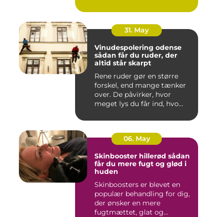
Både ind...
31. May
Vinudespolering odense
sådan får du ruder, der
altid står skarpt
Rene ruder gør en større
forskel, end mange tænker
over. De påvirker, hvor
meget lys du får ind, hvo...
06. May
Skinbooster hillerød sådan
får du mere fugt og glød i
huden
Skinboosters er blevet en
populær behandling for dig,
der ønsker en mere
fugtmættet, glat og