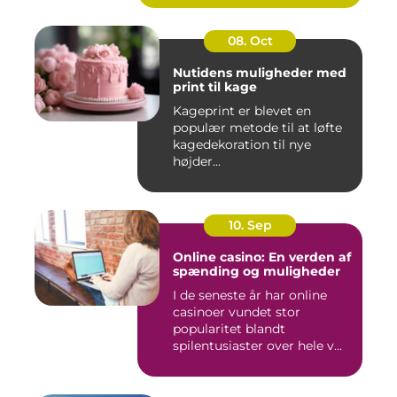
08. Oct
Nutidens muligheder med
print til kage
Kageprint er blevet en
populær metode til at løfte
kagedekoration til nye
højder...
10. Sep
Online casino: En verden af
spænding og muligheder
I de seneste år har online
casinoer vundet stor
popularitet blandt
spilentusiaster over hele v...