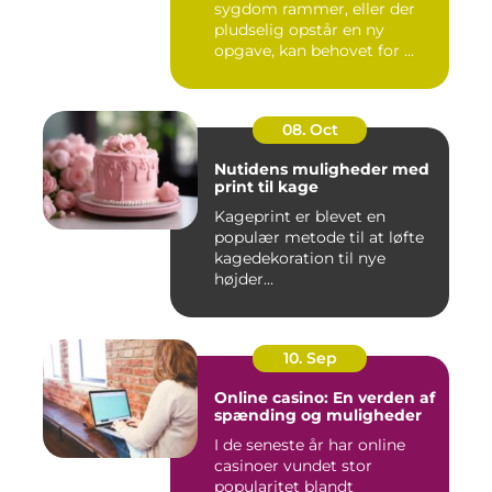
sygdom rammer, eller der
pludselig opstår en ny
opgave, kan behovet for ...
08. Oct
Nutidens muligheder med
print til kage
Kageprint er blevet en
populær metode til at løfte
kagedekoration til nye
højder...
10. Sep
Online casino: En verden af
spænding og muligheder
I de seneste år har online
casinoer vundet stor
popularitet blandt