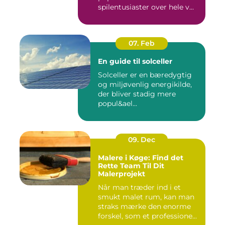
spilentusiaster over hele v...
07. Feb
En guide til solceller
Solceller er en bæredygtig
og miljøvenlig energikilde,
der bliver stadig mere
popul&ael...
09. Dec
Malere i Køge: Find det
Rette Team Til Dit
Malerprojekt
Når man træder ind i et
smukt malet rum, kan man
straks mærke den enorme
forskel, som et professione...