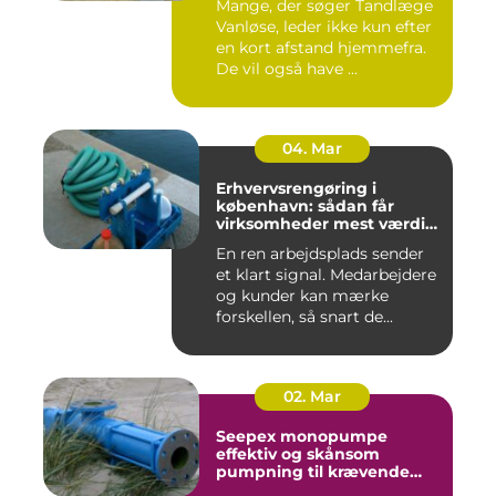
Mange, der søger Tandlæge
Vanløse, leder ikke kun efter
en kort afstand hjemmefra.
De vil også have ...
04. Mar
Erhvervsrengøring i
københavn: sådan får
virksomheder mest værdi
for pengene
En ren arbejdsplads sender
et klart signal. Medarbejdere
og kunder kan mærke
forskellen, så snart de...
02. Mar
Seepex monopumpe
effektiv og skånsom
pumpning til krævende
opgaver