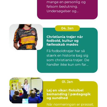
mange en personlig og
følsom beslutning.
Undersøgelser og
behandlinger for...
04. Jan
Christiania trøjer når
fodbold, kultur og
fællesskab mødes
Få fodboldtrøjer har så
stærk en historie bag sig
som christiania trøjer. De
handler ikke kun om far...
01. Jan
Lej en vikar: fleksibel
bemanding i pædagogik
og sundhed
Når normeringen er presset,