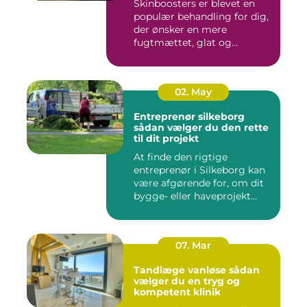
Skinboosters er blevet en
populær behandling for dig,
der ønsker en mere
fugtmættet, glat og
spændst...
02. May
Entreprenør silkeborg
sådan vælger du den rette
til dit projekt
At finde den rigtige
entreprenør i Silkeborg kan
være afgørende for, om dit
bygge- eller haveprojekt...
07. Mar
Tandlæge vanløse sådan
vælger du en tryg og
kompetent klinik