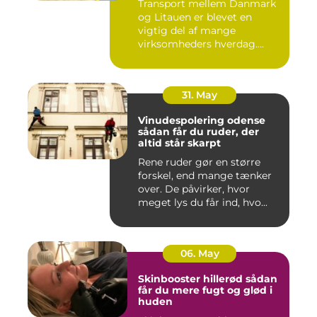
Transport mellem Danmark
og Litauen er blevet en
vigtig del af mange
virksomheders hverdag.
Både ind...
31. May
Vinudespolering odense
sådan får du ruder, der
altid står skarpt
Rene ruder gør en større
forskel, end mange tænker
over. De påvirker, hvor
meget lys du får ind, hvo...
06. May
Skinbooster hillerød sådan
får du mere fugt og glød i
huden