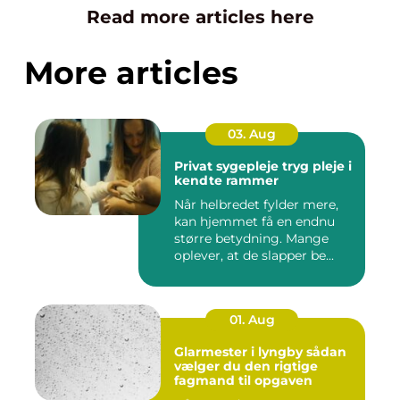
Read more articles here
More articles
03. Aug
Privat sygepleje tryg pleje i
kendte rammer
Når helbredet fylder mere,
kan hjemmet få en endnu
større betydning. Mange
oplever, at de slapper be...
01. Aug
Glarmester i lyngby sådan
vælger du den rigtige
fagmand til opgaven