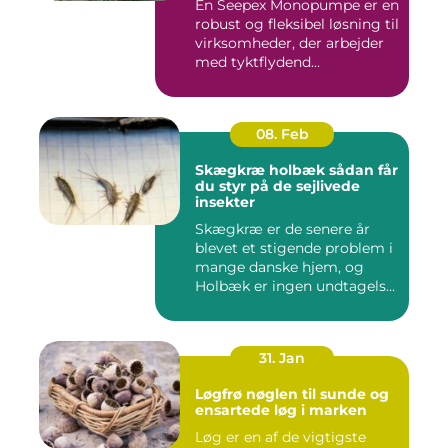
En Seepex Monopumpe er en
robust og fleksibel løsning til
virksomheder, der arbejder
med tyktflydend...
08. Feb
Skægkræ holbæk sådan får
du styr på de sejlivede
insekter
Skægkræ er de senere år
blevet et stigende problem i
mange danske hjem, og
Holbæk er ingen undtagels...
31. Jan
Løgfrø nøglen til sunde og
ensartede løg i marken
Løg er en af de vigtigste