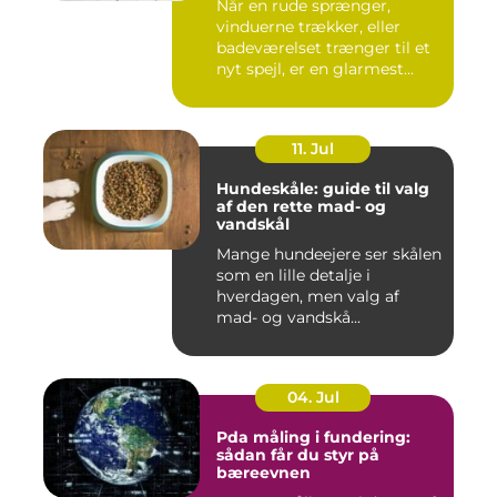
Når en rude sprænger,
vinduerne trækker, eller
badeværelset trænger til et
nyt spejl, er en glarmest...
11. Jul
Hundeskåle: guide til valg
af den rette mad- og
vandskål
Mange hundeejere ser skålen
som en lille detalje i
hverdagen, men valg af
mad- og vandskå...
04. Jul
Pda måling i fundering:
sådan får du styr på
bæreevnen