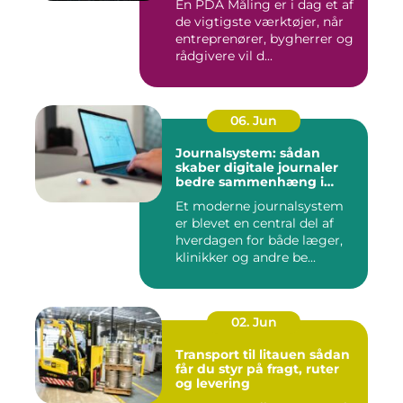
En PDA Måling er i dag et af
de vigtigste værktøjer, når
entreprenører, bygherrer og
rådgivere vil d...
06. Jun
Journalsystem: sådan
skaber digitale journaler
bedre sammenhæng i
sundheden
Et moderne journalsystem
er blevet en central del af
hverdagen for både læger,
klinikker og andre be...
02. Jun
Transport til litauen sådan
får du styr på fragt, ruter
og levering