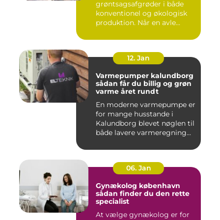
grøntsagsafgrøder i både
konventionel og økologisk
produktion. Når en avle...
12. Jan
Varmepumper kalundborg
sådan får du billig og grøn
varme året rundt
En moderne varmepumpe er
for mange husstande i
Kalundborg blevet nøglen til
både lavere varmeregning...
06. Jan
Gynækolog københavn
sådan finder du den rette
specialist
At vælge gynækolog er for